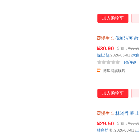
加入购物车
缓慢生长
倪虹洁著 散
女性叛逆 团购优惠，
¥30.90
定价：
¥59.8
倪虹洁|
/2026-05-01
/
太
1条评论
博库网旗舰店
加入购物车
缓慢生长
林晓哲 著 
¥29.50
定价：
¥65.0
林晓哲
著
/2026-03-01
/