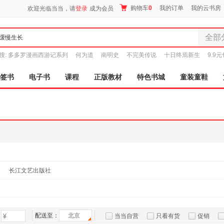
购物车
0
我的订单
我的云书房
欢迎光临当当，请
登录
成为会员
全部
全部分
搜:
多多罗漫画西游记系列
何为道
南明史
不完美传说
十日终焉新生
9.9
尾品汇
图书
签书
电子书
课程
正版教材
特色书城
童装童鞋
电子书
音像
影视
时尚美
母婴用
玩具
孕婴服
长江文艺出版社
童装童
家居日
家具装
服装
配送至：
北京
当当自营
只看有货
促销
鞋