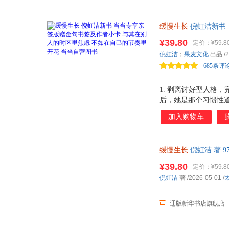
缓慢生长
倪虹洁新书 
自营图书
¥39.80
定价：
¥59.8
倪虹洁
；
果麦文化
出品
/2
685条评
1. 剥离讨好型人格
后，她是那个习惯性
这本书记录了一个女性
加入购物车
告别，从破碎的童年记
女性突围简史 ，致敬
重压 倪虹洁诚实地摊
缓慢生长
倪虹洁 著 9
的自我该去向何方？ 
¥39.80
定价：
¥59.8
倪虹洁
著
/2026-05-01
/
辽版新华书店旗舰店