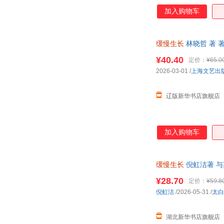
加入购物车
缓慢生长
林晓哲 著 著
¥40.40
定价：
¥65.0
2026-03-01
/
上海文艺出
辽版新华书店旗舰店
加入购物车
缓慢生长
倪虹洁著 与
女性青春 1
¥28.70
定价：
¥59.8
倪虹洁
/2026-05-31
/
太白
湖北新华书店旗舰店