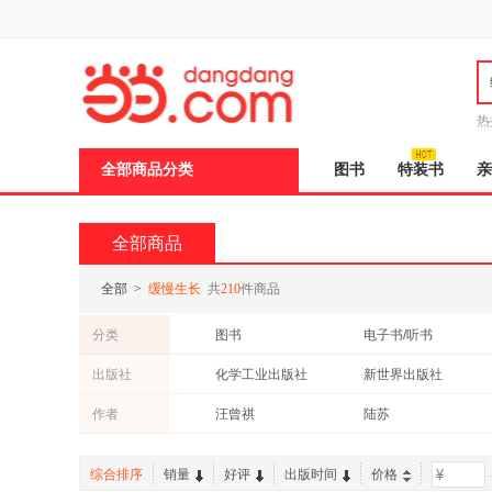
新
窗
口
打
开
无
障
热
碍
说
全部商品分类
图书
特装书
亲
明
页
面,
按
全部商品
Ctrl
加
波
全部
>
缓慢生长
共
210
件商品
浪
键
分类
图书
电子书/听书
打
开
出版社
化学工业出版社
新世界出版社
导
盲
作者
汪曾祺
陆苏
模
式
综合排序
销量
好评
出版时间
价格
-