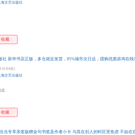
上海文艺出版社
收藏
版社 新华书店正版，多仓就近发货，85%城市次日达，团购优惠咨询在线
0
(4.64折)
上海文艺出版社
营店
收藏
当当专享亲签版赠金句书签及作者小卡 与其在别人的时区里焦虑 不如在