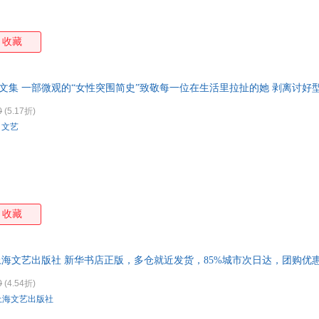
收藏
文集 一部微观的“女性突围简史”致敬每一位在生活里拉扯的她 剥离讨好
咨询在线客服
0
(5.17折)
白文艺
收藏
上海文艺出版社 新华书店正版，多仓就近发货，85%城市次日达，团购优
0
(4.54折)
上海文艺出版社