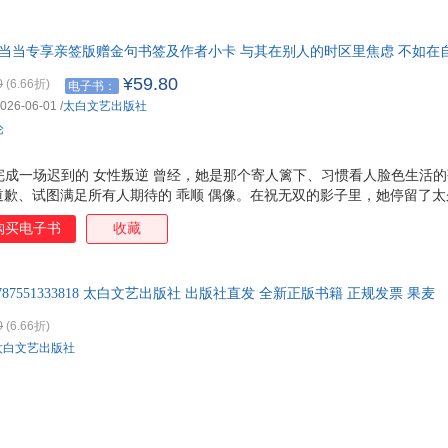
特卖
预售
入驻商家
箱包皮
手表饰
当当专享亲签版赠金句书签及作者小卡 与其在别人的时区里焦虑 不如在
运动户
¥59.80
0
(6.66折)
电子书：
汽车用
026-06-01
/
太白文艺出版社
食品
论
手机通
数码影
，完成一场迟到的 女性叛逆 曾经，她是那个寄人篱下、习惯看人脸色生活
电脑办
道歉、试图满足所有人期待的 乖顺 偶像。在祝无双的影子里，她停留了
大家电
如何亲手打碎那面名为 乖巧 的镜子。在 40 岁这一年，倪虹洁选择与
购买电子书
收藏
家用电
忆中抽身，重新长出坚硬的边界与不合群的底气。这一次，她不再为谁退让
每一位在生活里拉扯的 她 婚姻的阵痛、因他人而起的巨额债务、沉默的
开那些隐没在生活褶皱里的真相。当一个人完成了所有社会赋予的 奉献 
787551333818 太白文艺出版社 出版社直发 全新正版书籍 正规发票 果麦
她的故事，是无数女性的侧影：被
0
(6.66折)
太白文艺出版社