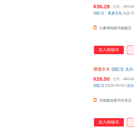
自营图书
¥36.28
定价：
¥59.8
倪虹洁
；
果麦文化
出品
/2
文豪博阅图书旗舰店
加入购物车
缓慢生长
倪虹洁 太白文
¥28.50
定价：
¥59.8
倪虹洁
/2026-05-01
/
太白
河南建农图书专营店
加入购物车