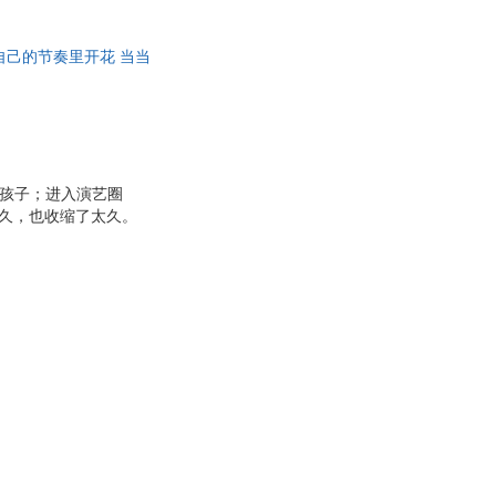
具
品
自己的节奏里开花 当当
外
品
讯
音
的孩子；进入演艺圈
公
太久，也收缩了太久。
那个唯唯诺诺的自己彻底
器
。 2. 一部微观的
赡养责任、母亲角色的
角色后，那个无人认领