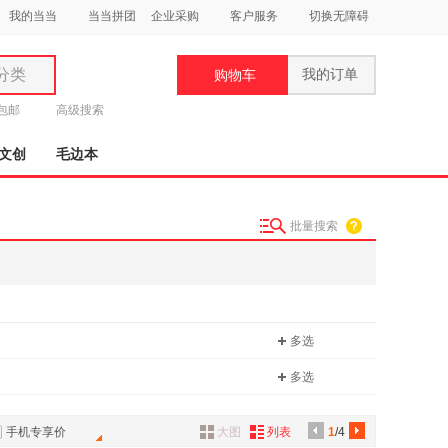
我的当当
当当拼团
企业采购
客户服务
切换无障碍
分类
我的订单
购物车
类
元包邮
高级搜索
文创
毛边本
批量搜索
妆
品
饰
多选
鞋
用
多选
饰
手机专享价
大图
列表
1
/4