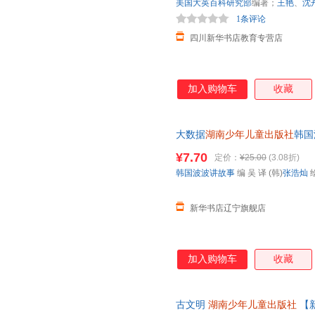
美国大英百科研究部
编著；
王艳
、
沈
1条评论
四川新华书店教育专营店
加入购物车
收藏
大数据
湖南少年儿童出版社
韩国
店】
¥7.70
定价：
¥25.00
(3.08折)
韩国波波讲故事
编 吴 译 (韩)
张浩灿
新华书店辽宁旗舰店
加入购物车
收藏
古文明
湖南少年儿童出版社
【