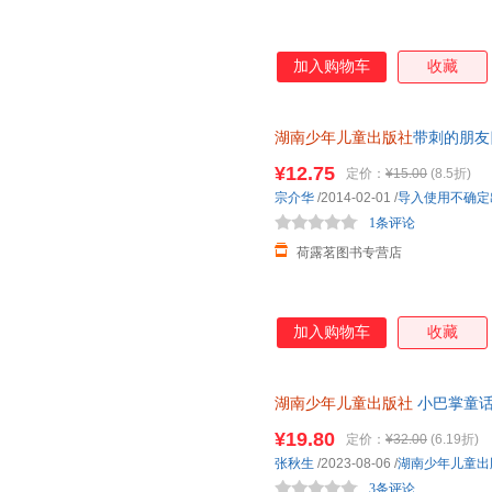
加入购物车
收藏
湖南少年儿童出版社
带刺的朋友
销儿童文学故事书老师小学生课
¥12.75
定价：
¥15.00
(8.5折)
宗介华
/2014-02-01
/
导入使用不确定
1条评论
荷露茗图书专营店
加入购物车
收藏
湖南少年儿童出版社
小巴掌童话
课外书阅读书籍今日中国精选集
¥19.80
定价：
¥32.00
(6.19折)
张秋生
/2023-08-06
/
湖南少年儿童出
3条评论