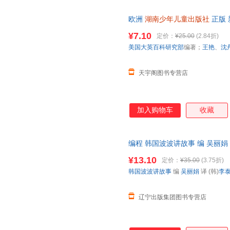
欧洲
湖南少年儿童出版社
正版 
日达，团购优惠咨询在线客服！
¥7.10
定价：
¥25.00
(2.84折)
美国大英百科研究部
编著；
王艳
、
沈
天宇阁图书专营店
加入购物车
收藏
编程 韩国波波讲故事 编 吴丽娟 
华全新正版书籍】 正规电子发票
¥13.10
定价：
¥35.00
(3.75折)
韩国波波讲故事
编
吴丽娟
译 (韩)
李
辽宁出版集团图书专营店