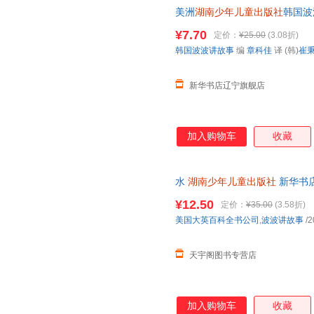
美洲
湖南少年儿童出版社
韩国波
书店】
¥7.70
定价：
¥25.00
(3.08折)
韩国波波讲故事
编
章科佳
译 (韩)
崔
新华书店辽宁旗舰店
加入购物车
收藏
水
湖南少年儿童出版社
新华书店
购优惠咨询在线客服！
¥12.50
定价：
¥35.00
(3.58折)
美国大英百科全书公司
,
波波讲故事
/2
天宇阁图书专营店
加入购物车
收藏