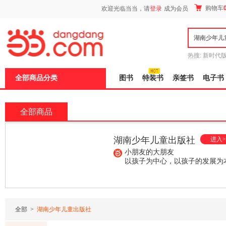
新
购物车
欢迎光临当当，请
登录
成为会员
窗
口
打
开
无
障
热搜:
新时代
碍
有兽焉全集
说
全部商品分类
图书
特装书
亲签书
电子书
明
页
面,
按
全部商品
Ctrl
加
波
湖南少年儿童出版社
进入>
浪
键
小朋友的大朋友
打
以孩子为中心，以孩子的发展为
开
导
¥168.30
¥44.00
¥29.80
盲
模
式
全部
>
湖南少年儿童出版社