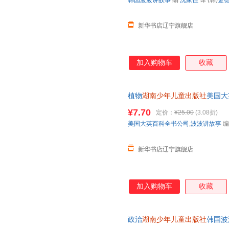
韩国波波讲故事
编
沈家佳
译 (韩)
金
新华书店辽宁旗舰店
加入购物车
收藏
植物
湖南少年儿童出版社
美国大
光浩 绘【新华书店】
¥7.70
定价：
¥25.00
(3.08折)
美国大英百科全书公司
,
波波讲故事
新华书店辽宁旗舰店
加入购物车
收藏
政治
湖南少年儿童出版社
韩国波