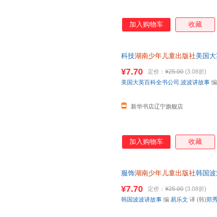
太白文艺出版社
江苏文艺出版社
吉林美
甘肃少年儿童出版社
北京科学技术出版社
上海教
加入购物车
收藏
科学出版社
机械工业出版社
人民卫
天津科学技术出版社
上海人民出版社
科技
湖南少年儿童出版社
美国大
首都师范大学出版社
北京联合出版公司
九州出
恩 绘【新华书店】
¥7.70
定价：
¥25.00
(3.08折)
武汉出版社
浙江科学技术出版社
黄山书
美国大英百科全书公司
,
波波讲故事
化学工业出版社
清华大学出版社
人民日
中国纺织出版社
中国原子能出版社
中国中
新华书店辽宁旗舰店
北京理工大学出版社
浙江人民美术出版社
晨光出
山东人民出版社
吉林出版社
长江文
加入购物车
收藏
花城出版社
福建教育出版社
中国画
科学普及出版社
西泠印社出版社
海峡书
高等教育出版社
华文出版社
石油工
服饰
湖南少年儿童出版社
韩国波
中国和平出版社
书店】
中国轻工业出版社
¥7.70
定价：
¥25.00
(3.08折)
中国友谊出版社
北京大学出版社
云南教
韩国波波讲故事
编
易乐文
译 (韩)
郑
天地出版社
上海远东出版社
上海古