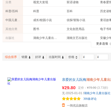
分类
视觉大发现
双语读物
青春爱
科普/百科
科普
百科
历史读
中国儿童文学
成长/校园小说
侦探/冒险小说
童话故
传统文化
动物小说
传记文
其他分类
图书
文化创意用品
电子书/
童谣/儿歌
桥梁书
出版社
湖南少年儿童出版社
湖南文艺出版社
更多选项
辽宁少年儿童出版社
湖南科学技术出版社
湖南美
浙江少年儿童出版社
中国大地出版社
少年儿
综合排序
销量
好评
出版时间
价格
-
江苏凤凰少年儿童出版社
湖南大学出版社
湖北教
春风文艺出版社
湖南师范大学出版社
经济管
北京师范大学出版社
新蕾出版社
人民教
北京教育出版社
亲爱的女儿阮梅
浙江文艺出版社
湖南少年儿童出
长春出版社
山东教育出版社
¥29.80
定价：
¥79.90
(3.73折)
无
/2025-01-01
/
湖南少年儿童出版社
教育科学出版社
新疆美术摄影出版社
399条评论
民主与建设出版社
吉林教育出版社
接力出
一阅优品旗舰店
广西师范大学出版社
上海文艺出版社
世界图