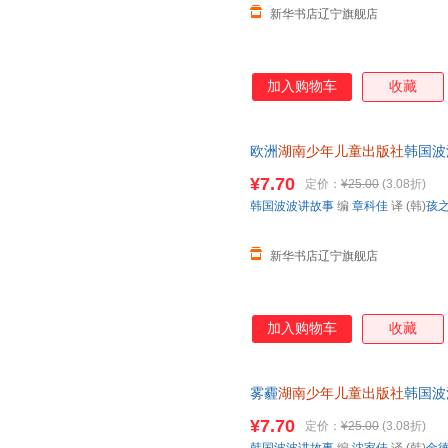
陕西旅游出版社
三秦出版社
西安出
新华书店辽宁旗舰店
山东科学技术出版社
江西美术出版社
江西教
南京师范大学出版社
东南大学出版社
译林出
加入购物车
收藏
江苏科学技术出版社
延边大学出版社
郑州大学出版社
河北教育出版社
中山大
欧洲
湖南少年儿童出版社
韩国波
广东科技出版社
广东教育出版社
甘肃教
书店】
福建科学技术出版社
¥7.70
海峡文艺出版社
北京燕
定价：
¥25.00
(3.08折)
韩国波波讲故事
编
章科佳
译 (韩)
孩
华夏出版社
南海出版公司
台海出
安徽人民出版社
安徽文艺出版社
广东旅
新华书店辽宁旗舰店
海豚出版社
白山出版社
线装书
加入购物车
收藏
雾霾
湖南少年儿童出版社
韩国波
书店】
¥7.70
定价：
¥25.00
(3.08折)