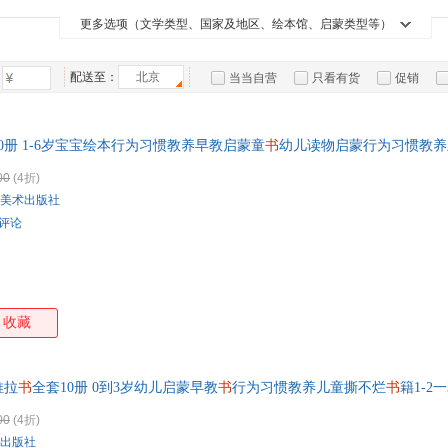
四川美术出版社
海天出版社
四川教育出版社
吉林
刘夏米
福田岩绪
龚勋
李硕
箱包皮
尚童童书
麦克米伦世纪
国开童媒
启发
更多选项（文学类型、国家及地区、绘本馆、启蒙类型等）
河北科学技术出版社
福建少年儿童出版社
中国和平出版社
安徽
特蕾西·莫洛尼
吉村亚希子
何小英
手表饰
崔钟
蒲公英童书馆
爱心树童书
步印童书馆
双螺
湖南教育出版社
长江出版社
江西教育出版社
万卷
运动户
佐佐木洋子
清野幸子
赵霞
燕子
小竹马
配送至：
北京
当当自营
只看有货
促销
中信出版社
台海出版社
中国商业出版社
汽车用
吉林
儿科医生鱼小南
达夫
章程
金国
特卖
预售
入驻商家
食品
安徽少年儿童出版社
文化发展出版社
浙江古籍出版社
机械
张秋生
严文井
山胁恭
桑德
手机通
10册 1-6岁宝宝绘本行为习惯教养早教启蒙童
北京理工大学出版社
石油工业出版社
书
幼儿读物启蒙行为习惯教养
新蕾出版社
晨光
铃木典丈
卡米拉·里德
久世早苗
陈立
数码影
南京大学出版社
河北教育出版社
现代出版社
江西
00
(4折)
秦好史郎
蒋军晶
韩梅梅
阿诺
电脑办
美术出版社
航空工业出版社
古吴轩出版社
四川少年儿童出版社
新疆
谢茹
向红丁
西村敏雄
大家电
让·
条评论
福建科学技术出版社
南海出版公司
中国经济出版社
湖北
家用电
多湖辉
埃·奥·卜劳恩
五味太郎
万巴
江苏凤凰少年儿童出版社
安徽大学出版社
贵州人民出版社
阿丽奇
吴波
廖树清
金波
山东科学技术出版社
漓江出版社
华东师范大学出版社
百花
王斌
商晓娜
钱守旺
末崎
宁夏人民出版社
长江文艺出版社
吉林出版集团
上海
古川武士
高滨正伸
白冰
詹妮
收藏
山东教育出版社
山西教育出版社
南方出版社
曲一线
米吉卡
李勇
郭红
中国大地出版社
贵州教育出版社
天津人民出版社
华夏
王一梅
王燕
王坤
圣孙
推拉
书
全套10册 0到3岁幼儿启蒙早教
书
行为习惯教养儿童撕不烂
书
籍1-2
上海社会科学院出版社
天天出版社
中国轻工业出版社
北京
李海生
党英台
丹尼尔·福特
陈潇
00
(4折)
中国妇女出版社
吉林科学技术出版社
广东经济出版社
浙江
长野英子
小林雅子
王悦
王峰
出版社