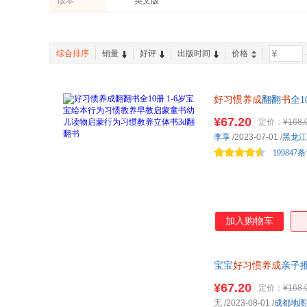
版本
英文版
电子工业出版社
天津科学技术出版社
晓玲叮当
木村裕一
小当当
浪花朵朵
世界图书出版公司
中国少年儿童出版社
王毅
魏华
海豚绘本花园
呦呦童
延边人民出版社
江苏文艺出版社
伊丽莎白·弗迪克
伴朋子
乐乐趣
小读客
综合排序
销量
好评
出版时间
价格
-
天津人民美术出版社
江苏科学技术出版社
童公佳
郭志刚
煤炭工业出版社
东北师范大学出版社
甘薇
竹下文子
新世界出版社
好习惯养成
新星出版社
翻翻
书
全
周龙梅
铁皮人美术
华龄出版社
金盾出版社
¥67.20
定价：
¥168.
艾丽斯·勒埃南
杨立朋
李享
/2023-07-01
/
黑龙江
湖南少年儿童出版社
湖南文艺出版社
杨颖
许萍萍
199847
少年儿童出版社
新世纪出版社
和田秀树
葛冰
东方出版社
沈阳出版社
李少聪
李莉
陕西人民教育出版社
广东教育出版社
陈杰
蜗牛房子
黑龙江少年儿童出版社
民主与建设出版社
李相教
吉葡乐
加入购物车
武汉出版社
浙江少年儿童出版社
徐继东
托尼·沃尔夫
未来出版社
上海教育出版社
邢培健
西尔维娜·多尼奥
宝宝
好习惯养成
亲子
安徽科学技术出版社
文汇出版社
李琳
李静
半宝宝
¥67.20
定价：
¥168.
宁波出版社
内蒙古少年儿童出版社
巴尔扎克
中岛孝志
无
/2023-08-01
/
成都地图