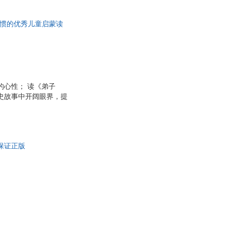
山
魏红霞
智
王洛
习惯的优秀儿童启蒙读
。（海豚传媒出品）
雄
王晨
珺
特拉尼
孙璐
生
时翔
的心性； 读《弟子
英子
山本省三
史故事中开阔眼界，提
瑜
丘修三
国语言的博大精深，积
迪。 二、 让孩子感
·拉特曼
帕特里克·贝尔
 按照适合诵读的学习
咪蒙
听书、看书自由切换；
保证正版
农
罗欣
利
刘强
秋
理查德·泰普勒
李睿
阳
李丹
斯蒂娜
克里斯·k·索恩皮