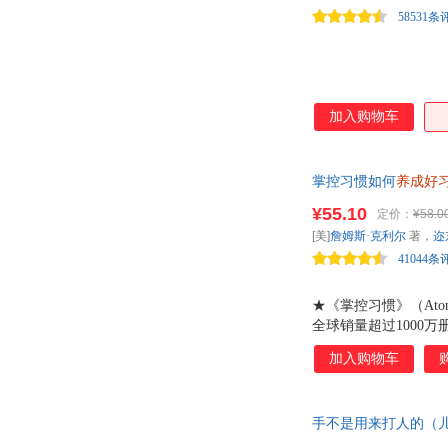
郑州大学出版社
北京工业大学出版社
让娜·阿什比
霍华德
58531条
中国友谊出版社
辽宁少年儿童出版社
任溶溶
潘鸿生
中国宇航出版社
河北人民出版社
李洁
赖马
辽宁科学技术出版社
甘肃少年儿童出版社
中青文
张燕
加入购物车
重庆大学出版社
北京工艺美术出版社
王从兵
王超
商务印书馆国际有限公司
中译出版社
梅子涵
李卓颖
时代文艺出版社
鹭江出版社
桦泽紫苑
掌控习惯如何
宫西达也
养成好
中国大百科全书出版社
人亲测有效。豆瓣评分
中国书籍出版社
安徒生
安娜·凯瑟丽兹
¥55.10
定价：
¥58.0
成好习惯并戒除坏习
山东人民出版社
吉林摄影出版社
[美]
詹姆斯·克利尔
著，
迩
杨红樱
杨承清
山东画报出版社
春风文艺出版社
41044条
申知润
饶雪莉
天津科技翻译出版社
上海人民美术出版社
路易丝·埃姆斯
刘海颖
★《掌控习惯》（Ato
同心出版社
四川民族出版社
蒂什·拉贝
奥尔德兰特
全球销量超过1000
作家出版社
同济大学出版社
频、音频等详细解读了
张琪
詹姆斯·迪安
加入购物车
斯 克利尔在本书中
中国文联出版社
中国医药科技出版社
汪婷
姝默
思维、吴晓波频道、书
新时代出版社
知识出版社
莉娜
看，我们的生活品质
李晓东
手不是用来打人的（
世界知识出版社
结果。但是只要养成了
大连出版社
段张取艺
迪克·布鲁纳
莉莉、朱爱朝推荐 