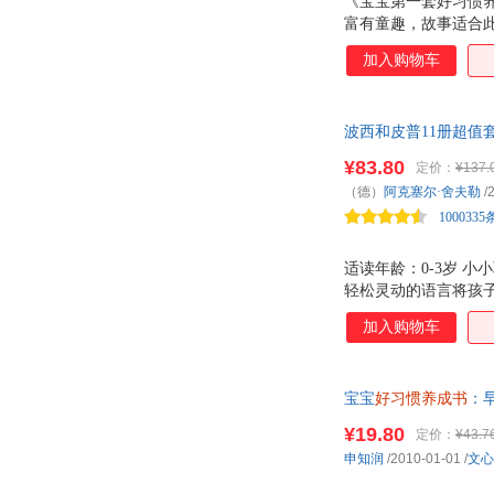
《宝宝第一套好习惯养
富有童趣，故事适合此
容，通过对小主人公
加入购物车
识自我，懂得一些做
打下良好基础。1.韩
好”、“自己穿衣服”
波西和皮普11册超值
感十足的情景设计让宝
宝认识接纳 低幼启
¥83.80
定价：
¥137.
化解成长路上的小烦
（德）
阿克塞尔·舍夫勒
/
100033
适读年龄：0-3岁 
轻松灵动的语言将孩
俊不禁，也会同孩子
加入购物车
宝宝
好习惯养成书
：
¥19.80
定价：
¥43.7
申知润
/2010-01-01
/
文心