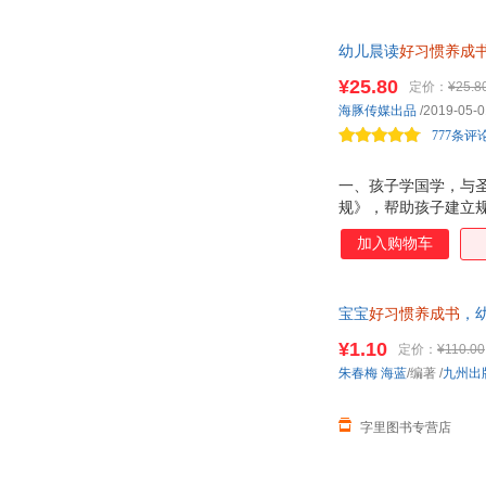
喜多村惠
习近平
魏凤莲
王艳
幼儿晨读
好习惯养成
物。附加精彩音频，
王琳
王丽丽
¥25.80
定价：
¥25.8
万特特
托尼·罗斯
海豚传媒出品
/2019-05-0
唐纳森
汤米·温格尔
777条评
孙晶丹
孙浩
一、孩子学国学，与
沈惠珠
什莱格尔斯
规》，帮助孩子建立
森拓郎
森山京
升想象力； 读《唐
加入购物车
累词汇，出口成章； 
庆子·凯萨兹
青文
兴趣，主动学，早早
楠茂宣
南希·l.夏普
量编排，每天10分钟
宝宝
好习惯养成书
，
大字注音，6岁以内
蒙曼
麦克·莫波格
¥1.10
路慧
路德维格·贝梅尔曼斯
定价：
¥110.00
朱春梅
海蓝
/编著
/
九州出
刘楠
刘俊
理查德·斯凯瑞
李志敏
字里图书专营店
李蓉
李林
黎矜
雷克·莱尔顿