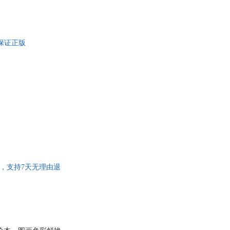
·克利平格
酒井驹子
金柏莉·迪安与詹姆斯·迪安
解旭华
嘉妍
保证正版
霞
胡适
黑柳朝
耿小辉
珍
方明
艾瑞里
大卫·麦基
元
陈志新
兵
曾杰
贝内迪克特·古提艾
贝克
莉·博蒙
埃尔伯特·哈伯德
售后，支持7天无理由退