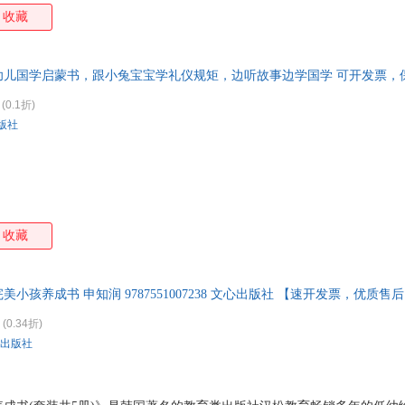
凯瑟琳·拉丝基
卡西
卡米耶·迪布瓦
卡伦
收藏
金正昆
金童话
金民政
姜民京
简韦伯斯特
贾耀平
贾军
幼儿国学启蒙书，跟小兔宝宝学礼仪规矩，边听故事边学国学 可开发票，
黄耀华
华杉
华楠
胡晓
(0.1折)
狐狸姐姐
呼怡
洪汛涛
洪兰
版社
和田琴美
何腾江
汉斯·雅尼什
憨爸
弗朗西斯卡·西蒙
冯颖
冯雪
方素
蒂埃里·贝杜埃
德群
稻盛和夫
丹·
达妮埃拉·普鲁斯
程文
程帆
陈致
收藏
陈楠
陈俊
陈芳芳
柴一
波·r·汉伯格
毕淑敏
本吉·戴维斯
奥斯特洛夫斯基
安燕玲
安东尼奥
埃米
美小孩养成书 申知润 9787551007238 文心出版社 【速开发票，优质
t.贝里·布雷泽尔顿
g.v.西纳顿
(0.34折)
出版社