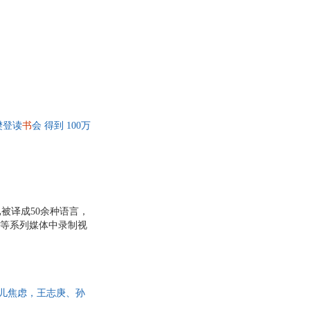
浙江科学技术出版社
重庆出版社
文心
燕山出版社
光明日报出版社
刘称莲
北京大学医学出版社
天津教育出版社
圭
陈征
出版社
海峡文艺出版社
南
王颖
出版社
海燕出版社
阳
七田真
陕西人民美术出版社
山东大学出版社
约伦
吉尔·皮特
教育出版社
金城出版社
樊登读
海
书
会 得到 100万
波莱特·布尔乔亚
6个案例，帮助你快速养
大学出版社
湖北人民出版社
·塔勒
洋洋兔
大学出版社
西安出版社
纮一郎
唐亚明
科学技术文献出版社
中国法治出版社
梅
罗特劳特·苏珊娜·贝尔纳
河南科学技术出版社
新疆生产建设兵团出版社
高士其
已被译成50余种语言，
上海科技教育出版社
人民出版社
魔方
张若兰
p等系列媒体中录制视
中国时代经济出版社
人民交通出版社
著名习惯研究专家詹姆
吴甘霖
戒除坏习惯。 ★罗辑
出版社
中国福利会出版社
·布朗
刘斌
语录： *从长远来
南京师范大学出版社
安徽师范大学出版社
惯，就会享有什么样的
菲利普·布拉瑟尔
儿焦虑，王志庚、孙
出版社
长春出版社
芳
艾伦·布雷比
则，修正行为，养成终