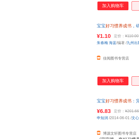
克雷洛夫
考薇
加入购物车
久世浩司
荆霄鹏
角野荣子
蒋敏
宝宝
好习惯养成书
，
加藤惠美子
季小兵
¥1.10
定价：
¥110.00
胡敏
胡婧
朱春梅
海蓝
/编著
/
九州出
黑井健
赫姆·海恩
耿湘春
冈特·鲍利
佳阅图书专营店
法布尔
丁宁
大卫·卢卡斯
大卫·贝德福德
加入购物车
陈莹
陈薇薇
岑麒祥
伯顿·l.怀特
贝尔·格里尔斯
葆拉·梅特卡夫
宝宝
好习惯养成书
：完
换】
阿诺德·施瓦辛格
阿兰
¥6.83
定价：
¥201.66
申知润
/2014-06-01
/
文心
博源文轩图书专营店