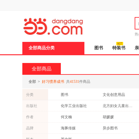
新
窗
口
打
开
无
障
热
碍
邮
说
全部商品分类
图书
特装书
亲
明
页
面,
按
全部商品
Ctrl
加
波
全部
>
好习惯养成书
共
41531
件商品
浪
键
分类
图书
文化创意用品
打
开
玩具童车
教育音像
出版社
化学工业出版社
北方妇女儿童出版社
导
盲
北京联合出版公司
海豚出版社
作者
何文楠
胡媛媛
模
式
青岛出版社
成都地图出版社
李宏声
哈皮童年
品牌
海豚传媒
异步图书
接力出版社
北京教育出版社
安娜·鲁斯曼
段立欣
春风文艺
阳光秀美