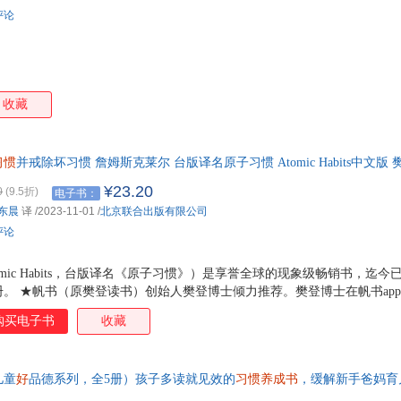
哈尔滨出版社
花山文艺出版社
中国科学技术出版社
赵振
约翰·罗斯蒙德
苅田澄子
杨晶
评论
黑龙江科学技术出版社
河南美术出版社
汕头大学出版社
北京
莫·威廉斯
米雅
露荷·蒙路布
刘莹
三环出版社
海潮出版社
高等教育出版社
黑川光广
范晓星
村上诗子
崔先
北京师范大学出版社
天津杨柳青画社
阳光出版社
文心
张薇
张宏涛
禹南
笑江
收藏
岭南美术出版社
四川科学技术出版社
中国青年出版社
朝华
童心
汤素兰
秦晓静
千太
人民教育出版社
北京大学出版社
太白文艺出版社
李航
克利斯提昂
焦庆锋
简·
人民日报出版社
吉林文史出版社
人民军医出版社
安徽
习惯
方舟
并戒除坏习惯 詹姆斯克莱尔 台版译名原子习惯 Atomic Habits中文版 
度阴山
戴伟杰
陈长
8.6，美亚评分4.8星，著名习惯研究专家詹姆斯·克利尔通过4大定律、5
河南人民出版社
中国农业出版社
山西人民出版社
武汉
徐宝贤
大卫·香农
周琦
伊芙
¥23.20
0
(9.5折)
电子书：
惯。个人实践版《习惯的力量》
京华出版社
中国劳动社会保障出版社
中国人民大学出版社
浙江
东晨
译
/2023-11-01
/
北京联合出版有限公司
邢涛
托德·帕尔
土田义晴
藤田
吉林大学出版社
首都师范大学出版社
印刷工业出版社
评论
秋山匡
乔·洛奇
庞洋
吕秋
西安交通大学出版社
吉林教育出版社
湖南科学技术出版社
廖小琴
卡罗尔·哈柏
黄宇
海蓝
mic Habits，台版译名《原子习惯》）是享誉全球的现象级畅销书，迄今
贵州科技出版社
人民卫生出版社
上海译文出版社
爱华文
阿万纪美子
毕翠克丝·波特
纸上
万册。 ★帆书（原樊登读书）创始人樊登博士倾力推荐。樊登博士在帆书ap
济南出版社
武汉理工大学出版社
杭州出版社
《掌控习惯》，指出： 形成习惯需要四步：提示 渴求 反应 奖励。美国
袁了凡
叶圣陶
姚佳
徐贤
购买电子书
收藏
揭示的定律能够帮助读者建立一套持久有效的行为系统，进而养成好习惯、
山东美术出版社
辽宁师范大学出版社
河海大学出版社
广州
皮朝晖
宁宇
玛丽亚·蒙台梭利
马克
单、得到、正和岛等超级大号均曾发文推荐了本书。 ★《掌控习惯》精华
人民文学出版社
中国社会出版社
苏州大学出版社
往往取决于我们保持的习惯的质量。种什么因结什么果，你有什么样的习
劳伦斯·萨隆
久保真知子
金善英
郭勇
儿童
好
品德系列，全5册）孩子多读就见效的
习惯养成书
，缓解新手爸妈育
更好的习惯，则凡事皆有可能。 *人们很容易高估某个决定性时刻
希望出版社
开明出版社
当代中国出版社
科学
大岛妙子
陈悦
陈蕙慧
边玉
更换出版社，电子工业出版社和贵州教育出版社随机发货。帮助孩子建立规