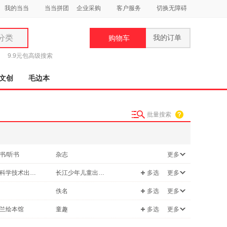
我的当当
当当拼团
企业采购
客户服务
切换无障碍
分类
我的订单
购物车
类
9.9元包
高级搜索
文创
毛边本
批量搜索
妆
品
书/听书
杂志
更多
饰
北京科学技术出版社
长江少年儿童出版社
多选
更多
鞋
用
高校出版社
外语教学与研究出版社
佚名
多选
更多
饰
纺织出版社
明天出版社
鸡介
彭凡
兰绘本馆
童趣
多选
更多
出版社
延边大学出版社
陈梦敏
子童书馆
正清出品