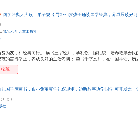
西尔薇·吉拉尔德
武志红
武田美穗
文小
王兴
王晓
王文华
王泰
书
·国学经典大声读：弟子规 引导3～8岁孩子诵读国学经典，养成晨读好
手机扫描封底二维码即可获取，帮助孩子在每日的诵读中长知识、悟道理
王力
王磊
王凯
王后
0
土屋富士夫
童喜喜
田中四郎
田朴
1
/
长江少年儿童出版社
论
谭萌
孙昱
孙维刚
孙睿
宋敏
宋玲
司南
史铁
圣贤为友，和经典同行。 读《三字经》，学礼仪，懂礼貌，培养敦厚善良
深见春夫
申惠英
尚阳
山下
规范的言行举止，养成良好的生活习惯； 读《千字文》，在中国神话、历
睿雪
瑞尔·艾萨考维兹
任鑫苗
邱昭
诗》，感受诗词之美，提升文学修养，锻炼记忆力； 读《成语》，了解中
收藏
读《寓言》，通过简单易懂却意味深长的故事，领会前人智慧，带来成长启
青山刚昌
乔伊斯
七色王国
佩吉
养成晨读好习惯。 国学大道理融入生活小故事中，贴近生活，更易理解；
木紫
茉莉
明洋卓安
苗辉
，轻松养成晨读习惯； 扫封底二维码，有声伴读，利用碎片化时间学习，
幼儿国学启蒙书，跟小兔宝宝学礼仪规矩，边听故事边学国学 可开发票，
亲子共读，孩子学习拼音后，可尝试自主阅读。
玛莉·布雷比
马里奥·拉莫
马格达莱纳
马爱
柳漾
刘莹莹
刘学
刘文
(0.1折)
版社
刘敬余
刘畅
林焘
梁实
李颖
李莹
李婷
李涛
李立
李娟
李江华
李丹
乐多多
蓝天
克里斯蒂娜·帕吕伊
克里