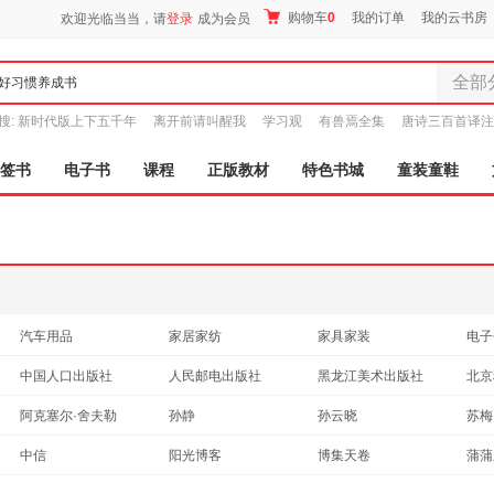
购物车
0
我的订单
我的云书房
欢迎光临当当，请
登录
成为会员
全部
全部分
搜:
新时代版上下五千年
离开前请叫醒我
学习观
有兽焉全集
唐诗三百首译注
尾品汇
图书
签书
电子书
课程
正版教材
特色书城
童装童鞋
电子书
音像
影视
时尚美
母婴用
玩具
汽车用品
家居家纺
家具家装
电子
孕婴服
中国人口出版社
人民邮电出版社
黑龙江美术出版社
童装童
江西人民出版社
江苏美术出版社
浙江摄影出版社
家居日
江西
阿克塞尔·舍夫勒
孙静
孙云晓
苏梅
家具装
二十一世纪出版社
广东旅游出版社
北京时代华文书局
中国
杨定一
张芳
郭琪
西本
中信
阳光博客
博集天卷
蒲蒲
服装
河北美术出版社
研究出版社
北京日报出版社
天地
清英
杨霞
陈晖
彭懿
奇想国
童立方
森林鱼
鞋
红帽