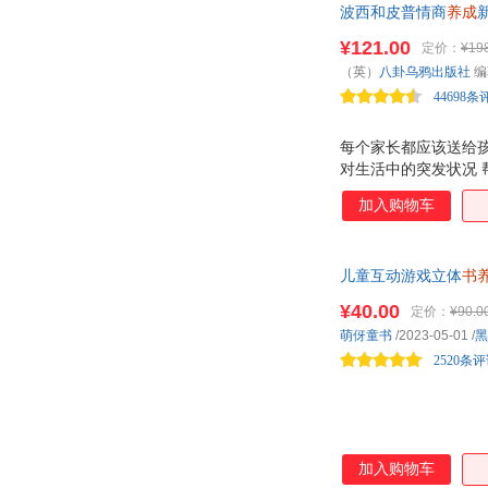
波西和皮普情商
养成
彭博
验成长 ★ 甜蜜的成
潘英丽
理
习惯
养 热销千万册
路易莎·梅·奥尔科特
¥121.00
陆林
定价：
¥19
（英）
八卦乌鸦出版社
编
刘苏
刘欢
44698条
李明淑
雷秀卿
近藤麻理惠
金京姬
每个家长都应该送给
后浪
含章
对生活中的突发状况 
优秀品质 每册故事对
崔玉涛
陈筱
加入购物车
《水坑双侠》：学会
蔡礼旭
布兰登·罗伊尔
赢 《小鸭子争冠军》
纳新成员 《皮普睡不
阿甲
j.k.罗琳
儿童互动游戏立体
书
佐野洋子
庄绎传
¥40.00
定价：
¥90.0
周高逸
钟彧
萌伢童书
/2023-05-01
/
黑
张悦
张宇凌
2520条
张三慧
张培华
于洋
于树泉
叶红婷
杨杨
加入购物车
薛金星
徐瑞莲