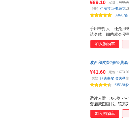
中国长安出版社
¥89.10
中国言实出版社
定价：
¥99.0
efuca.伊藤由香
戴尔·卡耐基
身受益的好习惯、好
（美）
伊丽莎白·弗迪克
/
湖北科学技术出版社
河南大学出版社
中川宏贵
郑雪芽
560907
巴蜀书社
中国中福会出版社
猿渡静子
杨玲玲
浙江文艺出版社
群言出版社
新海诚
西恩·泰勒
手用来打人，还是用
浙江工商大学出版社
上海文汇出版社
洁身体，细菌就会侵
瑞安·胡佛
乔吉·伯基特
正，都有其终生受益
地震出版社
安徽人民出版社
加入购物车
卢勤
刘丙钧
◆《读书吧，美国！》杂
中国美术学院出版社
云南人民出版社
◆美国玩具博士Dr.
克拉克
卷儿
国防止虐待动物协会A
中华工商联合出版社
商务印书馆
亨宁·乌布兰
何修宜
波西和皮普7册经典套
手爸妈育儿焦虑，大陆
华文出版社
外文出版社
法比耶纳·布朗许
品质，发现快 聪明
杜蕾
¥41.60
定价：
¥73.0
中国水利水电出版社
年留下暖心的美丽回
北京交通大学出版社
白明植
艾瑞克·利温
（德）
阿克塞尔·舍夫勒
著
格致出版社
东华大学出版社
朱莉娅·唐纳森
周舒予
635338
岳麓书社
湖南师范大学出版社
长谷川香子
俞正强
福建美术出版社
适读人群 ：0-3岁 
上海文艺出版社
肖叶
肖定丽
套启蒙图画书。该系
学习出版社
延边教育出版社
王姿云
王宇
在阅读中发现快乐、体
加入购物车
百花文艺出版社
经济管理出版社
勒的代表作，细腻活
托芙·扬松
涂涂猫
陪伴孩子阅读故事的
宋犀堃
斯蒂芬·盖斯
集世界经典低幼图画书