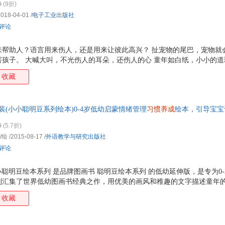
中华书局
天津古籍出版社
成都时代出版社
0
(9折)
克利斯提昂·约里波瓦
露西·m·乔治
伊莱恩·阿伦
周锐
品德，美国国家育儿中心专业认证（步印童书馆）
2018-04-01
/
电子工业出版社
企业管理出版社
内蒙古文化出版社
安徽文艺出版社
郑雯雯
张晔
张瑶
张丛
条评论
华东理工大学出版社
东北林业大学出版社
河南文艺出版社
农村
杨东龙
亚米契斯
荀颖
徐鲁
辽宁人民出版社
西苑出版社
中国地图出版社
王玮
王成昆
孙锐
孙明
来帮助人？语言用来伤人，还是用来让彼此高兴？ 扯宠物的尾巴，宠物就
山东友谊出版社
山东省地图出版社
广西科学技术出版社
中国
害孩子。 大喊大叫，不光伤人的耳朵，还伤人的心 童年如白纸，小小的
奇普·康利
皮姆·范·赫斯特
尼尔·埃亚尔
马蒂
的用处。 ◆美国国家育儿中心专业认证； ◆美国著名父母杂志《创意儿
当代世界出版社
新疆美术摄影出版社
中国财富出版社
中国
收藏
林木林
李岩
李晟
李剑
志精选图书奖； ◆iParenting Media受欢迎奖； ◆美国中西部独立
天津大学出版社
中西书局
上海大学出版社
Toy儿童产品奖、十佳社会责任产品奖； ◆美国奥本海姆玩具组合白金奖、
金珉政
加古里子
季颖
幾米
SPCA亨利 伯格童书奖。 1.孩子一读就见效的习惯养成书，帮助孩子从
团结出版社
海洋出版社
红旗出版社
郭静
宫本忠夫
格林兄弟
冈田
装(小小聪明豆系列绘本)0-4岁低幼启蒙情绪管理
习惯养成
绘本，引导宝宝
畅销350万册。 2.五大主题，帮助孩子建立规则，修
知识产权出版社
中国财政经济出版社
中国旅游出版社
中国
豆绘本系列低幼篇，汇集世界经典低幼图画书，让孩子在故事中体会一个个
曾国藩
曹慧思
布洛克
贝约
0
(5.7折)
忆
天津社会科学院出版社
四川文艺出版社
学林出版社
上海
王潇
入山智
梅瑟·梅尔
金兰
/绘
/2015-08-17
/
外语教学与研究出版社
东方出版中心
辽宁美术出版社
江西科学技术出版社
江苏
周晶
周江
钟瑄
郑渊
条评论
湖南大学出版社
华中师范大学出版社
甘肃文化出版社
敦煌
于清峰
毅冰
薛舟
谢逢
小小聪明豆绘本系列 是品牌图画书 聪明豆绘本系列 的低幼延伸版，是专为0
上海辞书出版社
东北大学出版社
中央编译出版社
内蒙
伍美珍
吴佳
文子
韦秀
列汇集了世界低幼图画书经典之作，用优美的画风和稚趣的文字描述童年
新华出版社
新疆人民卫生出版社
旅游教育出版社
法律
王星
王林
王金战
王华
验成长。 小小聪明豆绘本系列 波西和皮普 是德国著名儿童文学作家及插
收藏
蓝天出版社
远方出版社
泼的画风、轻松灵动的语言将孩子成长路上的小烦恼、小脾气、小别扭描
汤姆牛
谭旭东
孙幼军
孙卫
时候也会忍俊不禁，也会同孩子一起经历那些成长路上的甜蜜烦恼。 ★ 
斯宾塞·约翰逊
舒杭丽
石川浩二
沈石
 ★ 1岁起步播种童年幸福与智慧，打开幼儿阅读的密语宝盒 ★ 让孩子