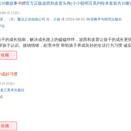
新10册故事
书
赠官方正版波西和皮普头饰(小小聪明豆系列绘本套装共10册)
长烦恼，暖心的美丽回忆
南曦
闵玉真
蒙台梭利
罗伦
爆款绘本“波西和皮普”全新力作！0-4岁孩子情商培养+习惯养成指南，
鲁道夫
卢建
龙江
刘宣
8.00
(6.12折)
著，（英）
魔法之光动画公司
绘，
小游
译
/2024-08-01
/
外语教学与研究出版社
刘鹤
林静
廖一梅
李笑
评论
赖边雅之
凯特·迪卡米洛
卡洛·科洛迪
卡罗
简·皮杰
简·尼尔森
嘉良传媒
季巳
孩子的成长指南，解决成长路上的磕磕绊绊，波西和皮普让孩子的成长更快
冠诚
峯村良子
丹尼尔·笛福
村上
帮孩子认识、接纳情绪，处理冲突 帮助孩子养成良好的生活行为习惯 诚
应的情商培养主题： 《虫虫旅馆》：齐心协力，克服困难 《魔法野餐》
陈伟
陈婧
陈飞
曾璇
收藏
共情，建立同理心 《精彩的演出》：战胜胆怯，展露自信 《滑雪橇比赛
保冬妮
安武林
安妮·米尔豪斯
安娜
：开放接纳，勇于尝试 《神秘俱乐部》：培养耐心，学会坚持 《好酷的
着》：克服恐惧，建立安全感 《呼啦圈比赛》：直面挫折，享受快乐
达芬奇
谢利·j·梅纳斯
斯诺
艾萨
养成好习惯
朱永新
朱晓平
朱里安诺
周逸
0
(4.45折)
纸贵满堂
郑迪蔚
郑春华
赵周
龙江美术出版社
张杨
张秀丽
张晓华
张晓
评论
张慧
张宝文
喻之晓
余轶
于虹呈
永田丰志
壹心理
伊索
杨柳
杨澜
杨冰
岩间
收藏
徐玲
邢声远
新美南吉
肖潇