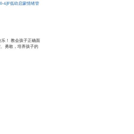
0-4岁低幼启蒙情绪管
·乔尔德
罗伯特·清崎
随书赠送官方正版头饰！
谷
刘薇
来
李姗姗
尔·罗思
卡尔
明代
吉田隆子
乐！ 教会孩子正确面
八千世
崔元荣
实、勇敢，培养孩子的
：知错能改，以诚待人
曹文轩
》：直面分歧，学会共
·彼得斯
阿梅莉·格罗
乐队》：学会包容，接
克·阿西莫夫
海伦·凯勒
芬
周国平
赵振中
峰
张小雪
余非鱼
叶开
范子
雅瑟
肖恩·柯维