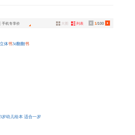
美术出版社
浙江教育出版社
陈俊红
具
绘本馆
小猛犸童书
美术出版社
浙江人民美术出版社
品
雷
张菱儿
旋童书馆
歪歪兔
出版公司
湖北美术出版社
外
晏红
手机专享价
大图
列表
1
/100
品
出版社
广东人民出版社
高洪波
工业出版社
河北少年儿童出版社
拉·马克尔
冰波
讯
立体
出版社
书
3d翻翻
书
中国华侨出版社
之
芭贝·柯尔
音
美术出版社
北京少年儿童出版社
德
佐佐木典士
公
青少年出版社
清华大学出版社
德·布吕诺夫
七尾纯
教育出版社
中国铁道出版社
器
桑德拉·格林
江苏凤凰教育出版社
广西师范大学出版社
郝广才
洲文艺出版社
广东科技出版社
茂树
罗杰·哈格里维斯
文化出版社
教育科学出版社
弗·劳埃德
许扬
上海科学普及出版社
九州出版社
梅
张新国
出版社
云南教育出版社
鹏
梅子
一3岁幼儿绘本 适合一岁
出版社
科学普及出版社
柏林罕
人民出版社
现代教育出版社
提欧利那