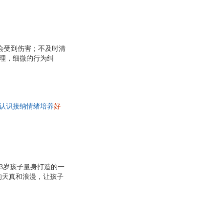
上海交通大学出版社
辽海出版社
周冲
西南师范大学出版社
四川人民出版社
詹姆斯
读物出版社
国际文化出版公司
熊亮
中国国际广播出版社
中国农业大学出版社
子
上野纪子
会受到伤害；不及时清
画报出版社
五洲传播出版社
道理，细微的行为纠
斯
鲁鹏程
童》卓越童书奖、奖；
原子能出版社
中国中医药出版社
莱斯利·麦奎尔
出版商协会优质童书奖；
陕西科学技术出版社
广西教育出版社
金印奖、特别奖； ◆美
胡静
容、自信成长，缓解新
生活 读书 新知三联书店
北京邮电大学出版社
晴惠
冈部理香
认识接纳情绪培养
好
盲文出版社
中国商务出版社
甜蜜的成长烦恼，为童
白天惠
远东出版社
上海三联书店
珠
钱儿妈
人民出版社
江苏大学出版社
洁
郑毅
文艺出版社
福建人民出版社
蓓
萧袤
-3岁孩子量身打造的一
古人民出版社
内蒙古科学技术出版社
英
威廉·史塔克
的天真和浪漫，让孩子
出版社
测绘出版社
王宏
画大师阿克塞尔 舍夫
绘得可爱至极，父母在
卫
隋岩
聪明豆绘本幼儿篇，汇
溪
沙拉
在阅读中发现快乐，体