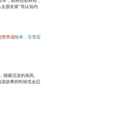
绘本，图画色彩鲜艳，
己去朋友家”等认知内
触社会的雏形，学会认
形成，为其日后的成长
。2.包含“主动问
彩鲜艳，富有童趣，现场
习惯养成
绘本，引导宝
幽默的小故事帮助孩子
作，细腻活泼的画风、
阅读故事的时候也会忍