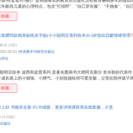
成书(套装共5册)》是韩国著名的教育类出版社汉松教育畅销多年的低幼
年龄段儿童的心理特点，包含“打招呼”、“自己穿衣服”、“不挑食”、“自
有趣的生活小故事的描写，让孩子们在尽情享受阅读快乐的同时，开始接
收藏
人做事的道理，教他们练就跨入真实世界的能力，并促进他们良好习惯的
国最著名的教育类出版社汉松教育畅销多年的幼儿绘本 为0-3岁宝宝量身定制
、“整理房间”、“不挑食”、“独立出行”五大最基本的生活主题。3.图画色
套装赠同款精美贴纸名字贴(小小聪明豆系列绘本)0-4岁低幼启蒙情绪管理
宝如身临其境。4.主题鲜明生动，图画温
蒙绘本，《咕噜牛》作者德国著名插画大师经典作品，被译为十几种语言，
00
(6.12折)
恼。
2022-05-01
/
外语教学与研究出版社
5条评论
小小聪明豆绘本 波西和皮普系列 是著名图画书大师阿克塞尔 舍夫勒的代表
子成长路上的小烦恼、小脾气、小别扭描绘得可爱至极，父母在陪伴孩子
一起经历那些成长路上的甜蜜烦恼。
收藏
早上好 书籍非全新 85-99成新，更多详情请联系在线客服，介意
6
(4.53折)
出版社