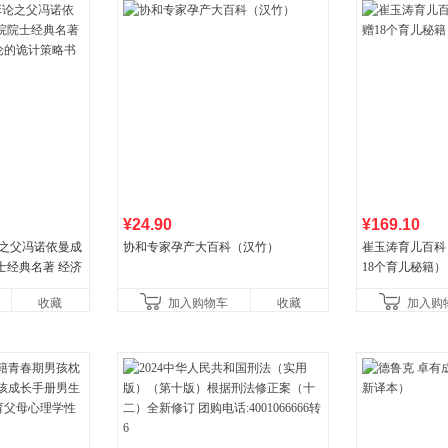
¥24.90
¥169.10
论之父冯诺依曼成
协和专家孕产大百科（汉竹）
崔玉涛育儿百科
士经典名著 经济
18个育儿秘籍）
诡计策略书籍
收藏
加入购物车
收藏
加入购