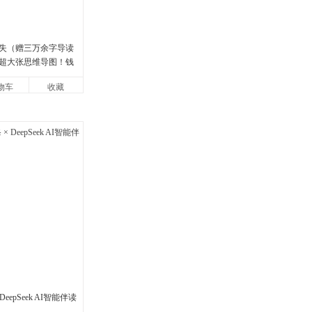
失（赠三万余字导读
超大张思维导图！钱
77年原版授权，岳麓
物车
收藏
中学生
eepSeek AI智能伴读