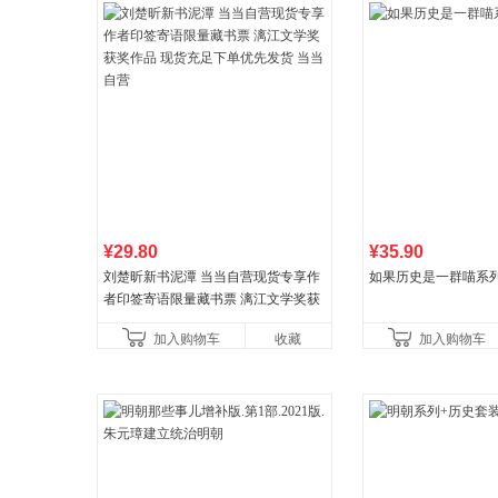
¥29.80
¥35.90
刘楚昕新书泥潭 当当自营现货专享作
如果历史是一群喵系
者印签寄语限量藏书票 漓江文学奖获
奖作品 现货充足下单优先发货 当当自
加入购物车
收藏
加入购物车
营