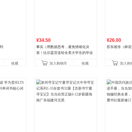
¥34.50
¥26.00
列
事实（用数据思考，避免情绪化决
苏东坡传（林语
策！比尔盖茨送给全美大学生的毕业
礼物！比尔盖茨逢人就推荐的热门大
收藏
加入购物车
收藏
加入购
书！）读客经管文库