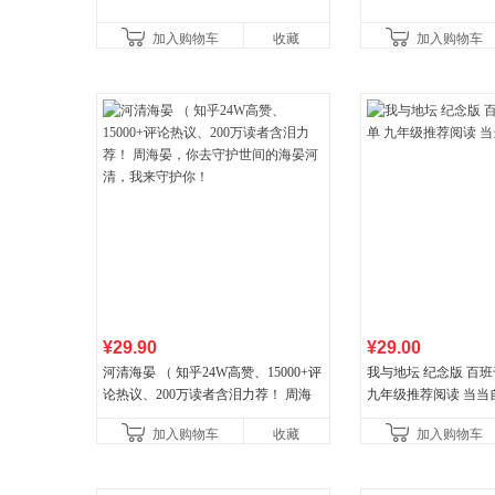
加入购物车
收藏
加入购物车
¥29.90
¥29.00
河清海晏 （ 知乎24W高赞、15000+评
我与地坛 纪念版 百
论热议、200万读者含泪力荐！ 周海
九年级推荐阅读 当当
晏，你去守护世间的海晏河清，我来
加入购物车
收藏
加入购物车
守护你！