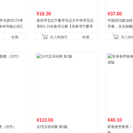
¥16.30
¥37.80
为贵IELTS考
泉州寻宝记宁夏寻宝记大中华寻宝记
中国历代政治得
单词书核心词汇
系列1-33全套书32册【含新书宁夏寻
手册，当当加赠
宝记】当当自营正版6-12岁新疆海南
穆经典名著，19
收藏
加入购物车
收藏
加入购
广东福建河北黑
书社最新修订！
¥110.00
¥40.10
教（汉竹）
古代汉语词典 第3版
富爸爸穷爸爸 × D
版