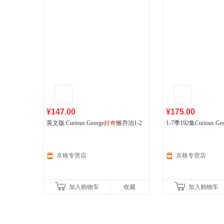
¥147.00
¥175.00
英文版 Curious George
好奇
猴乔治1-2
1-7季192集Curious Geo
季DVD 英语字幕 儿童动画碟
高清动画片U盘DVD
京格专营店
京格专营店
加入购物车
收藏
加入购物车