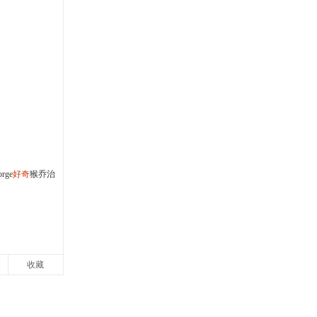
箱包皮
手表饰
运动户
汽车用
食品
手机通
数码影
电脑办
大家电
家用电
rge
好奇
猴乔治
英文英语
收藏