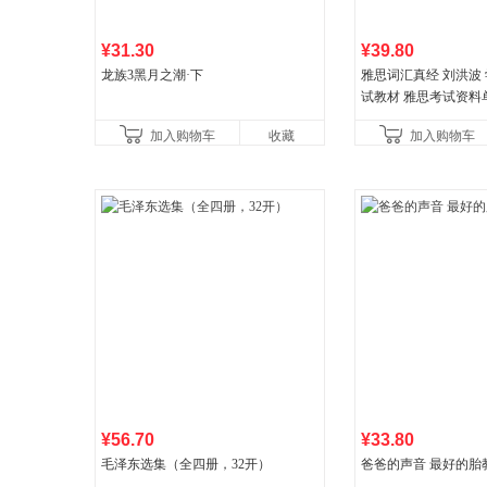
¥31.30
¥39.80
龙族3黑月之潮·下
雅思词汇真经 刘洪波 学
试教材 雅思考试资料
书
加入购物车
收藏
加入购物车
¥56.70
¥33.80
毛泽东选集（全四册，32开）
爸爸的声音 最好的胎