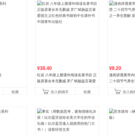
¥38.40
¥9.20
列
红岩 八年级上册课外阅读名著书目 正
漫画讲透黄帝内
版原著全本无删减 罗广斌杨益言著爱
二十四节气养生
国主义红色经典书籍初中生课外书中
一养生图解 皇
收藏
加入购物车
收藏
加入购
国青年出版社