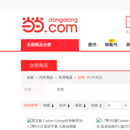
新
窗
口
打
开
无
障
热
碍
说
全部商品分类
图书
特装书
亲
明
页
面,
按
全部商品
Ctrl
加
波
全部
>
汽车用品
>
车用电器
>
好奇
共
2
件商品
浪
键
分类
其他
打
开
导
盲
综合排序
销量
好评
最新
价格
-
模
式