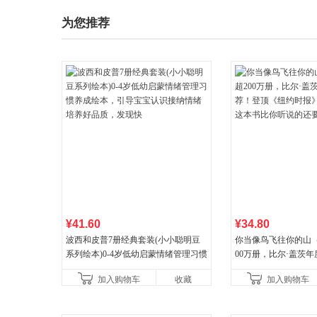
为您推荐
¥41.60
¥34.80
波西和皮普7册经典套装(小小聪明豆
你当像鸟飞往你的山
系列绘本)0-4岁低幼启蒙情绪管理习惯
00万册，比尔·盖茨
养成绘本，引导宝宝认识接纳情绪培
顶《纽约时报》畅销榜
加入购物车
收藏
加入购物车
养好品质，发现快
比你听说的还要