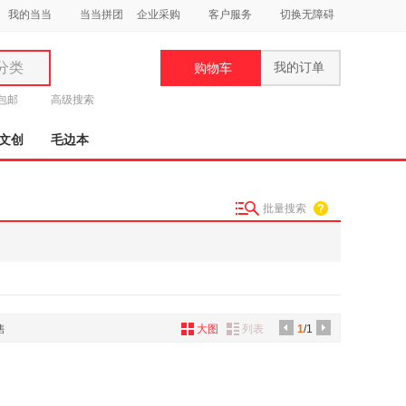
我的当当
当当拼团
企业采购
客户服务
切换无障碍
分类
我的订单
购物车
类
元包邮
高级搜索
文创
毛边本
批量搜索
妆
品
饰
鞋
售
大图
列表
1
/1
用
饰