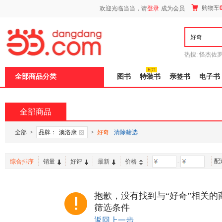
新
购物车
欢迎光临当当，请
登录
成为会员
窗
口
打
开
无
障
热搜:
怪杰佐
碍
谎
吾辈如神
说
全部商品分类
图书
特装书
亲签书
电子书
明
页
面,
按
全部商品
Ctrl
加
波
全部
>
品牌：
澳洛康
>
好奇
清除筛选
浪
键
打
配
综合排序
销量
好评
最新
价格
-
开
导
盲
模
抱歉，没有找到与“好奇”相关的
式
筛选条件
返回上一步