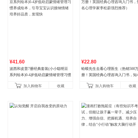
¥41.60
¥22.80
波西和皮普7册经典套装(小小聪明豆
蛤蟆先生去看心理医生（热销500
系列绘本)0-4岁低幼启蒙情绪管理习惯
册！英国经典心理咨询入门书，知
养成绘本，引导宝宝认识接纳情绪培
心理学家李松蔚强烈推荐）
加入购物车
收藏
加入购物车
收藏
养好品质，发现快