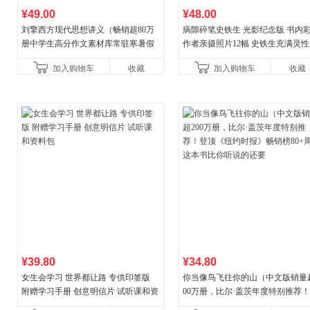
¥49.00
¥48.00
刘擎西方现代思想讲义（畅销超80万
病隙碎笔史铁生 光影纪念版 书内
册中学生高分作文素材库常驻寒暑假
作者亲摄照片12幅 史铁生充满灵
阅读书单，奇葩说导师刘擎经典之作
辉的生命笔记 当当自营图书
加入购物车
收藏
加入购物车
收藏
讲透西方思想史，哲学知
¥39.80
¥34.80
女生会学习 世界都让路 专供印签版
你当像鸟飞往你的山（中文版销量
附赠学习手册 创意明信片 试听课和资
00万册，比尔·盖茨年度特别推荐
料包
顶《纽约时报》畅销榜80+周，这