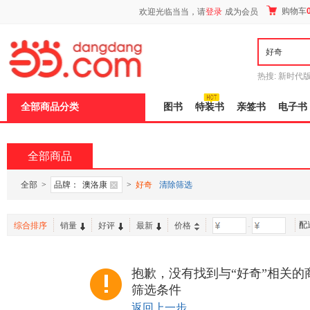
新
购物车
欢迎光临当当，请
登录
成为会员
窗
口
打
开
无
障
热搜:
新时代
碍
有兽焉全集
说
全部商品分类
图书
特装书
亲签书
电子书
明
页
面,
按
全部商品
Ctrl
加
波
全部
>
品牌：
澳洛康
>
好奇
清除筛选
浪
键
打
配
综合排序
销量
好评
最新
价格
-
开
导
盲
模
抱歉，没有找到与“好奇”相关的
式
筛选条件
返回上一步