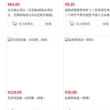
¥64.60
¥9.20
古文观止译注：注音版(精装全译全
漫画讲透黄帝内经 十二时辰养生智
注，无障碍阅读!)(当当定制升级版)
二十四节气养生智慧 中医八大名著
一养生图解 皇帝内经漫画版原版
加入购物车
收藏
加入购物车
收藏
¥119.00
¥35.80
毛泽东选集（全四册，精装）
如果西游是一群喵1