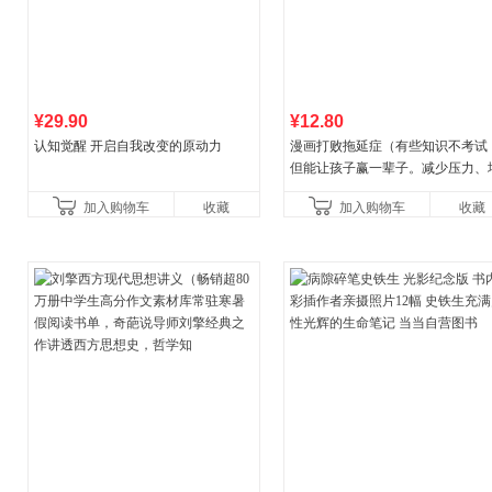
¥29.90
¥12.80
认知觉醒 开启自我改变的原动力
漫画打败拖延症（有些知识不考试
但能让孩子赢一辈子。减少压力、
强自信、把握机遇、培养自律，结
加入购物车
收藏
加入购物车
收藏
合“小行动”触发大脑行动开