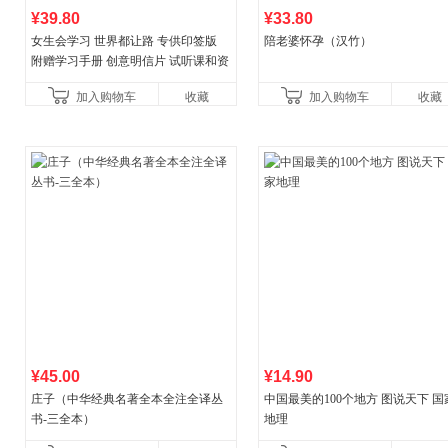
¥39.80
¥33.80
女生会学习 世界都让路 专供印签版
陪老婆怀孕（汉竹）
附赠学习手册 创意明信片 试听课和资
料包
加入购物车
收藏
加入购物车
收藏
¥45.00
¥14.90
庄子（中华经典名著全本全注全译丛
中国最美的100个地方 图说天下 国
书-三全本）
地理