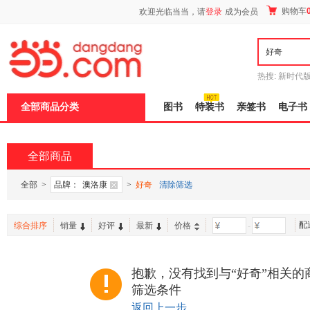
新
购物车
欢迎光临当当，请
登录
成为会员
窗
口
打
开
无
障
热搜:
新时代
碍
有兽焉全集
说
全部商品分类
图书
特装书
亲签书
电子书
明
页
面,
按
全部商品
Ctrl
加
波
全部
>
品牌：
澳洛康
>
好奇
清除筛选
浪
键
打
配
综合排序
销量
好评
最新
价格
-
开
导
盲
模
抱歉，没有找到与“好奇”相关的
式
筛选条件
返回上一步