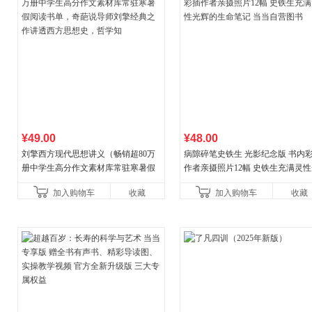
¥49.00
¥48.00
刘擎西方现代思想讲义（畅销超80万
病隙碎笔史铁生 光影纪念版 书内
册中学生高分作文素材库常驻寒暑假
作者亲摄照片12幅 史铁生充满灵
阅读书单，奇葩说导师刘擎经典之作
辉的生命笔记 当当自营图书
加入购物车
收藏
加入购物车
收藏
讲透西方思想史，哲学知