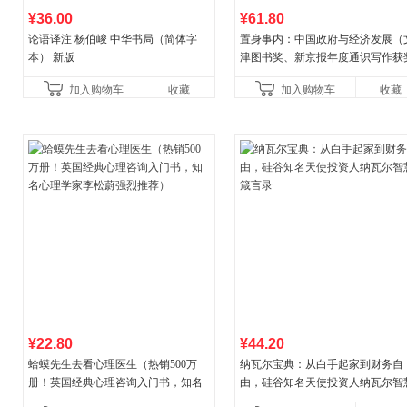
¥36.00
¥61.80
论语译注 杨伯峻 中华书局（简体字
置身事内：中国政府与经济发展（
本） 新版
津图书奖、新京报年度通识写作获
作品，罗永浩、罗振宇、何帆、刘
加入购物车
收藏
加入购物车
收藏
菘、张军、周黎安、王烁联
¥22.80
¥44.20
蛤蟆先生去看心理医生（热销500万
纳瓦尔宝典：从白手起家到财务自
册！英国经典心理咨询入门书，知名
由，硅谷知名天使投资人纳瓦尔智
心理学家李松蔚强烈推荐）
箴言录