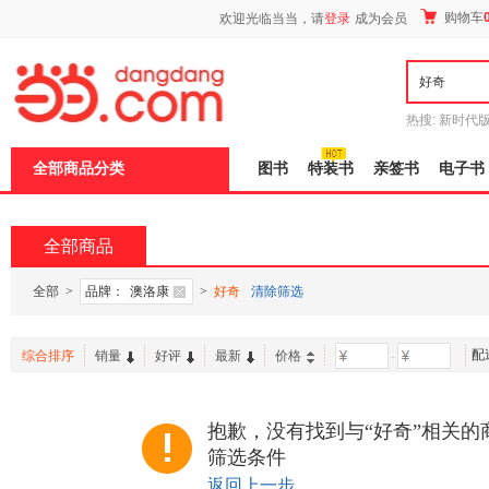
新
购物车
欢迎光临当当，请
登录
成为会员
窗
口
打
开
无
障
热搜:
新时代
碍
有兽焉全集
说
全部商品分类
图书
特装书
亲签书
电子书
明
页
面,
按
全部商品
Ctrl
加
波
全部
>
品牌：
澳洛康
>
好奇
清除筛选
浪
键
打
配
综合排序
销量
好评
最新
价格
-
开
导
盲
模
抱歉，没有找到与“好奇”相关的
式
筛选条件
返回上一步