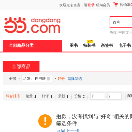
新
购物车
欢迎光临当当，请
登录
成为会员
窗
口
打
开
无
障
热搜:
中国文
碍
者从不说谎
说
全部商品分类
图书
特装书
亲签书
电子书
明
页
面,
按
全部商品
Ctrl
加
波
全部
>
品牌：
巴巴腾
>
好奇
清除筛选
浪
键
打
配
综合排序
销量
好评
最新
价格
-
开
导
盲
模
抱歉，没有找到与“好奇”相关的
式
筛选条件
返回上一步