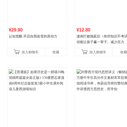
¥29.90
¥12.80
认知觉醒 开启自我改变的原动力
漫画打败拖延症（有些知识不考
但能让孩子赢一辈子。减少压力
强自信、把握机遇、培养自律，
加入购物车
收藏
加入购物车
收藏
合“小行动”触发大脑行动开