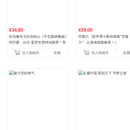
¥34.80
¥29.00
你当像鸟飞往你的山（中文版销量超2
空腹力（医学博士教你锻炼“空腹
00万册，比尔·盖茨年度特别推荐！登
力”，让身体脱胎换骨！）
顶《纽约时报》畅销榜80+周，这本书
加入购物车
收藏
加入购物车
收藏
比你听说的还要