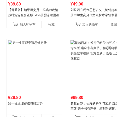
¥39.80
¥49.00
【普通版】如果历史是一群喵16晚清
刘擎西方现代思想讲义（畅销超8
残晖篇篇全套正版1-156册肥志著漫画
册中学生高分作文素材库常驻寒
8周年纪念版套装3册小学生课外阅读
阅读书单，奇葩说导师刘擎经典
加入购物车
收藏
加入购物车
收藏
儿童西游喵知识
讲透西方思想史，哲学知
¥29.80
¥69.80
第一性原理穿透思维定势
超越百岁：长寿的科学与艺术 当
享版 赠全书有声书、精彩导读图
操教学视频 官方全新升级版 三大