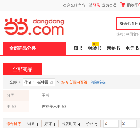
新
购物车
欢迎光临当当，请
登录
成为会员
窗
口
打
开
无
障
热搜:
中国文
碍
者从不说谎
说
全部商品分类
图书
特装书
亲签书
电子书
明
页
面,
按
全部商品
Ctrl
加
波
全部
>
作者：
崔钟雷
>
好奇心百问百答
清除筛选
浪
键
分类
图书
打
开
出版社
吉林美术出版社
导
盲
模
综合排序
销量
好评
出版时间
价格
-
式