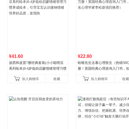
¥41.60
¥22.80
波西和皮普7册经典套装(小小聪明豆
蛤蟆先生去看心理医生（热销500
系列绘本)0-4岁低幼启蒙情绪管理习惯
册！英国经典心理咨询入门书，
养成绘本，引导宝宝认识接纳情绪培
心理学家李松蔚强烈推荐）
加入购物车
收藏
加入购物车
收藏
养好品质，发现快