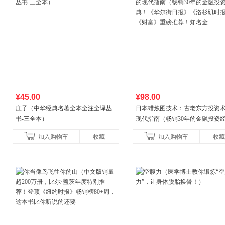
¥45.00
¥98.00
庄子（中华经典名著全本全注全译丛
日本蜡烛图技术：古老东方投资
书-三全本）
现代指南（畅销30年的金融投资
典！《华尔街日报》《洛杉矶时
加入购物车
收藏
加入购物车
收藏
《财富》重磅推荐！知名金