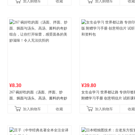
加入购物车
收藏
加入购物车
收藏
权益
¥8.30
¥39.80
267 碗好吃的面（汤面、拌面、炒
女生会学习 世界都让路 专供印签
面、焗面与汤头、高汤、酱料的奇妙
附赠学习手册 创意明信片 试听课
组合，让你打开味蕾，感受面条的美
料包
加入购物车
收藏
加入购物车
收藏
妙滋味！令人无法抗拒的