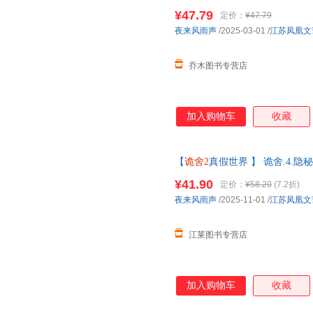
+拼图碎片+电子赠品】夜来风
¥47.79
定价：
¥47.79
准】
夜来风雨声
/2025-03-01
/
江苏凤凰文
乔木图书专营店
加入购物车
收藏
【
诡舍2
真假世界 】 诡舍.4.
套第123册 悬疑幻想震撼之作
¥41.90
定价：
¥58.20
(7.2折)
有优惠
夜来风雨声
/2025-11-01
/
江苏凤凰文
江莱图书专营店
加入购物车
收藏