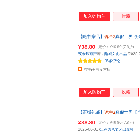
加入购物车
收藏
【随书赠品】
诡舍2
真假世界 
¥38.80
定价：
¥49.80
(7.8折)
夜来风雨声
著，
酷威文化出品
/2025-
35条评论
搜书图书专营店
加入购物车
收藏
【正版包邮】
诡舍2
真假世界【
当当自营同款 保证正版 现货包
¥38.80
定价：
¥49.80
(7.8折)
2025-06-01
/
江苏凤凰文艺出版社