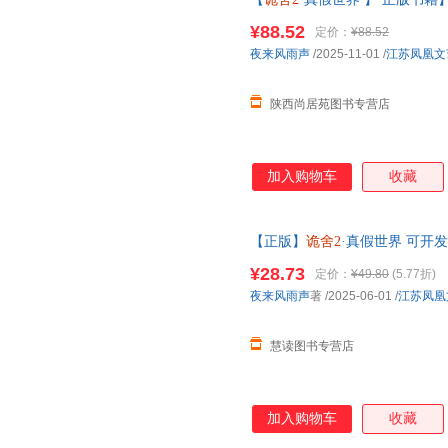
来风雨声着番5隐刺番茄年度无
¥88.52
定价：
¥88.52
为准】
夜来风雨声
/2025-11-01
/
江苏凤凰文
陕西尚居苑图书专营店
加入购物车
收藏
【正版】
诡舍2
·真假世界 可开
¥28.73
定价：
¥49.80
(5.77折)
夜来风雨声
著
/2025-06-01
/
江苏凤凰
慧读图书专营店
加入购物车
收藏