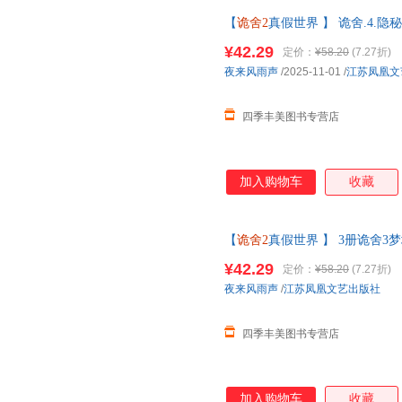
【
诡舍2
真假世界 】 诡舍.4.
套第123册 悬疑幻想震撼之作
¥42.29
定价：
¥58.20
(7.27折)
夜来风雨声
/2025-11-01
/
江苏凤凰文
四季丰美图书专营店
加入购物车
收藏
【
诡舍2
真假世界 】 3册诡舍3
疑幻想震撼之作侦探推理犯罪番
¥42.29
定价：
¥58.20
(7.27折)
夜来风雨声
/
江苏凤凰文艺出版社
四季丰美图书专营店
加入购物车
收藏