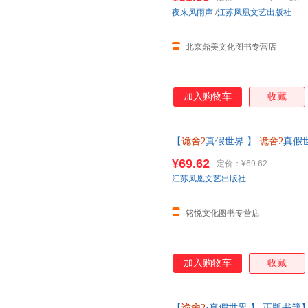
夜来风雨声
/
江苏凤凰文艺出版社
北京鼎美文化图书专营店
加入购物车
收藏
【
诡舍2
真假世界 】
诡舍2
真假世
片】夜来风雨声悬疑幻想诡舍小
¥69.62
定价：
¥69.62
江苏凤凰文艺出版社
铭悦文化图书专营店
加入购物车
收藏
【
诡舍2
·真假世界 】 正版书籍