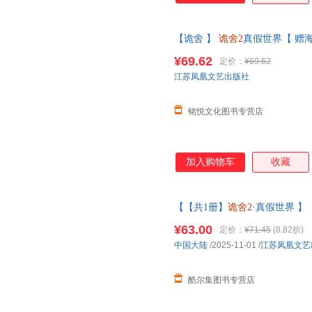
【诡舍 】
诡舍2
真假世界【 赠海
雨声悬疑幻想诡舍小说实体书全
¥69.62
定价：
¥69.62
江苏凤凰文艺出版社
铭悦文化图书专营店
加入购物车
收藏
【【共1册】
诡舍2
·真假世界 】
夜来风雨声著 悬疑幻想震撼之
¥63.00
定价：
¥71.45
(8.82折)
准】
中国大陆
/2025-11-01
/
江苏凤凰文艺
酷尔集图书专营店