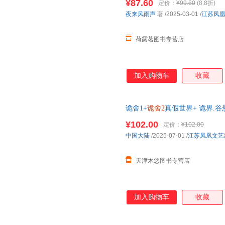
¥87.60
定价：
¥99.60
(8.8折)
夜来风雨声
著
/2025-03-01
/
江苏凤
荷露茗图书专营店
加入购物车
收藏
诡舍1+
诡舍2
真假世界+ 诡界.谷
得 拼图碎片夜来风雨声 因为谨
¥102.00
定价：
¥102.00
中国大陆
/2025-07-01
/
江苏凤凰文艺
天津木悠图书专营店
加入购物车
收藏