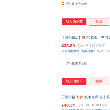
爱知图书专营店
加入购物车
收藏
【随书赠品】
诡舍2
真假世界 
¥38.80
定价：
¥49.80
(7.8折)
夜来风雨声
著，
酷威文化出品
/2025-
知行图书专营店
加入购物车
收藏
正版书籍
诡舍2
真假世界 夜来
票 七天无理由退货让您购物无
¥40.34
定价：
¥49.80
(8.11折)