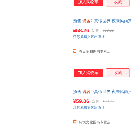
加入购物车
收藏
预售
诡舍2
·真假世界 夜来风雨
侦探推理/恐怖惊悚小说【春日喧
¥58.26
定价：
¥58.26
客服
江苏凤凰文艺出版社
春日喧和图书专营店
加入购物车
收藏
预售
诡舍2
·真假世界 夜来风雨
侦探推理/恐怖惊悚小说
¥59.06
定价：
¥59.06
江苏凤凰文艺出版社
铭悦文化图书专营店