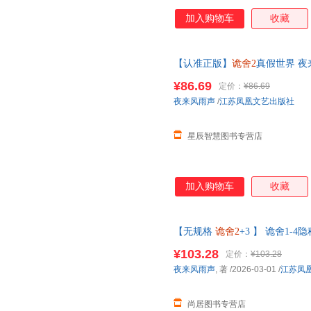
加入购物车
收藏
【认准正版】
诡舍2
真假世界 夜
谈 幻想脑洞。当命运轮盘浮现
¥86.69
定价：
¥86.69
夜来风雨声
/
江苏凤凰文艺出版社
星辰智慧图书专营店
加入购物车
收藏
【无规格
诡舍2
+3 】 诡舍1
无限流小说秘古宅暗藏致命机关
¥103.28
定价：
¥103.28
为准】
夜来风雨声
, 著
/2026-03-01
/
江苏凤
尚居图书专营店