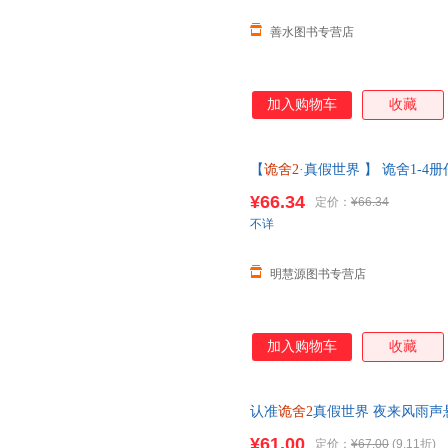
善水图书专营店
加入购物车
收藏
【
诡舍2
·真假世界 】 诡舍1-4
悬疑幻想震撼之作 新增番外隐刺
¥66.34
定价：
¥66.34
不详
明慧源图书专营店
加入购物车
收藏
认准
诡舍2
真假世界 夜来风雨声
脑洞。当命运轮盘浮现，虚实真
¥61.00
定价：
¥67.00
(9.11折)