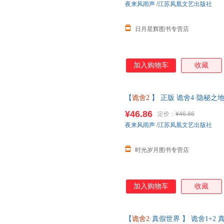
夜来风雨声
/
江苏凤凰文艺出版社
日月星辉图书专营店
加入购物车
收藏
【
诡舍2
】 正版 诡舍4·隐秘之地
酷威文化直供 图书书籍 【发
¥46.86
定价：
¥46.86
夜来风雨声
/
江苏凤凰文艺出版社
时光岁月图书专营店
加入购物车
收藏
【
诡舍2
·真假世界 】 诡舍1+