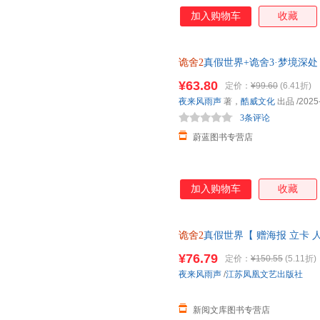
加入购物车
收藏
诡舍2
真假世界+诡舍3·梦境深处
增番外《莫妮卡》番茄年度小说榜
¥63.80
定价：
¥99.60
(6.41折)
理由退货让您购物无忧
夜来风雨声
著，
酷威文化
出品
/2025
3条评论
蔚蓝图书专营店
加入购物车
收藏
诡舍2
真假世界【 赠海报 立卡 
幻想诡舍小说实体书全套正版书
¥76.79
定价：
¥150.55
(5.11折)
夜来风雨声
/
江苏凤凰文艺出版社
新阅文库图书专营店