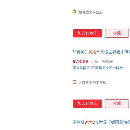
瀚海图书专营店
加入购物车
收藏
印特签】
诡舍2
真假世界夜来风
外迢迢路远悬疑幻想冒险诡异怪
¥73.08
定价：
¥73.08
夜来风雨声
/
江苏凤凰文艺出版社
大自然图书专营店
加入购物车
收藏
亲签版
诡舍2
真世界【赠雨幕海报
夜来风雨声悬疑幻想震撼之作番