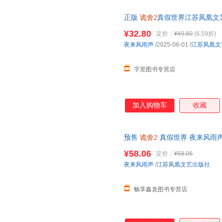
正版
诡舍2
真假世界江苏凤凰文艺出版
恐怖小说 正版图书，下单速发
¥32.80
定价：
¥49.80
(6.59折)
夜来风雨声
/2025-06-01
/
江苏凤凰文
字里图书专营店
加入购物车
收藏
预售
诡舍2
·真假世界 夜来风雨
侦探推理/恐怖惊悚小说【畅享鑫
¥58.06
定价：
¥58.06
当客服
夜来风雨声
/
江苏凤凰文艺出版社
畅享鑫龙图书专营店