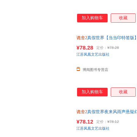
加入购物车
收藏
诡舍2
真假世界【当当印特签版
¥78.28
定价：
¥78.28
江苏凤凰文艺出版社
博阅图书专营店
加入购物车
收藏
诡舍2
真假世界夜来风雨声悬疑
赠海报立卡人设卡牌拍立得拼图
¥78.12
定价：
¥78.12
服】
江苏凤凰文艺出版社