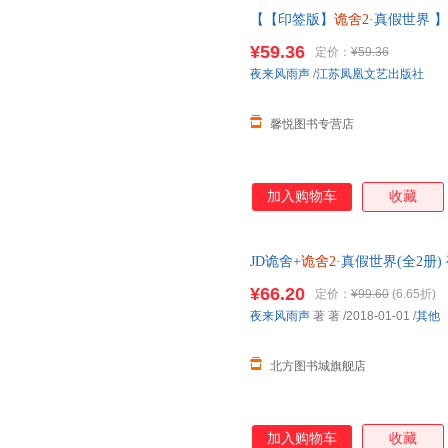
【【印签版】
诡舍2
·真假世界 
声著 海报贴纸卡牌拍立得拼图碎
¥59.36
定价：
¥59.36
线当当客服
夜来风雨声
/
江苏凤凰文艺出版社
馨悦图书专营店
加入购物车
收藏
JD诡舍+
诡舍2
·真假世界(全2册)
¥66.20
定价：
¥99.60
(6.65折)
夜来风雨声
著 著
/2018-01-01
/
其他
北方图书城旗舰店
加入购物车
收藏