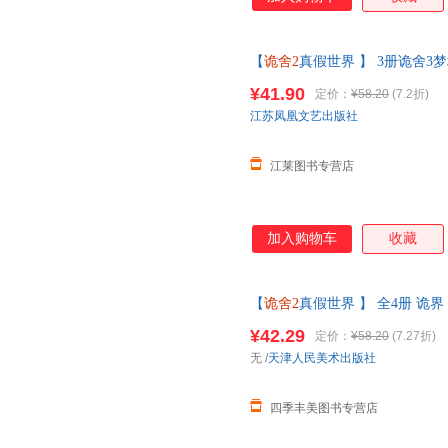
【
诡舍2
真假世界 】 3册诡舍3
疑幻想震撼之作侦探推理犯罪番
¥41.90
定价：
¥58.20
(7.2折)
服有优惠
江苏凤凰文艺出版社
江莱图书专营店
加入购物车
收藏
【
诡舍2
真假世界 】 全4册 诡界
来风雨声悬疑幻想震撼之作番茄
¥42.29
定价：
¥58.20
(7.27折)
无
/
天津人民美术出版社
四季丰美图书专营店