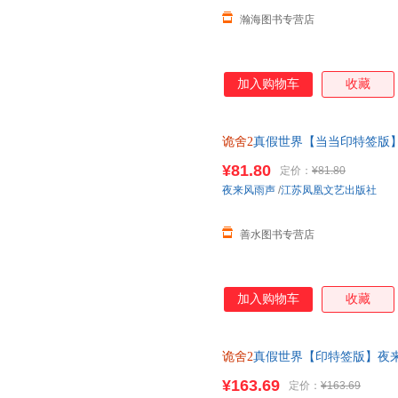
瀚海图书专营店
加入购物车
收藏
诡舍2
真假世界【当当印特签版
正版保真】 【本店支持开发票 
¥81.80
定价：
¥81.80
夜来风雨声
/
江苏凤凰文艺出版社
善水图书专营店
加入购物车
收藏
诡舍2
真假世界【印特签版】夜
疑犯罪诡舍实体小说书籍 赠雨
¥163.69
定价：
¥163.69