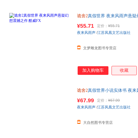
诡舍2
真假世界 夜来风雨声悬疑
价严者慎拍
¥55.71
定价：
¥55.71
夜来风雨声
/
江苏凤凰文艺出版社
文梦雕龙图书专营店
加入购物车
收藏
诡舍2
真假世界小说实体书 夜来
事》 番茄年度小说 悬疑幻想小
¥67.99
定价：
¥67.99
夜来风雨声
/
江苏凤凰文艺出版社
大自然图书专营店