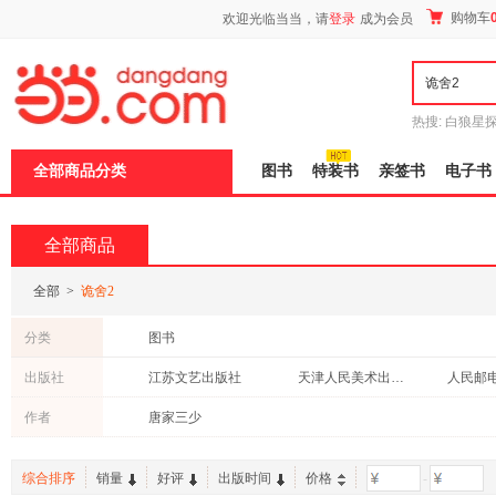
新
购物车
欢迎光临当当，请
登录
成为会员
窗
口
打
开
无
障
热搜:
白狼星
碍
师3
重建秦
说
全部商品分类
图书
特装书
亲签书
电子书
明
页
面,
按
全部商品
Ctrl
加
波
全部
>
诡舍2
浪
键
分类
图书
打
开
出版社
江苏文艺出版社
天津人民美术出版社
人民邮
导
盲
作者
唐家三少
模
式
综合排序
销量
好评
出版时间
价格
-