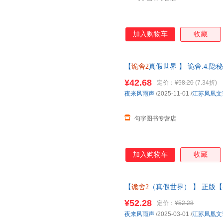
加入购物车
收藏
【
诡舍2
真假世界 】 诡舍.4.
套第123册 悬疑幻想震撼之作
¥42.68
定价：
¥58.20
(7.34折)
夜来风雨声
/2025-11-01
/
江苏凤凰文
句字图书专营店
加入购物车
收藏
【
诡舍2
（真假世界） 】 正版
雨声悬疑幻想力作番茄高分小说
¥52.28
定价：
¥52.28
帮助请联系客服】
夜来风雨声
/2025-03-01
/
江苏凤凰文