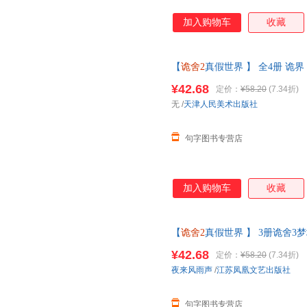
加入购物车
收藏
【
诡舍2
真假世界 】 全4册 诡界
来风雨声悬疑幻想震撼之作番茄
¥42.68
定价：
¥58.20
(7.34折)
无
/
天津人民美术出版社
句字图书专营店
加入购物车
收藏
【
诡舍2
真假世界 】 3册诡舍3
疑幻想震撼之作侦探推理犯罪番
¥42.68
定价：
¥58.20
(7.34折)
夜来风雨声
/
江苏凤凰文艺出版社
句字图书专营店