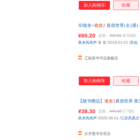
加入购物车
收藏
JD诡舍+
诡舍2
·真假世界(全2册) 
籍 多仓发货 正规发票
¥65.20
定价：
¥99.60
(6.55折)
夜来风雨声
著 著
/2018-01-01
/
其他
辽版新华书店旗舰店
加入购物车
收藏
【随书赠品】
诡舍2
真假世界 
¥38.30
定价：
¥49.80
(7.7折)
夜来风雨声
/2025-06-01
/
江苏凤凰文
京齐图书专营店