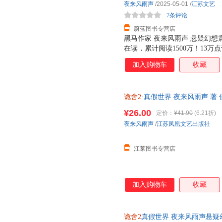
夜来风雨声
/2025-05-01
/
江苏文艺
7条评论
蔚蓝图书专营店
黑马作家 夜来风雨声 悬疑幻想
在读，累计阅读1500万！13万
计播放量1亿，获赞500万！ 
加入购物车
收藏
现，虚实真假，皆由我定！ 人
的一关，往往也是难的一关。 随
拍立得 拼图碎片 电子赠品
诡舍2
·真假世界 夜来风雨声 著
书籍 江苏凤凰文艺出版社【可
¥26.00
定价：
¥41.90
(6.21折)
夜来风雨声
/
江苏凤凰文艺出版社
江莱图书专营店
加入购物车
收藏
诡舍2
真假世界 夜来风雨声悬