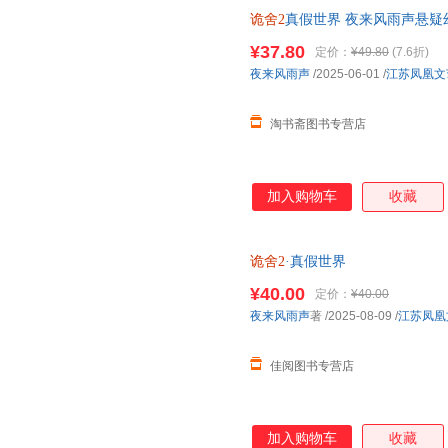
诡舍2
真假世界 夜来风雨声悬疑
立卡 人设卡牌 水墨拍立得 拼图
¥37.80
定价：
¥49.80
(7.6折)
夜来风雨声
/2025-06-01
/
江苏凤凰文
淘书斋图书专营店
加入购物车
收藏
诡舍2
·真假世界
¥40.00
定价：
¥40.00
夜来风雨声
著
/2025-08-09
/
江苏凤凰
佳阅图书专营店
加入购物车
收藏