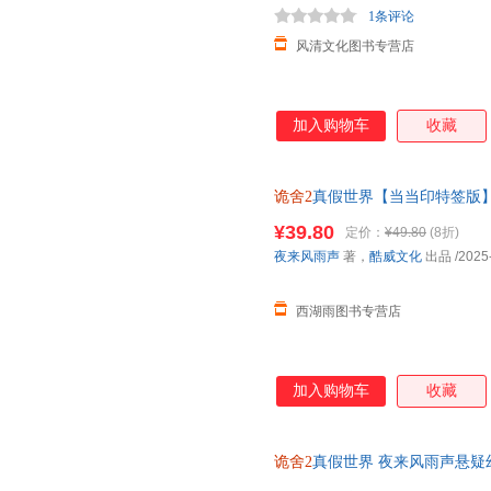
1条评论
风清文化图书专营店
加入购物车
收藏
诡舍2
真假世界【当当印特签版
保证正版 假一罚十
¥39.80
定价：
¥49.80
(8折)
夜来风雨声
著，
酷威文化
出品
/2025
西湖雨图书专营店
加入购物车
收藏
诡舍2
真假世界 夜来风雨声悬疑
本榜Top1，热播榜Top1！当