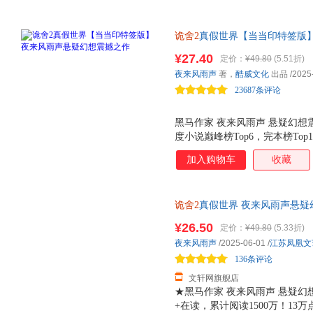
诡舍2
真假世界【当当印特签版
说巅峰榜Top6，完本榜Top1
¥27.40
定价：
¥49.80
(5.51折)
由我定！新增番外《玉田往事》
夜来风雨声
著，
酷威文化
出品
/2025
拍立得+拼图碎片+电子赠品。
23687条评论
黑马作家 夜来风雨声 悬疑幻想
度小说巅峰榜Top6，完本榜Top1
万！13万点评，评分高达9.7
加入购物车
收藏
获赞500万！ 悬疑冒险 诡异
由我定！ 人对于黑暗的恐惧从
是最难的一关。 随书附赠：雨幕
诡舍2
真假世界 夜来风雨声悬
片 电子赠品
之下十日终焉我不是戏神异兽迷
¥26.50
定价：
¥49.80
(5.33折)
次日达，团购优惠咨询在线客服
夜来风雨声
/2025-06-01
/
江苏凤凰文
136条评论
文轩网旗舰店
★黑马作家 夜来风雨声 悬疑幻
+在读，累计阅读1500万！13