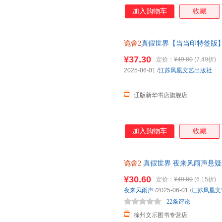
中，累计播放量1亿，全网获赞5
加入购物车
收藏
命运轮盘浮现，虚实真假，皆由
过。勇敢是最简单的一关，往往
萌立卡+人设卡牌+水墨拍立得+
诡舍2
真假世界【当当印特签版
著，酷威文化 出品 978755949
¥37.30
定价：
¥49.80
(7.49折)
2025-06-01
/
江苏凤凰文艺出版社
辽版新华书店旗舰店
加入购物车
收藏
诡舍2
真假世界 夜来风雨声悬疑
¥30.60
定价：
¥49.80
(6.15折)
夜来风雨声
/2025-06-01
/
江苏凤凰文
22条评论
徐州文乐图书专营店