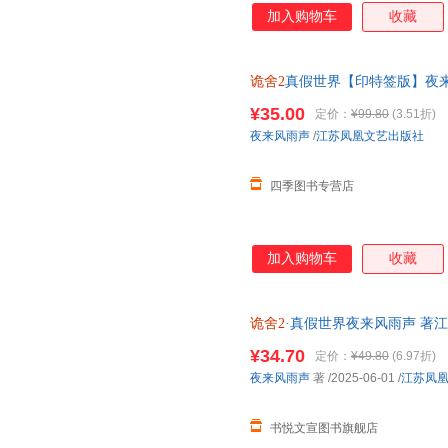
加入购物车
收藏
诡舍2
真假世界【印特签版】夜
疑犯罪诡舍实体小说书籍 赠雨
¥35.00
定价：
¥99.80
(3.51折)
夜来风雨声
/
江苏凤凰文艺出版社
四季图书专营店
加入购物车
收藏
诡舍2
·真假世界夜来风雨声 著江
库房,消毒发货,品质保障.套装单
¥34.70
定价：
¥49.80
(6.97折)
夜来风雨声
著
/2025-06-01
/
江苏凤
书悦文宣图书旗舰店