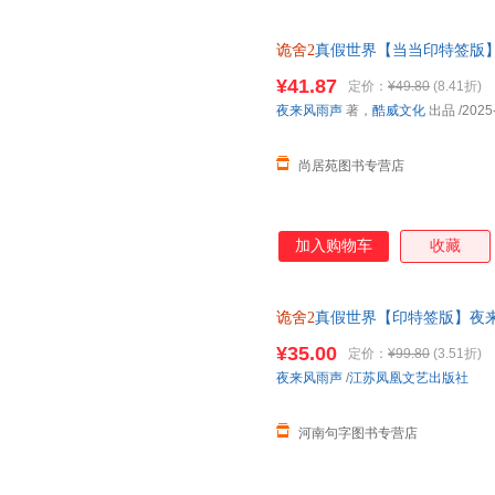
诡舍2
真假世界【当当印特签版
书＞ 【店长推荐正版图书 请
¥41.87
定价：
¥49.80
(8.41折)
夜来风雨声
著，
酷威文化
出品
/2025
尚居苑图书专营店
加入购物车
收藏
诡舍2
真假世界【印特签版】夜
疑犯罪诡舍实体小说书籍 赠雨
¥35.00
定价：
¥99.80
(3.51折)
夜来风雨声
/
江苏凤凰文艺出版社
河南句字图书专营店