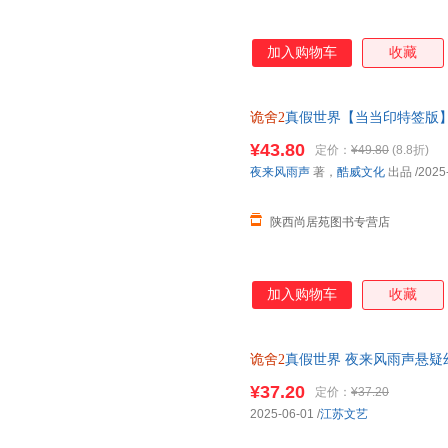
加入购物车
收藏
诡舍2
真假世界【当当印特签版
书＞
¥43.80
定价：
¥49.80
(8.8折)
夜来风雨声
著，
酷威文化
出品
/2025
陕西尚居苑图书专营店
加入购物车
收藏
诡舍2
真假世界 夜来风雨声悬
之下十日终焉
¥37.20
定价：
¥37.20
2025-06-01
/
江苏文艺