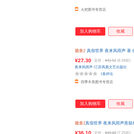
火把图书专营店
加入购物车
收藏
诡舍2
·真假世界 夜来风雨声 著
出版社
¥27.30
定价：
¥41.52
(6.58折)
夜来风雨声
/
江苏凤凰文艺出版社
1条评论
四季丰美图书专营店
加入购物车
收藏
诡舍2
真假世界 夜来风雨声悬
之下十日终焉
¥36.10
定价：
¥49.80
(7.25折)