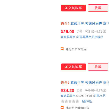
加入购物车
收藏
诡舍2
·真假世界 夜来风雨声 著
推理/恐怖惊悚小说
¥26.00
定价：
¥38.80
(6.71折)
夜来风雨声
/
江苏凤凰文艺出版社
知行图书专营店
加入购物车
收藏
诡舍2
·真假世界 夜来风雨声 
籍】 新华书店 正版全新书籍 正
¥34.20
定价：
¥49.80
(6.87折)
夜来风雨声
/2025-06-01
/
江苏文艺
1条评论
北方图书城旗舰店