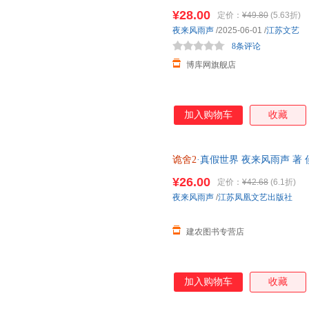
之下十日终焉 团购优惠，咨询
¥28.00
定价：
¥49.80
(5.63折)
夜来风雨声
/2025-06-01
/
江苏文艺
8条评论
博库网旗舰店
加入购物车
收藏
诡舍2
·真假世界 夜来风雨声 著
江苏凤凰文艺
¥26.00
定价：
¥42.68
(6.1折)
夜来风雨声
/
江苏凤凰文艺出版社
建农图书专营店
加入购物车
收藏