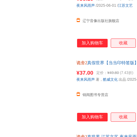
夜来风雨声
/2025-06-01
/
江苏文艺
辽宁音像出版社旗舰店
加入购物车
收藏
诡舍2
真假世界【当当印特签版
¥37.00
定价：
¥49.80
(7.43折)
夜来风雨声
著，
酷威文化
出品
/2025
锦阅图书专营店
加入购物车
收藏
诡舍2
真世界 江苏文艺 夜来风雨