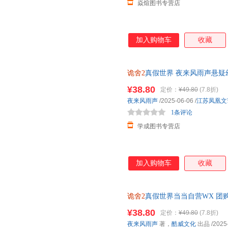
焱煊图书专营店
加入购物车
收藏
诡舍2
真假世界 夜来风雨声悬疑
报 Q萌立卡 人设卡牌 水墨拍立
¥38.80
定价：
¥49.80
(7.8折)
夜来风雨声
/2025-06-06
/
江苏凤凰文
1条评论
学成图书专营店
加入购物车
收藏
诡舍2
真假世界当当自营WX 团
由退换货售后无忧！
¥38.80
定价：
¥49.80
(7.8折)
夜来风雨声
著，
酷威文化
出品
/2025