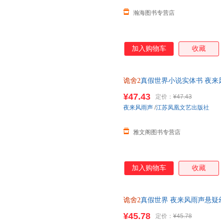
瀚海图书专营店
加入购物车
收藏
诡舍2
真假世界小说实体书 夜来
事》 番茄年度小说 悬疑幻想小
¥47.43
定价：
¥47.43
取，有问题联系在线客服，赠品
夜来风雨声
/
江苏凤凰文艺出版社
雅文阁图书专营店
加入购物车
收藏
诡舍2
真假世界 夜来风雨声悬疑
¥45.78
定价：
¥45.78