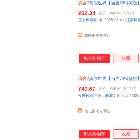
诡舍2
真假世界【当当印特签版
9787559494597
¥32.34
定价：
¥49.80
(6.5折)
夜来风雨声
, 著
/2025-06-01
/
江苏凤
典轩图书专营店
加入购物车
收藏
诡舍2
真假世界【当当印特签版
书＞ 全新正版 假一罚十 请放
¥40.67
定价：
¥49.80
(8.17折)
夜来风雨声
著，
酷威文化
出品
/2025
佰亿图书专营店
加入购物车
收藏