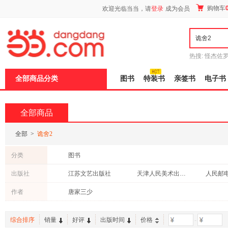
新
购物车
欢迎光临当当，请
登录
成为会员
窗
口
打
开
无
障
热搜:
怪杰佐
碍
谎
吾辈如神
说
全部商品分类
图书
特装书
亲签书
电子书
明
页
面,
按
全部商品
Ctrl
加
波
全部
>
诡舍2
浪
键
分类
图书
打
开
出版社
江苏文艺出版社
天津人民美术出版社
人民邮
导
盲
作者
唐家三少
模
式
综合排序
销量
好评
出版时间
价格
-