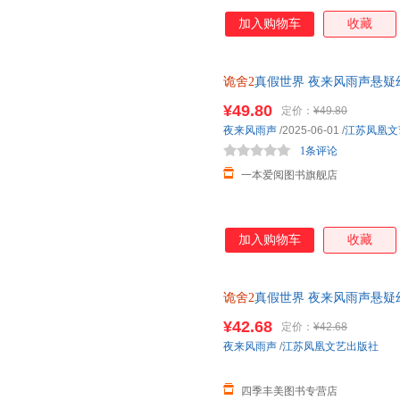
加入购物车
收藏
诡舍2
真假世界 夜来风雨声悬疑
报 Q萌立卡 人设卡牌 水墨拍立
¥49.80
定价：
¥49.80
夜来风雨声
/2025-06-01
/
江苏凤凰文
1条评论
一本爱阅图书旗舰店
加入购物车
收藏
诡舍2
真假世界 夜来风雨声悬疑
¥42.68
定价：
¥42.68
夜来风雨声
/
江苏凤凰文艺出版社
四季丰美图书专营店