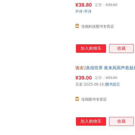
事》 番茄年度小说 悬疑幻想小
¥38.80
定价：
¥38.80
不详
/
不详
佳阅科技图书专营店
加入购物车
收藏
诡舍2
真假世界 夜来风雨声悬
¥39.00
定价：
¥39.00
无著
/2025-08-19
/
图书其它
佳阅图书专营店
加入购物车
收藏