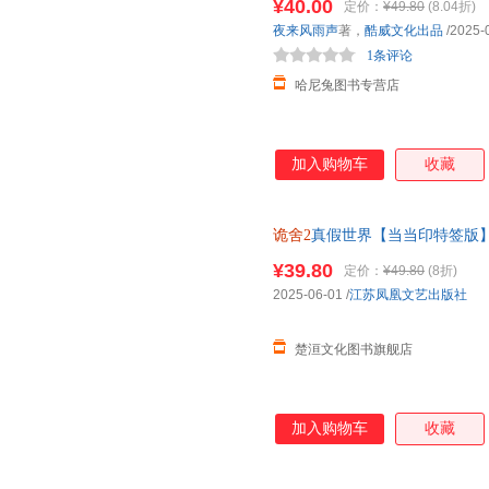
¥40.00
定价：
¥49.80
(8.04折)
夜来风雨声
著，
酷威文化出品
/2025-
1条评论
哈尼兔图书专营店
加入购物车
收藏
诡舍2
真假世界【当当印特签版
¥39.80
定价：
¥49.80
(8折)
2025-06-01
/
江苏凤凰文艺出版社
楚洹文化图书旗舰店
加入购物车
收藏