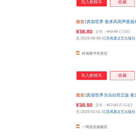
加入购物车
收藏
诡舍2
真假世界 夜来风雨声悬疑
番外《玉田往事》番茄年度小说
¥38.80
定价：
¥49.80
(7.8折)
无
/2025-06-06
/
江苏凤凰文艺出版社
科海图书专营店
加入购物车
收藏
诡舍2
真假世界当当自营正版 
top6侦探推理小说
¥38.90
定价：
¥77.60
(5.02折)
无
/2025-01-01
/
江苏凤凰文艺出版社
一阅优品旗舰店