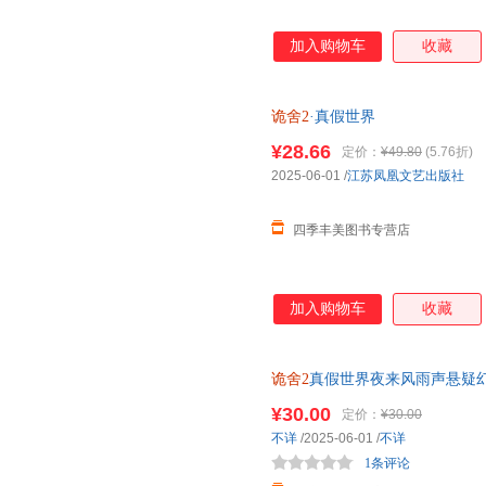
加入购物车
收藏
诡舍2
·真假世界
¥28.66
定价：
¥49.80
(5.76折)
2025-06-01
/
江苏凤凰文艺出版社
四季丰美图书专营店
加入购物车
收藏
诡舍2
真假世界夜来风雨声悬疑幻
社 9787559494597
¥30.00
定价：
¥30.00
不详
/2025-06-01
/
不详
1条评论