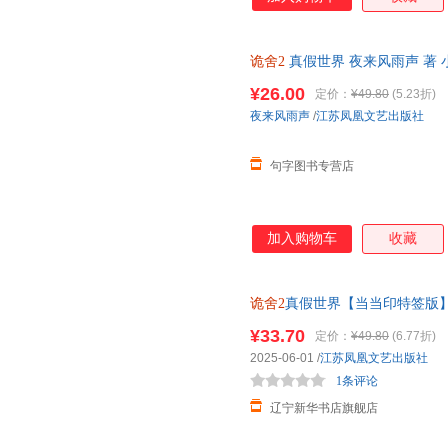
诡舍2
真假世界 夜来风雨声 著 
¥26.00
定价：
¥49.80
(5.23折)
夜来风雨声
/
江苏凤凰文艺出版社
句字图书专营店
加入购物车
收藏
诡舍2
真假世界【当当印特签版
籍 正规发票 多仓就近发货 85
¥33.70
定价：
¥49.80
(6.77折)
2025-06-01
/
江苏凤凰文艺出版社
1条评论
辽宁新华书店旗舰店