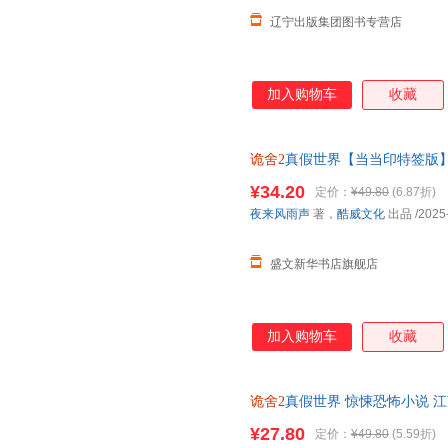
辽宁出版集团图书专营店
加入购物车
收藏
诡舍2
真假世界【当当印特签版
著，酷威文化 出品 江苏凤凰文
¥34.20
定价：
¥49.80
(6.87折)
夜来风雨声
著，
酷威文化
出品
/2025
盛文新华书店旗舰店
加入购物车
收藏
诡舍2
真假世界 惊悚恐怖小说 
惠 正规发票
¥27.80
定价：
¥49.80
(5.59折)