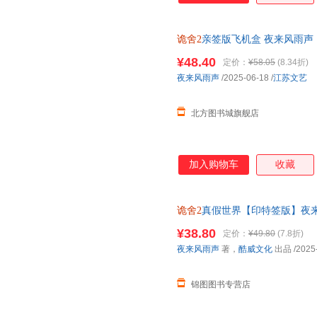
诡舍2
亲签版飞机盒 夜来风雨声
¥48.40
定价：
¥58.05
(8.34折)
夜来风雨声
/2025-06-18
/
江苏文艺
北方图书城旗舰店
加入购物车
收藏
诡舍2
真假世界【印特签版】夜
¥38.80
定价：
¥49.80
(7.8折)
夜来风雨声
著，
酷威文化
出品
/2025
锦图图书专营店