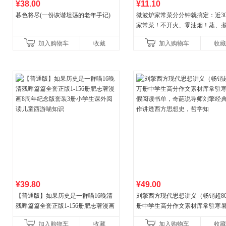
¥38.00
¥11.10
暮色将尽(一份诙谐坦荡的老年手记)
微波炉家常菜分分钟就搞定：近30
家常菜！不开火、零油烟！蒸、
炒、烤、焗……全彩印刷+步骤图
加入购物车
收藏
加入购物车
收藏
让美味跃然眼前、操
¥39.80
¥49.00
【普通版】如果历史是一群喵16晚清
刘擎西方现代思想讲义（畅销超8
残晖篇篇全套正版1-156册肥志著漫画
册中学生高分作文素材库常驻寒
8周年纪念版套装3册小学生课外阅读
阅读书单，奇葩说导师刘擎经典
加入购物车
收藏
加入购物车
收藏