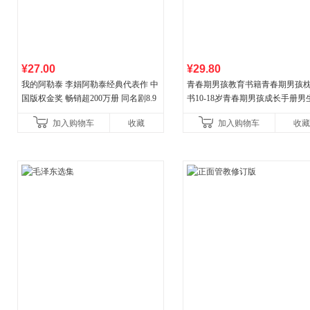
¥27.00
¥29.80
我的阿勒泰 李娟阿勒泰经典代表作 中
青春期男孩教育书籍青春期男孩
国版权金奖 畅销超200万册 同名剧8.9
书10-18岁青春期男孩成长手册男
分爆款 北疆大地的旷野之梦 当当自营
逆期非暴力家庭教育父母心理学
加入购物车
收藏
加入购物车
收藏
育书