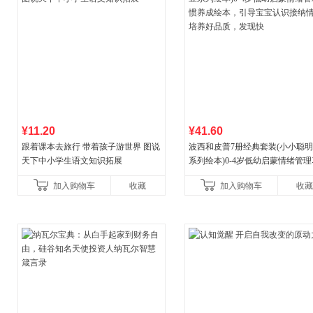
¥11.20
¥41.60
跟着课本去旅行 带着孩子游世界 图说
波西和皮普7册经典套装(小小聪
天下中小学生语文知识拓展
系列绘本)0-4岁低幼启蒙情绪管
养成绘本，引导宝宝认识接纳情
加入购物车
收藏
加入购物车
收藏
养好品质，发现快