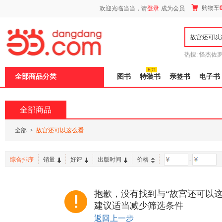
新
购物车
欢迎光临当当，请
登录
成为会员
窗
口
打
开
无
障
热搜:
怪杰佐
碍
谎
吾辈如神
说
全部商品分类
图书
特装书
亲签书
电子书
明
页
面,
按
全部商品
Ctrl
加
波
全部
>
故宫还可以这么看
浪
键
打
综合排序
销量
好评
出版时间
价格
-
开
导
盲
模
抱歉，没有找到与“故宫还可以这
式
建议适当减少筛选条件
返回上一步