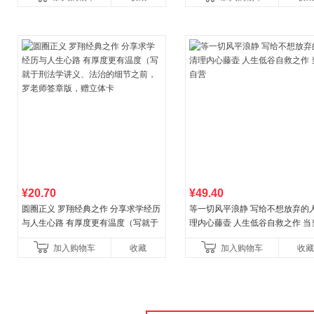
儿童西游喵知识
讲透西方思想史，哲学知
¥20.70
¥49.40
圆圈正义 罗翔经典之作 分享求学经历
等一切风平浪静 写给不想放弃的人
与人生心路 有厚度更有温度（写就于
理内心藤壶 人生低谷自救之作 当
刑法学讲义、法治的细节之前，罗老
营
加入购物车
收藏
加入购物车
收藏
师签章版，赠立体卡