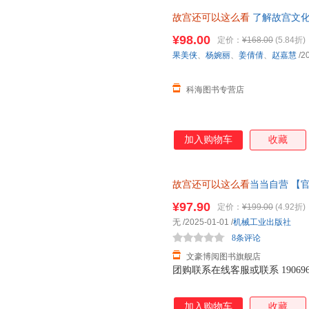
松获取知识，不会感到负担。 
故宫还可以这么看
了解故宫文化
本书摒弃了传统的枯燥说教，以
深度复现紫禁城美学之旅 藏品
论是故宫的历史沿革、建筑，还
¥98.00
定价：
¥168.00
(5.84折)
让你看得津津有味，不知不觉中
果美侠
、
杨婉丽
、
姜倩倩
、
赵嘉慧
/2
者而言，故宫建院100年官方
素，都让这本书具有极高
科海图书专营店
加入购物车
收藏
故宫还可以这么看
当当自营 【官
城市隔日达） 破损包赔 售后无
¥97.90
定价：
¥199.00
(4.92折)
无
/2025-01-01
/
机械工业出版社
8条评论
文豪博阅图书旗舰店
团购联系在线客服或联系 1906967
加入购物车
收藏