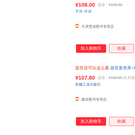
度解读故宫 瞭解故宫文化 覆现
¥108.00
定价：
¥108.00
不详
/
不详
天津慧读图书专营店
加入购物车
收藏
故宫还可以这么看
故宫套色章+
读故宫 了解故宫文化 复现故宫
¥107.80
定价：
¥168.00
(6.42折
机械工业出版社
建农图书专营店
加入购物车
收藏