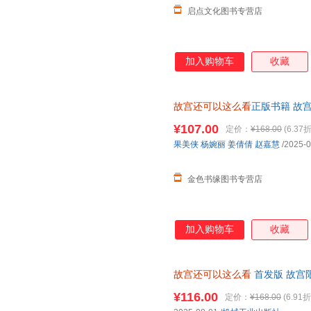
启点文化图书专营店
加入购物车
收藏
故宫还可以这么看
正版书籍 故
宫套色章+纪念卡片+透卡3张】
¥107.00
定价：
¥168.00
(6.37折
果美侠
杨婉丽
姜倩倩
赵嘉慧
/2025-0
金色书缘图书专营店
加入购物车
收藏
故宫还可以这么看
首发版 故宫
有趣的角度解读故宫！
¥116.00
定价：
¥168.00
(6.91折