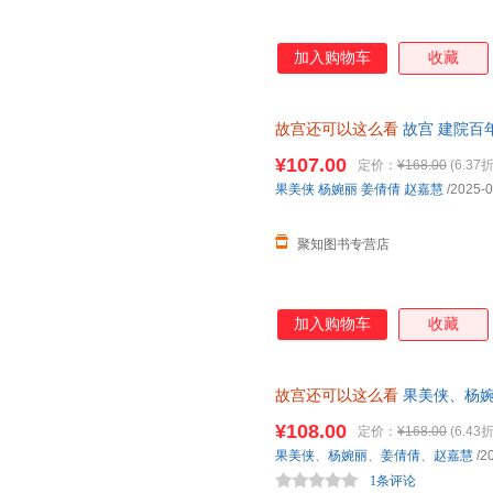
加入购物车
收藏
故宫还可以这么看
故宫 建院百
¥107.00
定价：
¥168.00
(6.37折
果美侠
杨婉丽
姜倩倩
赵嘉慧
/2025-0
聚知图书专营店
加入购物车
收藏
故宫还可以这么看
果美侠、杨婉
故宫博物院正版书籍 了解故宫文
¥108.00
定价：
¥168.00
(6.43折
果美侠
、
杨婉丽
、
姜倩倩
、
赵嘉慧
/2
1条评论