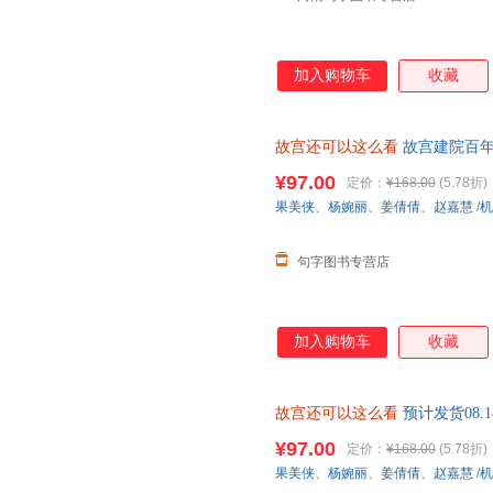
加入购物车
收藏
故宫还可以这么看
故宫建院百年
复现故宫的美学历程 用更新颖
¥97.00
定价：
¥168.00
(5.78折)
果美侠
、
杨婉丽
、
姜倩倩
、
赵嘉慧
/
机
句字图书专营店
加入购物车
收藏
故宫还可以这么看
预计发货08.14F
¥97.00
定价：
¥168.00
(5.78折)
果美侠
、
杨婉丽
、
姜倩倩
、
赵嘉慧
/
机