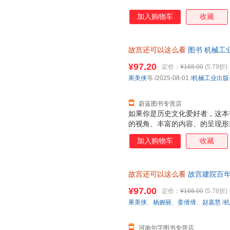
加入购物车
收藏
故宫还可以这么看
图书 机械工
正规发票
¥97.20
定价：
¥168.00
(5.79折)
果美侠
等
/2025-08-01
/
机械工业出版
蔚蓝图书专营店
如果你是历史文化爱好者，这本
的视角、丰富的内容、的呈现形
文化内涵。书中大量未公开的内
加入购物车
收藏
宫神秘世界的大门。 对于想要
过。精简趣味的语言和一个个独
松获取知识，不会感到负担。 
故宫还可以这么看
故宫建院百年
本书摒弃了传统的枯燥说教，以
复现故宫的美学历程 用更新颖
论是故宫的历史沿革、建筑，还
¥97.00
定价：
¥168.00
(5.78折)
让你看得津津有味，不知不觉中
果美侠
、
杨婉丽
、
姜倩倩
、
赵嘉慧
/
机
者而言，故宫建院100年官方
素，都让这本书具有极高
河南句字图书专营店