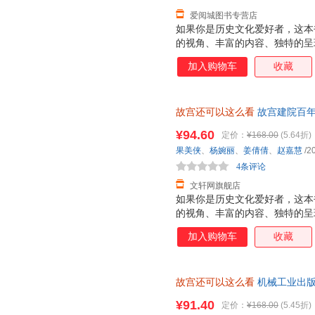
爱阅城图书专营店
如果你是历史文化爱好者，这本
的视角、丰富的内容、独特的呈
元的文化内涵。书中大量未公开
加入购物车
收藏
通往故宫神秘世界的大门。对于
本书再合适不过。精简趣味的语
在闲暇之余轻松获取知识，不会
故宫还可以这么看
故宫建院百年
不用担心。这本书摒弃了传统的
文化复现故宫的美学历程 用更
娓娓道来。无论是故宫的历史沿
¥94.60
定价：
¥168.00
(5.64折)
就近发货，85%城市次日达，
交流的趣事，都能让你看得津津
果美侠
、
杨婉丽
、
姜倩倩
、
赵嘉慧
/2
外，对于收藏爱好者而言，故宫
4条评论
包含的院长寄语等元素，
文轩网旗舰店
如果你是历史文化爱好者，这本
的视角、丰富的内容、独特的呈
元的文化内涵。书中大量未公开
加入购物车
收藏
通往故宫神秘世界的大门。对于
本书再合适不过。精简趣味的语
在闲暇之余轻松获取知识，不会
故宫还可以这么看
机械工业出版
不用担心。这本书摒弃了传统的
次日达，团购优惠咨询在线客服
娓娓道来。无论是故宫的历史沿
¥91.40
定价：
¥168.00
(5.45折)
交流的趣事，都能让你看得津津