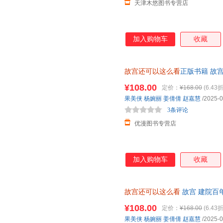
天津木悠图书专营店
加入购物车
收藏
故宫还可以这么看
正版书籍 故
宫套色章+纪念卡片+透卡3张】
¥108.00
定价：
¥168.00
(6.43折
果美侠
杨婉丽
姜倩倩
赵嘉慧
/2025-0
3条评论
优漫图书专营店
加入购物车
收藏
故宫还可以这么看
故宫 建院百
¥108.00
定价：
¥168.00
(6.43折
果美侠
杨婉丽
姜倩倩
赵嘉慧
/2025-0