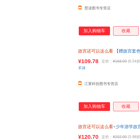
慧读图书专营店
加入购物车
收藏
故宫还可以这么看
【赠故宫套色
倩倩 赵嘉慧 用新颖有趣的角度
¥109.78
定价：
¥168.00
(6.54折
不详
江莱科技图书专营店
加入购物车
收藏
故宫还可以这么看
+少年游学故
¥120.70
定价：
¥202.00
(5.98折