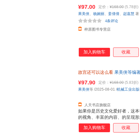
¥97.00
定价：
¥168.00
(5.78折)
果美侠
、
杨婉丽
、
姜倩倩
、
赵嘉慧
著
4条评论
梓原图书专营店
加入购物车
收藏
故宫还可以这么看
果美侠等编著
无理由退换·企业采购/团购咨询
¥97.90
定价：
¥168.00
(5.83折)
果美侠
等
/2025-08-01
/
机械工业出版
人天书店旗舰店
如果你是历史文化爱好者，这本
的视角、丰富的内容、的呈现形
文化内涵。书中大量未公开的内
加入购物车
收藏
宫神秘世界的大门。 对于想要
过。精简趣味的语言和一个个独