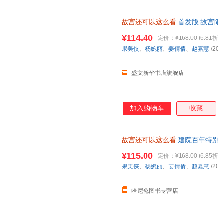
故宫还可以这么看
首发版 故宫
有趣的角度解读故宫！ 果美侠、
¥114.40
定价：
¥168.00
(6.81折
发货
果美侠
、
杨婉丽
、
姜倩倩
、
赵嘉慧
/2
盛文新华书店旗舰店
加入购物车
收藏
故宫还可以这么看
建院百年特别
版包邮 保证正版 可提供发票
¥115.00
定价：
¥168.00
(6.85折
果美侠
、
杨婉丽
、
姜倩倩
、
赵嘉慧
/2
哈尼兔图书专营店