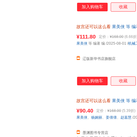
元的文化内涵。书中大量未公开
加入购物车
收藏
通往故宫神秘世界的大门。 对
本书再合适不过。精简趣味的语
在闲暇之余轻松获取知识，不会
故宫还可以这么看
果美侠 等 编著
不用担心。这本书摒弃了传统的
新书籍 多仓发货 正规发票
娓娓道来。无论是故宫的历史沿
¥111.80
定价：
¥168.00
(6.66折
交流的趣事，都能让你看得津津
果美侠
等 编著 编
/2025-08-01
/
机械
外，对于收藏爱好者而言，故宫
包含的院长寄语等元素
辽版新华书店旗舰店
加入购物车
收藏
故宫还可以这么看
果美侠 等 编
市次日达，团购优惠咨询在线客
¥90.40
定价：
¥168.00
(5.39折)
果美侠
、
杨婉丽
、
姜倩倩
、
赵嘉慧
/2
墨渊图书专营店