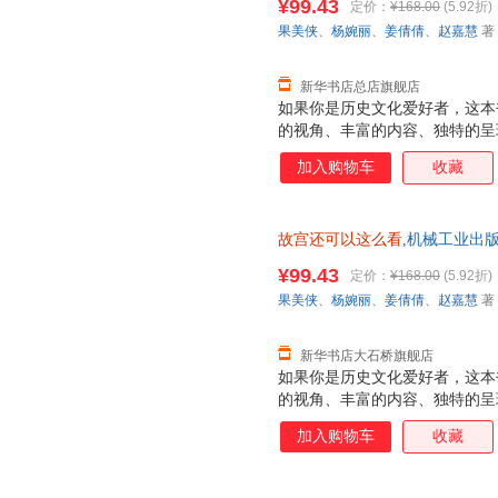
¥99.43
定价：
¥168.00
(5.92折)
果美侠
、
杨婉丽
、
姜倩倩
、
赵嘉慧
著
新华书店总店旗舰店
如果你是历史文化爱好者，这本
的视角、丰富的内容、独特的呈
元的文化内涵。书中大量未公开
加入购物车
收藏
通往故宫神秘世界的大门。对于
本书再合适不过。精简趣味的语
在闲暇之余轻松获取知识，不会
故宫还可以这么看
,机械工业出
发票 多仓就近发货 85%城市次日
¥99.43
定价：
¥168.00
(5.92折)
果美侠
、
杨婉丽
、
姜倩倩
、
赵嘉慧
著
新华书店大石桥旗舰店
如果你是历史文化爱好者，这本
的视角、丰富的内容、独特的呈
元的文化内涵。书中大量未公开
加入购物车
收藏
通往故宫神秘世界的大门。对于
本书再合适不过。精简趣味的语
在闲暇之余轻松获取知识，不会