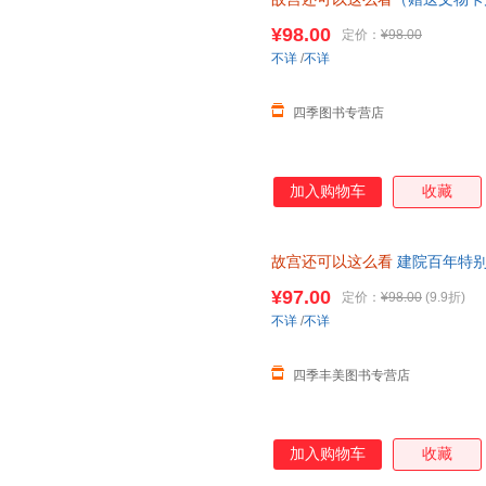
张） 正版全新 现货速发 可开发
¥98.00
定价：
¥98.00
不详
/
不详
四季图书专营店
加入购物车
收藏
故宫还可以这么看
建院百年特别
段冷知识覆现美学历程文物藏品
¥97.00
定价：
¥98.00
(9.9折)
不详
/
不详
四季丰美图书专营店
加入购物车
收藏