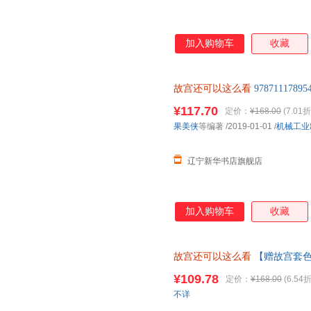
加入购物车
收藏
故宫还可以这么看
97871117
新华书店 全新正版书籍 正规发
¥117.70
定价：
¥168.00
(7.01折
果美侠
等编著
/2019-01-01
/
机械工业
辽宁新华书店旗舰店
加入购物车
收藏
故宫还可以这么看
【赠故宫套色
倩倩 赵嘉慧 用新颖有趣的角度
¥109.78
定价：
¥168.00
(6.54折
换货
不详