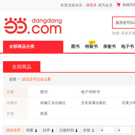
新
购物车
欢迎光临当当，请
登录
成为会员
窗
口
打
开
无
障
热搜:
多多罗
碍
传说
十日终
说
全部商品分类
图书
特装书
亲签书
电子书
明
页
面,
按
全部商品
Ctrl
加
波
全部
>
故宫还可以这么看
浪
键
分类
图书
电子书/听书
打
开
出版社
机械工业出版社
文化发展出版社
导
盲
作者
陈晨
模
式
综合排序
销量
好评
出版时间
价格
-