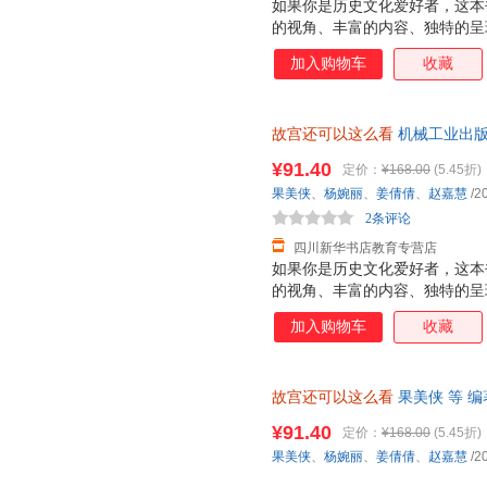
如果你是历史文化爱好者，这本
的视角、丰富的内容、独特的呈
元的文化内涵。书中大量未公开
加入购物车
收藏
通往故宫神秘世界的大门。对于
本书再合适不过。精简趣味的语
在闲暇之余轻松获取知识，不会
故宫还可以这么看
机械工业出版
不用担心。这本书摒弃了传统的
次日达，团购优惠咨询在线客服
娓娓道来。无论是故宫的历史沿
¥91.40
定价：
¥168.00
(5.45折)
交流的趣事，都能让你看得津津
果美侠
、
杨婉丽
、
姜倩倩
、
赵嘉慧
/2
外，对于收藏爱好者而言，故宫
2条评论
包含的院长寄语等元素，
四川新华书店教育专营店
如果你是历史文化爱好者，这本
的视角、丰富的内容、独特的呈
元的文化内涵。书中大量未公开
加入购物车
收藏
通往故宫神秘世界的大门。对于
本书再合适不过。精简趣味的语
在闲暇之余轻松获取知识，不会
故宫还可以这么看
果美侠 等 
不用担心。这本书摒弃了传统的
就近发货，85%城市次日达，
娓娓道来。无论是故宫的历史沿
¥91.40
定价：
¥168.00
(5.45折)
交流的趣事，都能让你看得津津
果美侠
、
杨婉丽
、
姜倩倩
、
赵嘉慧
/2
外，对于收藏爱好者而言，故宫
包含的院长寄语等元素，