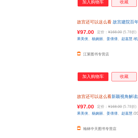
加入购物车
收藏
故宫还可以这么看
故宫建院百年
复现故宫的美学历程 用更新颖
¥97.00
定价：
¥168.00
(5.78折)
在线客服有优惠
果美侠
、
杨婉丽
、
姜倩倩
、
赵嘉慧
/
机
江莱图书专营店
加入购物车
收藏
故宫还可以这么看
新颖视角解读
建筑艺术 故宫限量套色章+纪念
¥97.00
定价：
¥168.00
(5.78折)
果美侠
、
杨婉丽
、
姜倩倩
、
赵嘉慧
/2
翰林中天图书专营店