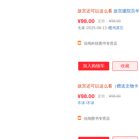
故宫还可以这么看
故宫建院百年
文化覆现故宫的美学历程 用更
¥98.00
定价：
¥98.00
无著
/2025-08-13
/
图书其它
佳阅科技图书专营店
加入购物车
收藏
故宫还可以这么看
（赠送文物卡
张） 可开发票，保证正版
¥98.00
定价：
¥98.00
不详
/
不详
佳阅图书专营店