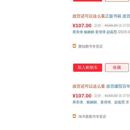
故宫还可以这么看
正版书籍 故
套色章+纪念卡片+透卡3张】果
¥107.00
定价：
¥168.00
(6.37折
果美侠
杨婉丽
姜倩倩
赵嘉慧
/2025-0
聚知图书专营店
加入购物车
收藏
故宫还可以这么看
故宫建院百年
¥107.00
定价：
¥168.00
(6.37折
果美侠
、
杨婉丽
、
姜倩倩
、
赵嘉慧
著
淘书斋图书专营店