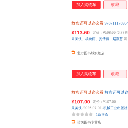
加入购物车
收藏
故宫还可以这么看
97871117
¥113.60
定价：
¥168.00
(6.77折
果美侠
、
杨婉丽
、
姜倩倩
、
赵嘉慧
著
北方图书城旗舰店
加入购物车
收藏
故宫还可以这么看
故宫还可以这
+纪念卡片+透卡3张】果美侠 杨
¥107.00
定价：
¥107.00
果美侠
/2025-07-01
/
机械工业出版社
1条评论
诺悦图书专营店