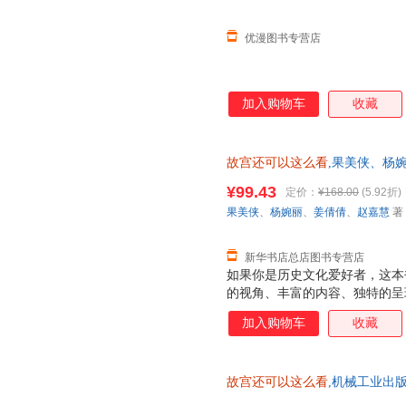
优漫图书专营店
加入购物车
收藏
故宫还可以这么看
,果美侠、杨
【新华书店总店自营】 新华正版
¥99.43
定价：
¥168.00
(5.92折)
送达！团购优惠咨询：132841785
果美侠
、
杨婉丽
、
姜倩倩
、
赵嘉慧
著
新华书店总店图书专营店
如果你是历史文化爱好者，这本
的视角、丰富的内容、独特的呈
元的文化内涵。书中大量未公开
加入购物车
收藏
通往故宫神秘世界的大门。对于
本书再合适不过。精简趣味的语
在闲暇之余轻松获取知识，不会
故宫还可以这么看
,机械工业出
正规发票 多仓就近发货 85%城市