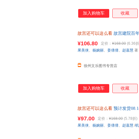
加入购物车
收藏
故宫还可以这么看
故宫建院百年
款
¥106.80
定价：
¥168.00
(6.36折
果美侠
、
杨婉丽
、
姜倩倩
、
赵嘉慧
著
徐州文乐图书专营店
加入购物车
收藏
故宫还可以这么看
预计发货08.14F
¥97.00
定价：
¥168.00
(5.78折)
果美侠
、
杨婉丽
、
姜倩倩
、
赵嘉慧
/
机