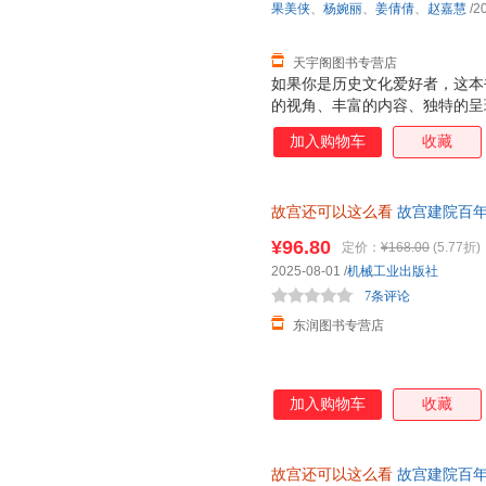
果美侠
、
杨婉丽
、
姜倩倩
、
赵嘉慧
/2
外，对于收藏爱好者而言，故宫
包含的院长寄语等元素，
天宇阁图书专营店
如果你是历史文化爱好者，这本
的视角、丰富的内容、独特的呈
元的文化内涵。书中大量未公开
加入购物车
收藏
通往故宫神秘世界的大门。对于
本书再合适不过。精简趣味的语
在闲暇之余轻松获取知识，不会
故宫还可以这么看
故宫建院百年
不用担心。这本书摒弃了传统的
娓娓道来。无论是故宫的历史沿
¥96.80
定价：
¥168.00
(5.77折)
交流的趣事，都能让你看得津津
2025-08-01
/
机械工业出版社
外，对于收藏爱好者而言，故宫
7条评论
包含的院长寄语等元素，
东润图书专营店
加入购物车
收藏
故宫还可以这么看
故宫建院百年