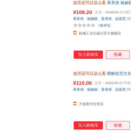
故宫还可以这么看
果美侠 杨婉丽
物馆 古建筑 故宫历史文化书籍
¥109.20
定价：
¥168.00
(6.5折)
果美侠
、
杨婉丽
、
姜倩倩
、
赵嘉慧
/2
1条评论
机械工业出版社官方旗舰店
加入购物车
收藏
故宫还可以这么看
瞭解故宫文化
书专营店，只卖正版！电子发票
¥110.00
定价：
¥168.00
(6.55折
文学名著
果美侠
、
杨婉丽
、
姜倩倩
、
赵嘉慧
/2
万卷图书专营店
加入购物车
收藏