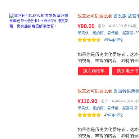
故宫还可以这么看
首发版 故宫
有趣的角度解读故宫！ 了解故
¥98.00
定价：
¥168.00
(5.84折)
果美侠
、
杨婉丽
、
姜倩倩
、
赵嘉慧
/2
8594条评论
如果你是历史文化爱好者，这本
的视角、丰富的内容、独特的呈
元的文化内涵。书中大量未公开
加入购物车
购买电子书
通往故宫神秘世界的大门。 对
本书再合适不过。精简趣味的语
在闲暇之余轻松获取知识，不会
故宫还可以这么看
当当特供亲签
不用担心。这本书摒弃了传统的
权礼包： 故宫特供三色套色章
娓娓道来。无论是故宫的历史沿
¥110.90
定价：
¥168.00
(6.61折
图书,用更深情的理解触摸历史
交流的趣事，都能让你看得津津
果美侠
、
杨婉丽
、
姜倩倩
、
赵嘉慧
著
者签名，四位作者任一亲签
外，对于收藏爱好者而言，故宫
4262条评论
包含的院长寄语等元素
如果你是历史文化爱好者，这本
的视角、丰富的内容、独特的呈