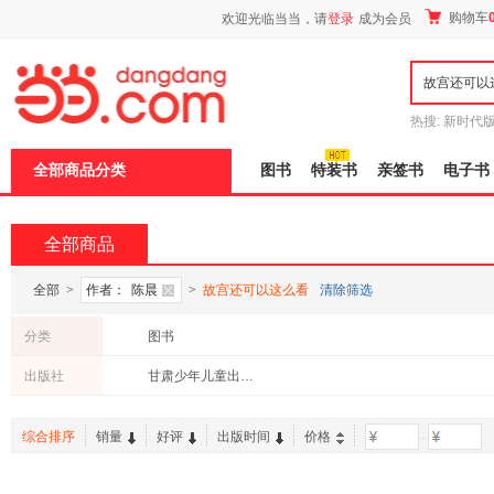
新
购物车
欢迎光临当当，请
登录
成为会员
窗
口
打
开
无
障
热搜:
新时代
碍
有兽焉全集
说
全部商品分类
图书
特装书
亲签书
电子书
明
页
面,
按
全部商品
Ctrl
加
波
全部
>
作者：
陈晨
>
故宫还可以这么看
清除筛选
浪
键
分类
图书
打
开
出版社
甘肃少年儿童出版社
导
盲
模
综合排序
销量
好评
出版时间
价格
-
式