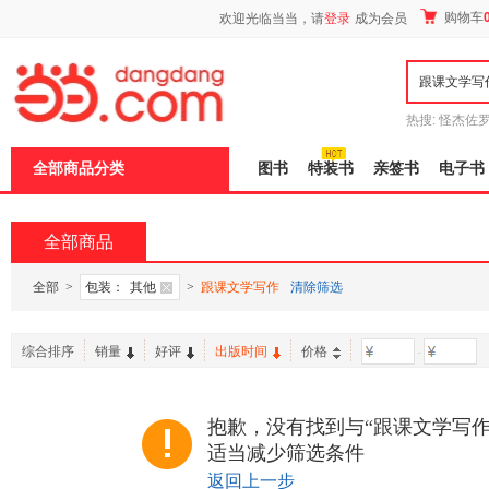
新
购物车
欢迎光临当当，请
登录
成为会员
窗
口
打
开
无
障
热搜:
怪杰佐
碍
谎
吾辈如神
说
全部商品分类
图书
特装书
亲签书
电子书
明
页
面,
按
全部商品
Ctrl
加
波
全部
>
包装：
其他
>
跟课文学写作
清除筛选
浪
键
打
综合排序
销量
好评
出版时间
价格
-
开
导
盲
模
抱歉，没有找到与“跟课文学写作
式
适当减少筛选条件
返回上一步