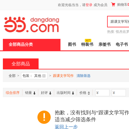
新
购物车
欢迎光临当当，请
登录
成为会员
窗
口
打
开
无
障
热搜:
怪杰佐
碍
谎
吾辈如神
说
全部商品分类
图书
特装书
亲签书
电子书
明
页
面,
按
全部商品
Ctrl
加
波
全部
>
包装：
其他
>
跟课文学写作
清除筛选
浪
键
打
综合排序
销量
好评
出版时间
价格
-
开
导
盲
模
抱歉，没有找到与“跟课文学写作
式
适当减少筛选条件
返回上一步