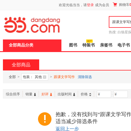
新
购物车
欢迎光临当当，请
登录
成为会员
窗
口
打
开
无
障
热搜:
白狼星
碍
师3
重建秦
说
全部商品分类
图书
特装书
亲签书
电子书
明
页
面,
按
全部商品
Ctrl
加
波
全部
>
包装：
其他
>
跟课文学写作
清除筛选
浪
键
打
综合排序
销量
好评
出版时间
价格
-
开
导
盲
模
抱歉，没有找到与“跟课文学写作
式
适当减少筛选条件
返回上一步