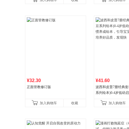
加入购物车
收藏
加入购物车
¥32.30
¥41.60
正面管教修订版
波西和皮普7册经典套
系列绘本)0-4岁低幼
养成绘本，引导宝宝
加入购物车
收藏
加入购物车
养好品质，发现快