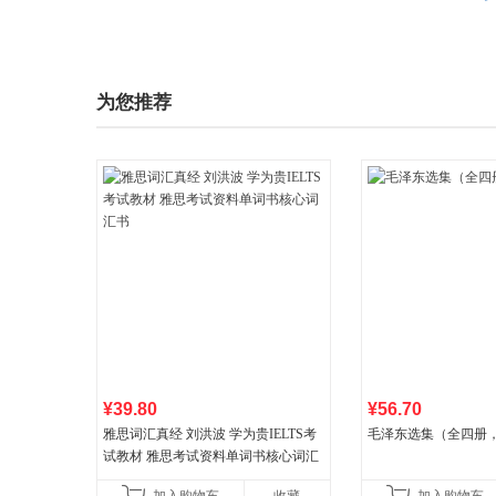
为您推荐
¥39.80
¥56.70
雅思词汇真经 刘洪波 学为贵IELTS考
毛泽东选集（全四册，
试教材 雅思考试资料单词书核心词汇
书