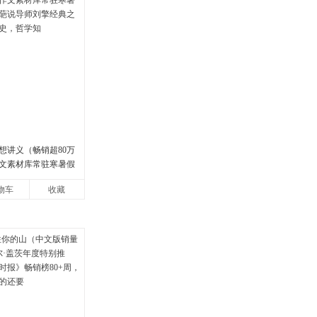
想讲义（畅销超80万
文素材库常驻寒暑假
说导师刘擎经典之作
物车
收藏
，哲学知