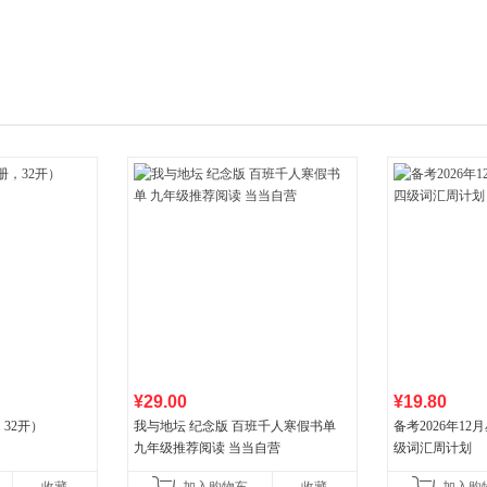
箱包皮
手表饰
运动户
汽车用
食品
手机通
数码影
电脑办
大家电
家用电
¥29.00
¥19.80
32开）
我与地坛 纪念版 百班千人寒假书单
备考2026年1
九年级推荐阅读 当当自营
级词汇周计划