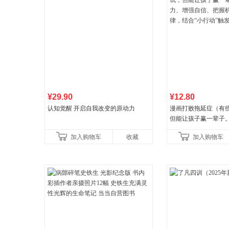
¥29.90
¥12.80
认知觉醒 开启自我改变的原动力
漫画打败拖延症（有
但能让孩子赢一辈子
强自信、把握机遇、
加入购物车
收藏
加入购物车
合“小行动”触发大脑