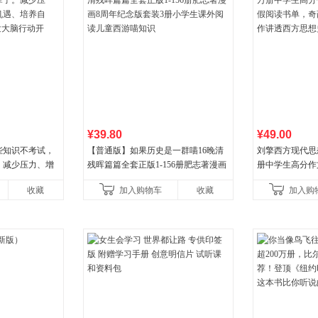
¥39.80
¥49.00
些知识不考试，
【普通版】如果历史是一群喵16晚清
刘擎西方现代思
。减少压力、增
残晖篇篇全套正版1-156册肥志著漫画
册中学生高分作
培养自律，结
8周年纪念版套装3册小学生课外阅读
阅读书单，奇葩
收藏
加入购物车
收藏
加入购
行动开
儿童西游喵知识
讲透西方思想史