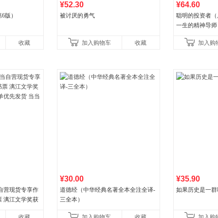
¥52.30
¥64.60
6版）
被讨厌的勇气
聪明的投资者（
一生的精神导师
收藏
加入购物车
收藏
加入购
¥30.00
¥35.90
自营现货专享作
道德经（中华经典名著全本全注全译-
如果历史是一群
 漓江文学奖获
三全本）
优先发货 当当自
收藏
加入购物车
收藏
加入购