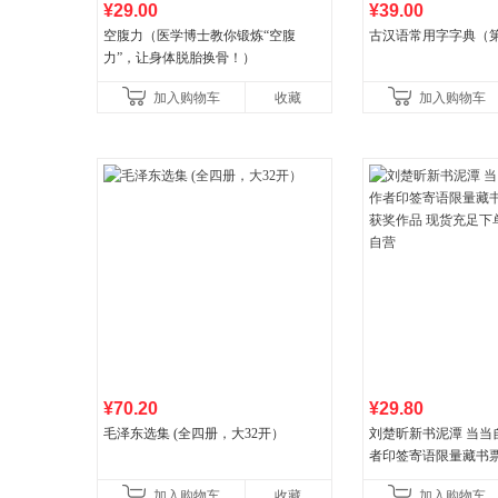
¥29.00
¥39.00
空腹力（医学博士教你锻炼“空腹
古汉语常用字字典（第
力”，让身体脱胎换骨！）
加入购物车
收藏
加入购物车
¥70.20
¥29.80
毛泽东选集 (全四册，大32开）
刘楚昕新书泥潭 当当
者印签寄语限量藏书票
奖作品 现货充足下单
加入购物车
收藏
加入购物车