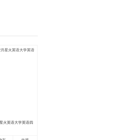
具
品
外
品
讯
音
公
器
2月星火英语大学英语四