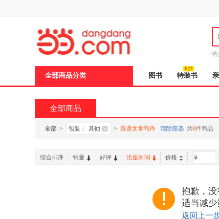
新
窗
口
打
开
无
障
热
碍
说
全部商品分类
图书
特装书
亲
明
页
面,
按
全部商品
Ctrl
加
波
全部
>
包装：
其他
>
跟课文学写作
清除筛选
共
0
件商品
浪
键
打
综合排序
销量
好评
出版时间
价格
-
开
导
盲
模
抱歉，没
式
适当减少
返回上一