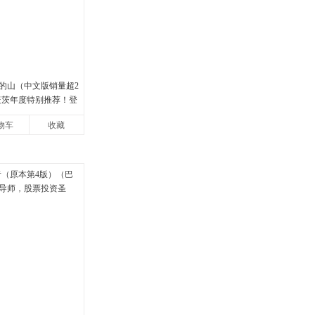
的山（中文版销量超2
·盖茨年度特别推荐！登
畅销榜80+周，这本书
物车
收藏