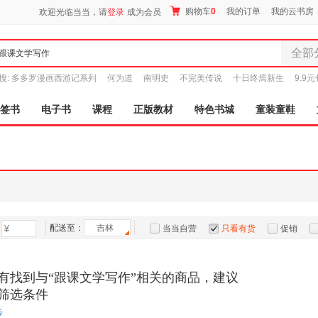
购物车
0
我的订单
我的云书房
欢迎光临当当，请
登录
成为会员
全部
全部分
搜:
多多罗漫画西游记系列
何为道
南明史
不完美传说
十日终焉新生
9.9
尾品汇
图书
签书
电子书
课程
正版教材
特色书城
童装童鞋
电子书
音像
影视
时尚美
母婴用
玩具
配送至：
吉林
孕婴服
当当自营
只看有货
促销
童装童
特卖
预售
入驻商家
家居日
有找到与“跟课文学写作”相关的商品，建议
家具装
筛选条件
服装
步
鞋