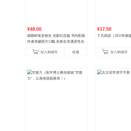
¥48.00
¥17.50
病隙碎笔史铁生 光影纪念版 书内彩插
了凡四训（2025年新
作者亲摄照片12幅 史铁生充满灵性光
辉的生命笔记 当当自营图书
加入购物车
收藏
加入购物车