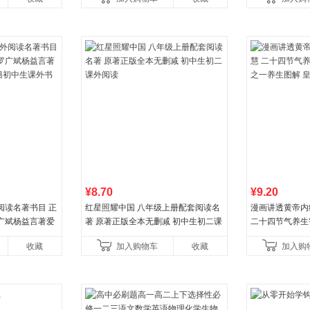
¥8.70
¥9.20
阅读名著书目 正
红星照耀中国 八年级上册配套阅读名
漫画讲透黄帝内
广斌杨益言著爱
著 原著正版全本无删减 初中生初二课
二十四节气养生
初中生课外书中
外阅读
一养生图解 皇
收藏
加入购物车
收藏
加入购