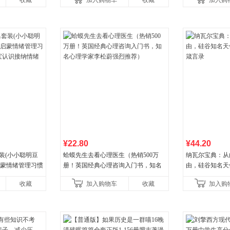
收藏
加入购物车
收藏
加入购
¥22.80
¥44.20
装(小小聪明豆
蛤蟆先生去看心理医生（热销500万
纳瓦尔宝典：从
启蒙情绪管理习惯
册！英国经典心理咨询入门书，知名
由，硅谷知名天
认识接纳情绪培
心理学家李松蔚强烈推荐）
箴言录
收藏
加入购物车
收藏
加入购