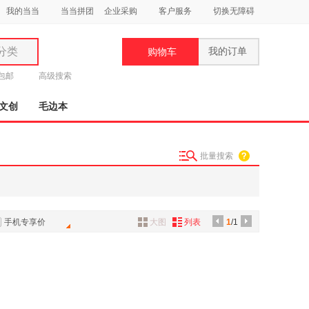
我的当当
当当拼团
企业采购
客户服务
切换无障碍
分类
我的订单
购物车
类
元包邮
高级搜索
文创
毛边本
批量搜索
妆
品
饰
手机专享价
大图
列表
1
/1
鞋
用
饰