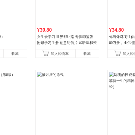
¥39.80
¥34.80
版）
女生会学习 世界都让路 专供印签版
你当像鸟飞往你
附赠学习手册 创意明信片 试听课和资
00万册，比尔
料包
顶《纽约时报》
收藏
加入购物车
收藏
加入购
比你听说的还要