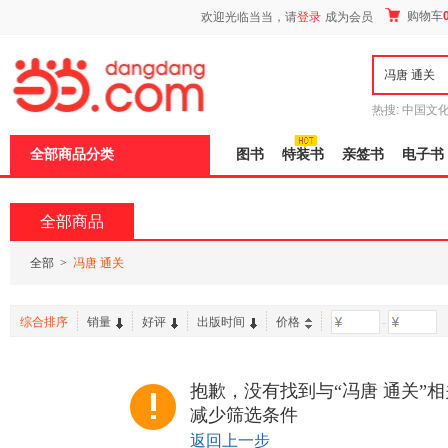
新
购物车
欢迎光临当当，请
登录
成为会员
窗
口
打
开
无
障
热搜:
中国文
碍
者从不说谎
说
全部商品分类
图书
特装书
亲签书
电子书
明
页
面,
按
全部商品
Ctrl
加
波
全部
>
冯唐 通关
浪
键
打
综合排序
销量
好评
出版时间
价格
-
开
导
盲
模
抱歉，没有找到与“冯唐 通关”
式
减少筛选条件
返回上一步