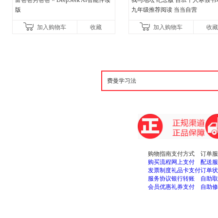
富爸爸穷爸爸 × DeepSeek AI智能伴读
我与地坛 纪念版 百班千人寒假书
版
九年级推荐阅读 当当自营
加入购物车
收藏
加入购物车
收藏
购物指南
支付方式
订单服
购买流程
网上支付
配送服
发票制度
礼品卡支付
订单状
服务协议
银行转账
自助取
会员优惠
礼券支付
自助修