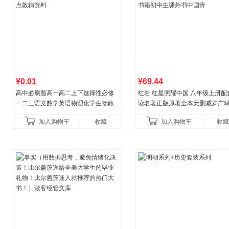
¥0.01
¥69.44
高中必刷题高一高二上下选择性必修
红岩 红星照耀中国 八年级上册配
一二三语文数学英语物理化学生物政
读名著正版原著全本无删减罗广
治历史地理人教版同步练习册狂k重点
益言著套装共2册 红色经典阅读书
加入购物车
收藏
加入购物车
收藏
教辅资料
初中生课外书中国青