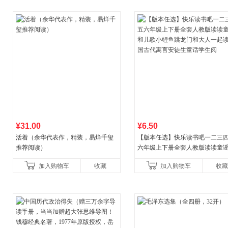
¥31.00
¥6.50
活着（余华代表作，精装，易烊千玺
【版本任选】快乐读书吧一二三
推荐阅读）
六年级上下册全套人教版读读童
儿歌小鲤鱼跳龙门和大人一起读
加入购物车
收藏
加入购物车
收藏
古代寓言安徒生童话学生阅