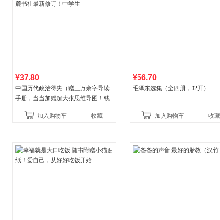
¥37.80
¥56.70
中国历代政治得失（赠三万余字导读
毛泽东选集（全四册，32开）
手册，当当加赠超大张思维导图！钱
穆经典名著，1977年原版授权，岳麓
加入购物车
收藏
加入购物车
收藏
书社最新修订！中学生