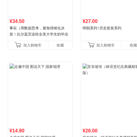
¥34.50
¥27.00
事实（用数据思考，避免情绪化决
明朝系列+历史套装系列
策！比尔盖茨送给全美大学生的毕业
礼物！比尔盖茨逢人就推荐的热门大
加入购物车
收藏
加入购物车
收藏
书！）读客经管文库
¥14.90
¥26.00