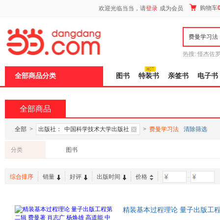
新
购物车
欢迎光临当当，请
登录
成为会员
窗
口
打
开
无
障
热搜:
怪杰佐
碍
谎
吾辈如神
说
全部商品分类
图书
特装书
亲签书
电子书
明
页
面,
按
全部商品
Ctrl
加
波
全部
>
出版社：
中国科学技术大学出版社
>
费曼学习法
清除筛选
浪
键
分类
图书
打
开
导
综合排序
销量
好评
出版时间
价格
-
盲
模
式
精装基本过程理论 量子出版工
大出版社