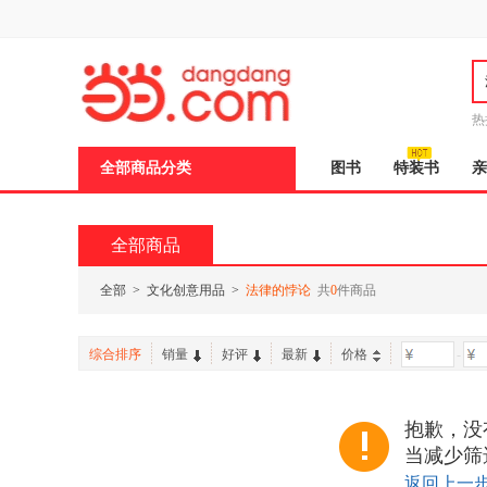
新
窗
口
打
开
无
障
热
碍
说
全部商品分类
图书
特装书
亲
明
页
面,
按
全部商品
Ctrl
加
波
全部
>
文化创意用品
>
法律的悖论
共
0
件商品
浪
键
打
综合排序
销量
好评
最新
价格
-
开
导
盲
模
抱歉，没
式
当减少筛
返回上一