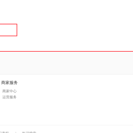
具
品
外
品
讯
音
公
器
商家服务
商家中心
运营服务