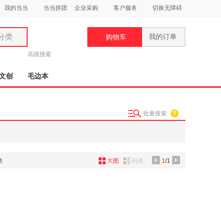
我的当当
当当拼团
企业采购
客户服务
切换无障碍
分类
我的订单
购物车
类
高级搜索
文创
毛边本
批量搜索
妆
品
饰
售
大图
列表
1
/1
鞋
用
饰