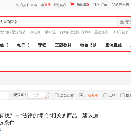
购物车
0
我的订单
我的云书房
欢迎光临当当，请
登录
成为会员
全部
全部分
搜:
白狼星探险队
读红楼
学习观
好妈妈胜过好老师3
重建秦史
9.9元包邮
尾品汇
图书
签书
电子书
课程
正版教材
特色书城
童装童鞋
电子书
音像
影视
时尚美
母婴用
玩具
孕婴服
配送至：
北京
当当自营
只看有货
促销
预
童装童
家居日
有找到与“法律的悖论”相关的商品，建议适
家具装
选条件
服装
鞋
步