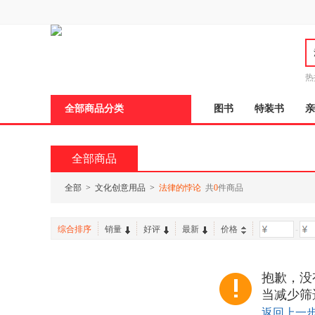
新
窗
口
打
开
无
障
热
碍
说
全部商品分类
图书
特装书
亲
明
页
面,
按
全部商品
Ctrl
加
波
全部
>
文化创意用品
>
法律的悖论
共
0
件商品
浪
键
打
综合排序
销量
好评
最新
价格
-
开
导
盲
模
抱歉，没
式
当减少筛
返回上一