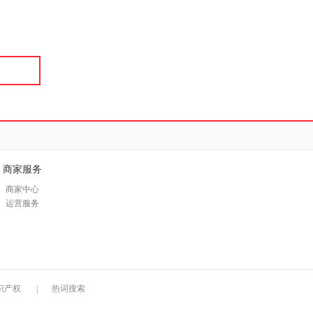
具
品
外
品
讯
音
公
器
商家服务
商家中心
运营服务
识产权
|
热词搜索