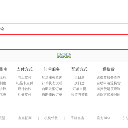
箱包皮
手表饰
运动户
汽车用
食品
手机通
数码影
电脑办
大家电
家用电
指南
支付方式
订单服务
配送方式
退换货
流程
网上支付
配送服务查询
当日递
退换货服务查询
制度
礼品卡支付
订单状态说明
次日达
自助申请退换货
协议
银行转账
自助取消订单
订单自提
退换货进度查询
优惠
礼券支付
自助修改订单
验货与签收
退款方式和时间
联盟
|
当当招商
|
机构销售
|
手机当当
|
官方Blog
|
知