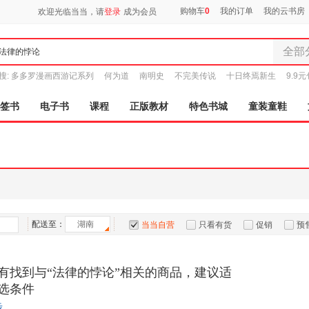
购物车
0
我的订单
我的云书房
欢迎光临当当，请
登录
成为会员
全部
全部分
搜:
多多罗漫画西游记系列
何为道
南明史
不完美传说
十日终焉新生
9.9
尾品汇
图书
签书
电子书
课程
正版教材
特色书城
童装童鞋
电子书
音像
影视
时尚美
母婴用
玩具
孕婴服
配送至：
湖南
当当自营
只看有货
促销
预
童装童
家居日
有找到与“法律的悖论”相关的商品，建议适
家具装
选条件
服装
鞋
步