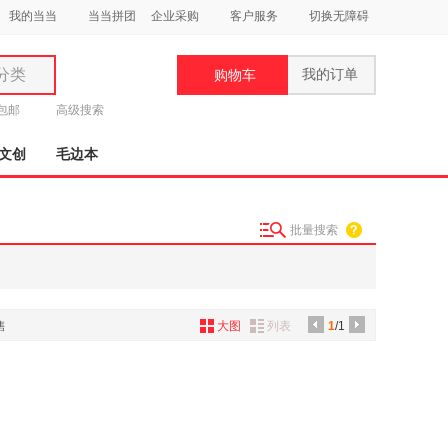
我的当当
当当拼团
企业采购
客户服务
切换无障碍
分类
我的订单
购物车
类
元包邮
高级搜索
文创
毛边本
批量搜索
妆
品
饰
售
大图
列表
1
/1
鞋
用
饰