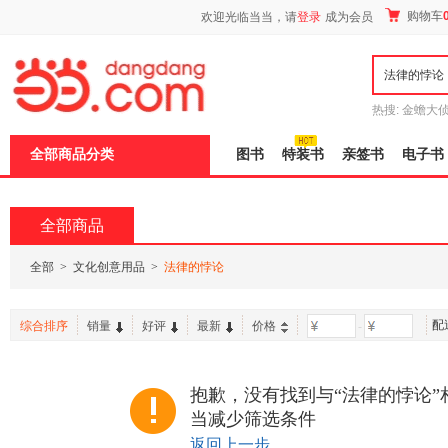
新
购物车
欢迎光临当当，请
登录
成为会员
窗
口
打
开
无
障
热搜:
金蟾大
碍
边带走
耶路
说
全部商品分类
图书
特装书
亲签书
电子书
明
页
面,
按
全部商品
Ctrl
加
波
全部
>
文化创意用品
>
法律的悖论
浪
键
打
配
综合排序
销量
好评
最新
价格
-
开
导
盲
模
抱歉，没有找到与“法律的悖论”
式
当减少筛选条件
返回上一步