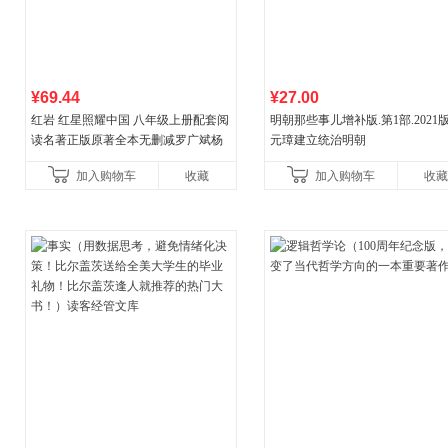
¥69.44
¥27.00
红岩 红星照耀中国 八年级上册配套阅
明朝那些事儿增补版.第1部.2021版
读名著正版原著全本无删减罗广斌杨
元璋建立统治明朝
益言著套装共2册 红色经典阅读书籍
加入购物车
收藏
加入购物车
收藏
初中生课外书中国青