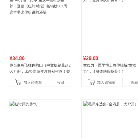
¥34.80
¥29.00
你当像鸟飞往你的山（中文版销量超2
空腹力（医学博士教你锻炼“空腹
00万册，比尔·盖茨年度特别推荐！登
力”，让身体脱胎换骨！）
顶《纽约时报》畅销榜80+周，这本书
加入购物车
收藏
加入购物车
收藏
比你听说的还要