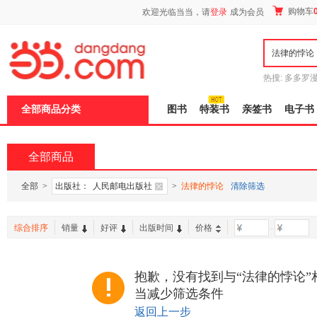
新
购物车
欢迎光临当当，请
登录
成为会员
窗
口
打
开
无
障
热搜:
多多罗
碍
传说
十日终
说
全部商品分类
图书
特装书
亲签书
电子书
明
页
面,
按
全部商品
Ctrl
加
波
全部
>
出版社：
人民邮电出版社
>
法律的悖论
清除筛选
浪
键
打
综合排序
销量
好评
出版时间
价格
-
开
导
盲
模
抱歉，没有找到与“法律的悖论”
式
当减少筛选条件
返回上一步