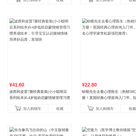
加入购物车
收藏
加入购物车
收藏
¥41.60
¥22.80
波西和皮普7册经典套装(小小聪明豆
蛤蟆先生去看心理医生（热销500
系列绘本)0-4岁低幼启蒙情绪管理习惯
册！英国经典心理咨询入门书，
养成绘本，引导宝宝认识接纳情绪培
心理学家李松蔚强烈推荐）
加入购物车
收藏
加入购物车
收藏
养好品质，发现快