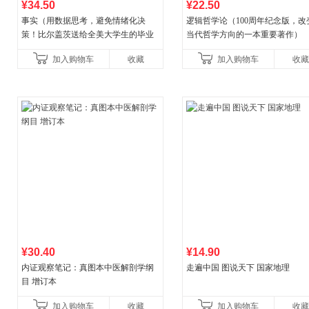
¥34.50
¥22.50
事实（用数据思考，避免情绪化决
逻辑哲学论（100周年纪念版，改
策！比尔盖茨送给全美大学生的毕业
当代哲学方向的一本重要著作）
礼物！比尔盖茨逢人就推荐的热门大
加入购物车
收藏
加入购物车
收藏
书！）读客经管文库
¥30.40
¥14.90
内证观察笔记：真图本中医解剖学纲
走遍中国 图说天下 国家地理
目 增订本
加入购物车
收藏
加入购物车
收藏