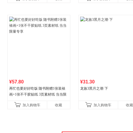
¥57.80
¥31.30
再忙也要好好吃饭 随书附赠1张装裱
龙族3黑月之潮·下
画+1张不干胶贴纸 3页素材纸 当当限
量专享
加入购物车
收藏
加入购物车
收藏