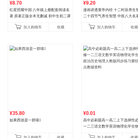
¥8.70
¥9.20
红星照耀中国 八年级上册配套阅读名
漫画讲透黄帝内经 十二时辰养生
著 原著正版全本无删减 初中生初二课
二十四节气养生智慧 中医八大名
外阅读
一养生图解 皇帝内经漫画版原版
加入购物车
收藏
加入购物车
收藏
¥35.80
¥0.01
如果西游是一群喵1
高中必刷题高一高二上下选择性
一二三语文数学英语物理化学生
治历史地理人教版同步练习册狂k
加入购物车
收藏
加入购物车
收藏