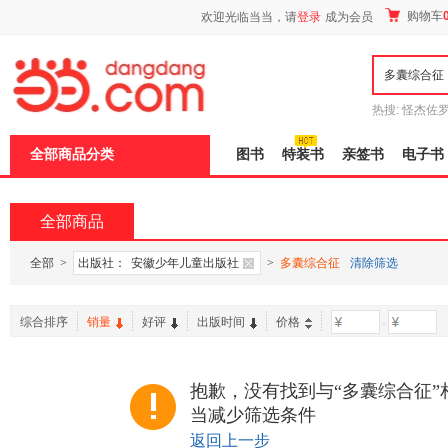
新
购物车
欢迎光临当当，请
登录
成为会员
窗
口
打
开
无
障
热搜:
怪杰佐
碍
谎
吾辈如神
说
全部商品分类
图书
特装书
亲签书
电子书
明
页
面,
按
全部商品
Ctrl
加
波
全部
>
出版社：
安徽少年儿童出版社
>
多囊综合征
清除筛选
浪
键
打
综合排序
销量
好评
出版时间
价格
-
开
导
盲
模
抱歉，没有找到与“多囊综合征”
式
当减少筛选条件
返回上一步