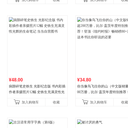
加入购物车
收藏
加入购物车
收藏
养好品质，发现快
¥48.00
¥34.80
病隙碎笔史铁生 光影纪念版 书内彩插
你当像鸟飞往你的山（中文版销量
作者亲摄照片12幅 史铁生充满灵性光
00万册，比尔·盖茨年度特别推荐
辉的生命笔记 当当自营图书
顶《纽约时报》畅销榜80+周，这
加入购物车
收藏
加入购物车
收藏
比你听说的还要