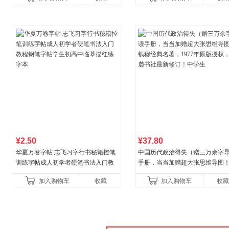
古代寓言安徒生童话学生阅
¥2.50
¥37.80
华夏万卷字帖 志飞习字行书秘籍控笔
中国历代政治得失（赠三万余字
训练字帖成人初学者硬笔书法入门教
手册，当当加赠超大张思维导图
程钢笔字帖学生初高中临摹描红练字
穆经典名著，1977年原版授权，
加入购物车
收藏
加入购物车
收藏
本
书社最新修订！中学生