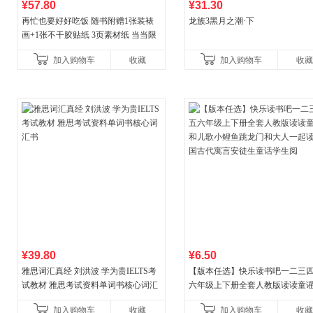
¥57.80
¥31.30
再忙也要好好吃饭 随书附赠1张装裱
龙族3黑月之潮·下
画+1张不干胶贴纸 3页素材纸 当当限
量专享
加入购物车
收藏
加入购物车
收藏
¥39.80
¥6.50
雅思词汇真经 刘洪波 学为贵IELTS考
【版本任选】快乐读书吧一二三
试教材 雅思考试资料单词书核心词汇
六年级上下册全套人教版读读童
书
儿歌小鲤鱼跳龙门和大人一起读
加入购物车
收藏
加入购物车
收藏