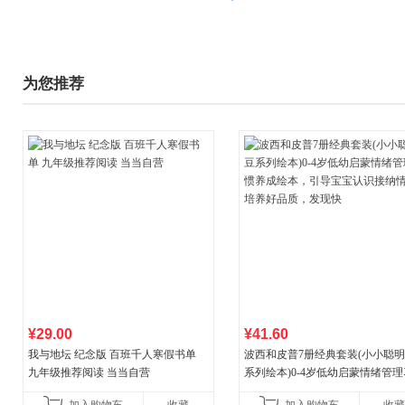
为您推荐
¥29.00
¥41.60
我与地坛 纪念版 百班千人寒假书单
波西和皮普7册经典套装(小小聪
九年级推荐阅读 当当自营
系列绘本)0-4岁低幼启蒙情绪管
养成绘本，引导宝宝认识接纳情