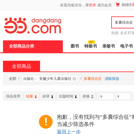
新
购物车
欢迎光临当当，请
登录
成为会员
窗
口
打
开
无
障
热搜:
多多罗
碍
传说
十日终
说
全部商品分类
图书
特装书
亲签书
电子书
明
页
面,
按
全部商品
Ctrl
加
波
全部
>
出版社：
安徽少年儿童出版社
>
多囊综合征
清除筛选
浪
键
打
综合排序
销量
好评
出版时间
价格
-
开
导
盲
模
抱歉，没有找到与“多囊综合征”
式
当减少筛选条件
返回上一步