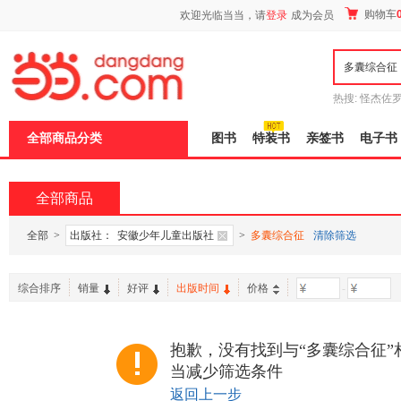
新
购物车
欢迎光临当当，请
登录
成为会员
窗
口
打
开
无
障
热搜:
怪杰佐
碍
谎
吾辈如神
说
全部商品分类
图书
特装书
亲签书
电子书
明
页
面,
按
全部商品
Ctrl
加
波
全部
>
出版社：
安徽少年儿童出版社
>
多囊综合征
清除筛选
浪
键
打
综合排序
销量
好评
出版时间
价格
-
开
导
盲
模
抱歉，没有找到与“多囊综合征”
式
当减少筛选条件
返回上一步