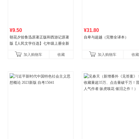
¥9.50
¥31.80
朝花夕拾鲁迅原著正版和西游记原著
自卑与超越（完整全译本）
版【人民文学任选】七年级上册全新
升级新增思维导图必读正版课外书初
加入购物车
收藏
加入购物车
收藏
中名著语文书目初一课外阅