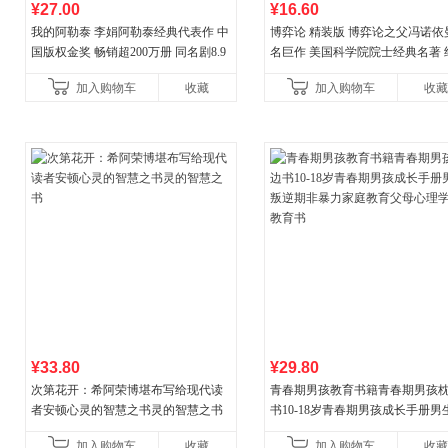
¥27.00
¥16.60
我的阿勒泰 李娟阿勒泰经典代表作 中
博弈论 精装版 博弈论之父冯诺依
国版权金奖 畅销超200万册 同名剧8.9
名巨作 美国科学院院士经典名著 
分爆款 北疆大地的旷野之梦 当当自营
理论经济学博弈论的诡计策略书
加入购物车
收藏
加入购物车
收藏
¥33.80
¥29.80
次第花开：希阿荣博堪布写给现代读
青春期男孩教育书籍青春期男孩
者安顿心灵的智慧之书灵的智慧之书
书10-18岁青春期男孩成长手册男
逆期非暴力家庭教育父母心理学
加入购物车
收藏
加入购物车
收藏