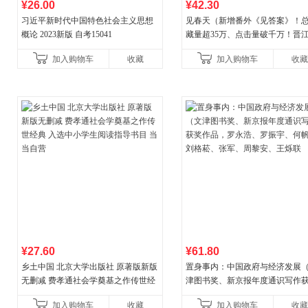
¥26.00
¥42.30
习近平新时代中国特色社会主义思想
见春天（新增番外《见答案》！
概论 2023新版 自考15041
藏量超35万、点击量破千万！晋
气作者 纵虎嗅花 催泪之作！）
加入购物车
收藏
加入购物车
收藏
¥27.60
¥61.80
乡土中国 北京大学出版社 原著版新版
置身事内：中国政府与经济发展
无删减 费孝通社会学奠基之作传世经
津图书奖、新京报年度通识写作
典 入选中小学生阅读指导书目 当当自
作品，罗永浩、罗振宇、何帆、
加入购物车
收藏
加入购物车
收藏