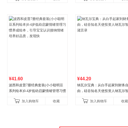
营
菘、张军、周黎安、王烁联
¥41.60
¥44.20
波西和皮普7册经典套装(小小聪明豆
纳瓦尔宝典：从白手起家到财务
系列绘本)0-4岁低幼启蒙情绪管理习惯
由，硅谷知名天使投资人纳瓦尔
养成绘本，引导宝宝认识接纳情绪培
箴言录
加入购物车
收藏
加入购物车
收藏
养好品质，发现快