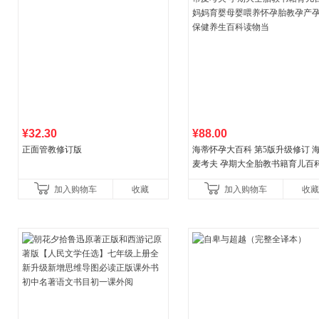
¥32.30
¥88.00
正面管教修订版
海蒂怀孕大百科 第5版升级修订 
麦考夫 孕期大全胎教书籍育儿百科
妈育婴母婴喂养怀孕胎教孕产孕
加入购物车
收藏
加入购物车
收藏
健养生百科读物当