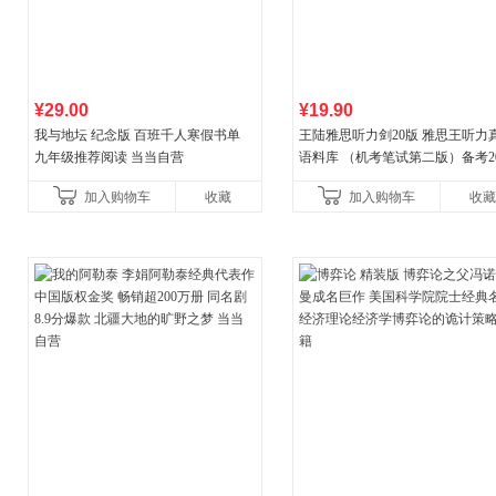
¥29.00
¥19.90
我与地坛 纪念版 百班千人寒假书单
王陆雅思听力剑20版 雅思王听力
九年级推荐阅读 当当自营
语料库 （机考笔试第二版）备考20
年新版领跑雅思听力IELTS听力
加入购物车
收藏
加入购物车
收藏
新增在