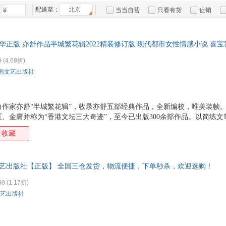
箱包皮
配送至：
北京
当当自营
只看有货
促销
手表饰
特卖
预售
入驻商家
运动户
华正版 亦舒作品半城繁花辑2022精装修订版 现代都市女性情感小说 喜
汽车用
货，85%城市次日达，团购优惠咨询在线客服！
食品
0
(4.68折)
手机通
南文艺出版社
数码影
电脑办
大家电
作家亦舒“半城繁花辑”，收录亦舒五部经典作品，全新编校，唯美装帧。
、金庸并称为“香港文坛三大奇迹”，至今已出版300余部作品。以简练
家用电
与价值观，影响了半个世纪以来的城市女性。 《独身女人》：一个没落的
收藏
是保持高质量的单身？ 《我爱，我不爱》：亦舒难得的科幻之作，天才女
来看不到的真心。 《黑、白、许多灰》：亦舒剖析人性经典之作，生命的
》：一个带有悬疑色彩的伤感故事，原来每个人都可以受到引诱，每个人都
文艺出版社【正版】 全国三仓发货，物流便捷，下单秒杀，欢迎选购！
人和五个男人的故事，无法摆脱的宿命与真实，出淤
00
(1.17折)
艺出版社