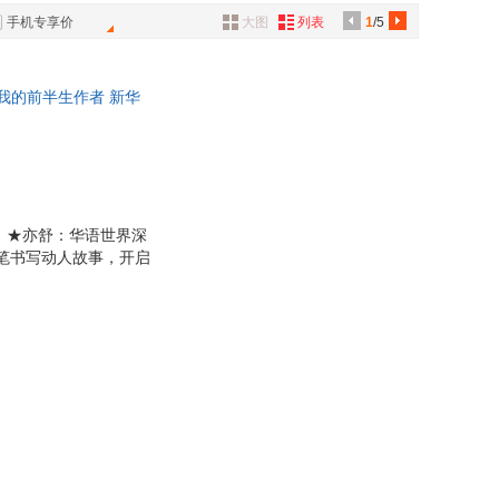
具
手机专享价
大图
列表
1
/5
品
外
宝我的前半生作者 新华
品
讯
音
公
 ★亦舒：华语世界深
文笔书写动人故事，开启
器
单身贵族的故事。是将
主借由进入一个弱智女
一切不是非黑即白。
有可能变质。 《我们