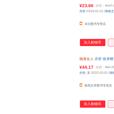
¥23.66
定价：
¥127.
亦舒
/2018-01-01
/
湖南文
卓尔图书专营店
加入购物车
独身女人
亦舒 收录
¥44.17
定价：
¥82.7
亦舒
, 著
/2022-03-01
/
湖
新阅文库图书专营店
加入购物车