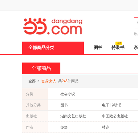
新
窗
口
打
开
无
障
热
碍
说
全部商品分类
图书
特装书
亲
明
页
面,
按
全部商品
Ctrl
加
波
全部
>
独身女人
共
245
件商品
浪
键
分类
社会小说
打
开
其他分类
图书
电子书/听书
导
盲
出版社
湖南文艺出版社
中国致公出版社
模
式
中国戏剧出版社
上海三联书店
作者
亦舒
林夕