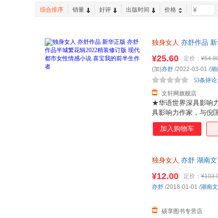
综合排序
销量
好评
出版时间
价格
-
独身女人
亦舒作品 新
书店正版，多仓就近发
¥25.60
定价：
¥54.8
(加)
亦舒
/2022-03-01
/
湖
53条评论
文轩网旗舰店
★华语世界深具影响力
具影响力作家，与倪匡
现代女性独立爱情观
加入购物车
就低质量的婚姻，还
童的身体，看到了原
《爱情只是古老传说
独身女人
亦舒 湖南
不是天使》：一个女
¥12.00
定价：
¥103.
亦舒
/2018-01-01
/
湖南文
硕享图书专营店