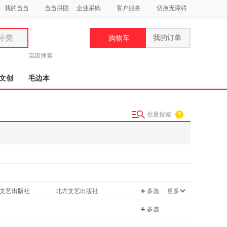
我的当当
当当拼团
企业采购
客户服务
切换无障碍
分类
我的订单
购物车
类
高级搜索
文创
毛边本
批量搜索
妆
品
饰
鞋
用
文艺出版社
北方文艺出版社
多选
更多
饰
多选