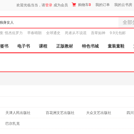
购物车
0
我的订单
我的云书房
欢迎光临当当，请
登录
成为会员
全部
全部分
搜:
怪杰佐罗力
早春晴朗
全球通史
死者从不说谎
吾辈如神
9.9元包邮
尾品汇
图书
签书
电子书
课程
正版教材
特色书城
童装童鞋
电子书
音像
影视
时尚美
母婴用
玩具
孕婴服
童装童
家居日
天津人民出版社
百花洲文艺出版社
大众文艺出版社
四川
家具装
海峡文艺出版社
巴尔扎克
服装
鞋