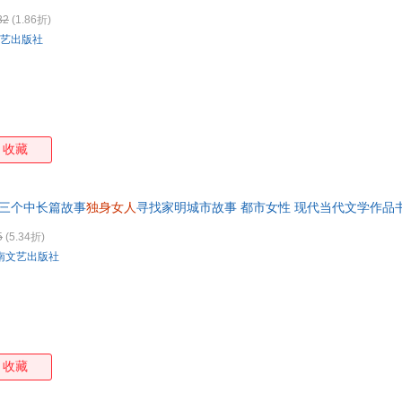
32
(1.86折)
艺出版社
收藏
瞭三个中长篇故事
独身女人
寻找家明城市故事 都市女性 现代当代文学作品
5
(5.34折)
南文艺出版社
收藏