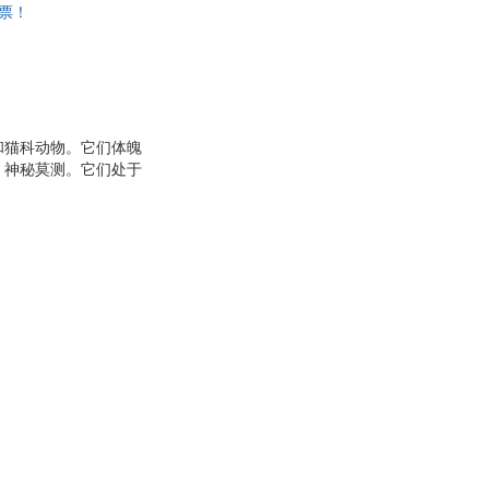
发票！
和猫科动物。它们体魄
，神秘莫测。它们处于
继《狼图腾》、《藏
一个有机整体，在一个
之灵”的命运跌宕。作
巧，悲天悯人的情怀，