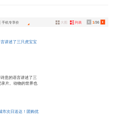
环境出版社
武汉出版社
具
江美术出版社
福建少年儿童出版社
品
文艺出版社
湖北科学技术出版社
外
手机专享价
大图
列表
1
/36
品
出版社
辽宁科学技术出版社
讯
语言讲述了三只虎宝宝
音
有着人类世界的悲喜，
种子（蒲公英童书馆出
公
器
用诗意的语言讲述了三
纪录片。动物的世界也
识链接小版块，介绍了
者十余年遍访国内外虎
的动物知识。 ☆著名
☆随书附赠限量版签名
%城市次日送达！团购优