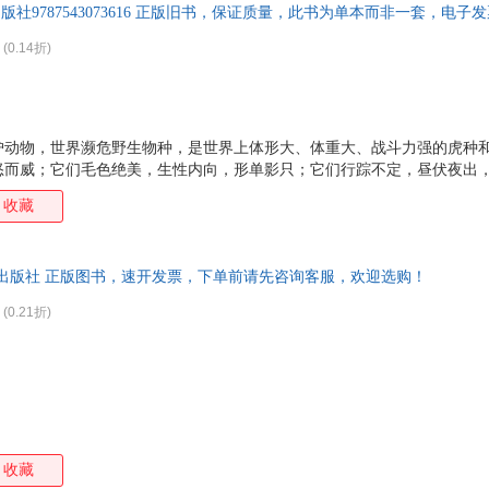
版社9787543073616 正版旧书，保证质量，此书为单本而非一套，电子
(0.14折)
护动物，世界濒危野生物种，是世界上体形大、体重大、战斗力强的虎种
怒而威；它们毛色绝美，生性内向，形单影只；它们行踪不定，昼伏夜出
丛林之王。 本书是世界第一部正面描写东北虎的长篇小说，也是中国当代
收藏
动物小说巅峰力作。与前二者不同的是，本书将人类社会、动物社会作为
然变迁与社会变革的视觉，抒写东北虎作为“丛林之王”与人类作为“万物
的俗套，回归长篇小说讲述故事的本位，其丰富的想象力，高超的叙事技
武汉出版社 正版图书，速开发票，下单前请先咨询客服，欢迎选购！
议的文学魅力，给读者以无与伦比的阅读快感和精神享
(0.21折)
收藏