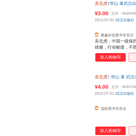
东北虎
1华山 著武汉出
¥3.00
定价：
¥220.50
2013-07-01
/
武汉出版社
聚赢科技图书专营店
东北虎，中国一级保
雄健，行动敏捷，不
食物链的顶端，贵为
加入购物车
獒》系列之后又一部
大的自然环境中，从自
者力图脱离主题先行
东北虎
1 华山 著 
使本书充满了不可思
¥4.00
定价：
¥197.76
2013-07-01
/
武汉出版社
温昕图书专营店
加入购物车