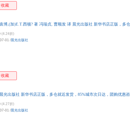
收藏
袁博,(加)E.T.西顿? 著 冯瑞贞, 曹顺发 译 晨光出版社 新华书店正版，
询在线客服！
0
(4.24折)
07-01
/
晨光出版社
收藏
 晨光出版社 新华书店正版，多仓就近发货，85%城市次日达，团购优惠
0
(4.27折)
07-01
/
晨光出版社