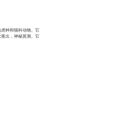
的虎种和猫科动物。它
伏夜出，神秘莫测。它
国当代继《狼图腾》、
作为一个有机整体，在
万物之灵”的命运跌
叙事技巧，悲天悯人的