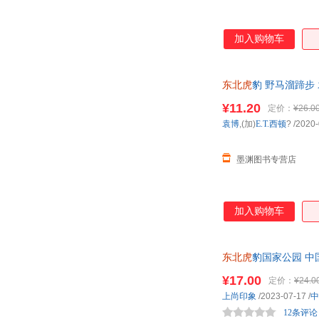
加入购物车
东北虎
豹 野马溜蹄步 
优惠咨询在线客服！
¥11.20
定价：
¥26.0
袁博
,(加)
E.T.西顿
?
/2020-
墨渊图书专营店
加入购物车
东北虎
豹国家公园 
¥17.00
定价：
¥24.0
上尚印象
/2023-07-17
/
中
12条评论