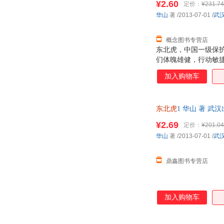
¥2.60
定价：
¥231.74
华山
著
/2013-07-01
/
武
概念图书专营店
东北虎，中国一级保
们体魄雄健，行动敏
们处于食物链的顶端
加入购物车
《藏獒》系列之后又
一个大的自然环境中，
宕。作者力图脱离主
东北虎
1 华山 著 
情怀，使本书充满了
¥2.69
定价：
¥201.04
华山
著
/2013-07-01
/
武
鼎鑫图书专营店
加入购物车