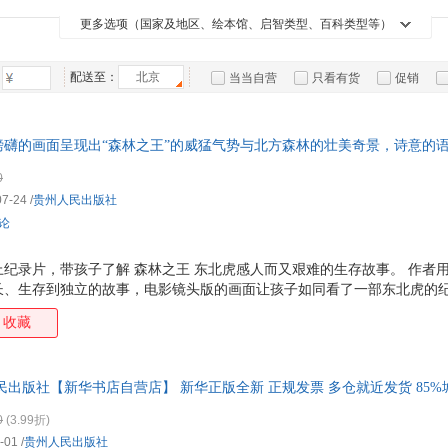
长江少年儿童出版社
晨光出版社
北京科学技术出版社
中国
箱包皮
更多选项（国家及地区、绘本馆、启智类型、百科类型等）
新蕾出版社
语文出版社
上海古籍出版社
黑龙
手表饰
中国铁道出版社
天津人民出版社
江苏美术出版社
时代
运动户
配送至：
北京
当当自营
只看有货
促销
中国民族摄影艺术出版社
中国摄影出版社
中国文史出版社
汽车用
西安
特卖
预售
入驻商家
食品
科学普及出版社
手机通
磅礴的画面呈现出“森林之王”的威猛气势与北方森林的壮美奇景，诗意的
数码影
（当当自营图书）讲述东北虎一家感人而又艰难的生存故事。动物的世界也
0
次的艰难求生中延续下去。在孩子心中播下保护野生动物爱护生态环境的
电脑办
07-24
/
贵州人民出版社
大家电
评论
家用电
纪录片，带孩子了解 森林之王 东北虎感人而又艰难的生存故事。 作者
长、生存到独立的故事，电影镜头版的画面让孩子如同看了一部东北虎的
，生命的意义会在每一次的艰难求生中延续下去。 ☆书后附形式多样的知
收藏
生活习性、伴生动植物等科普知识，帮助孩子打开视野、增长见识。 ☆作
实地考察创作出的动人故事，动物保护领域专家审订，为孩子呈现严谨科学
大气磅礴的画面呈现出 森林之王 的威猛气势与北方森林的壮美奇景。 
民出版社【新华书店自营店】 新华正版全新 正规发票 多仓就近发货 85
纪念盖章及《动物保护倡议书
0
(3.99折)
-01
/
贵州人民出版社