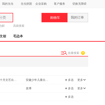
我的当当
当当拼团
企业采购
客户服务
切换无障碍
分类
我的订单
购物车
类
元包邮
高级搜索
文创
毛边本
批量搜索
妆
品
饰
北京十月文艺出版社
安徽少年儿童出版社
多选
更多
鞋
用
出版社
重庆出版社
袁博
多选
更多
饰
人民出版社
广东旅游出版社
丛
九儿
多选
人民出版社
中南大学出版社
摩
黄乘明