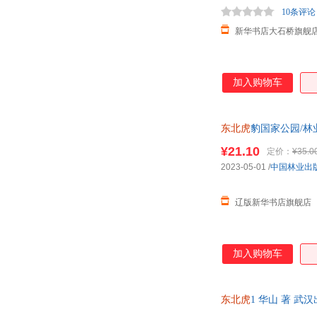
10条评论
新华书店大石桥旗舰
加入购物车
东北虎
豹国家公园/
仓发货 正规发票
¥21.10
定价：
¥35.0
2023-05-01
/
中国林业出
辽版新华书店旗舰店
加入购物车
东北虎
1 华山 著 