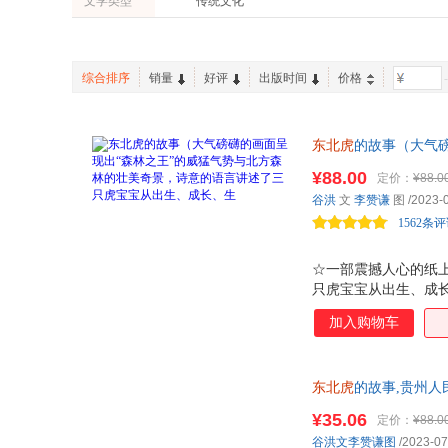
文学类型
传统文化
上海音乐出版社
浙江摄影出版社
保冬妮
现代出版社
广西师范大学出版社
中国标准出版社
中国少年儿童出版社
综合排序
销量
好评
出版时间
价格
-
江苏凤凰少年儿童出版社
西苑出版社
南京大学出版社
光明日报出版社
东北虎
的故事（大气
从出生、成长、生 
¥88.00
定价：
¥88.0
生命的意义会在每一
谷洪
文
李赞谦
图
/2023-
品）
1562条
☆一部震撼人心的纸上
只虎宝宝从出生、成
有着人类世界的悲喜
加入购物车
东北虎的生存现状、
研究专家，深入东北
画家李赞谦精心绘制，
东北虎
的故事,贵州人
复制画、全球老虎日
惠咨询：13284178503
¥35.06
定价：
¥88.0
谷洪文李赞谦图
/2023-07