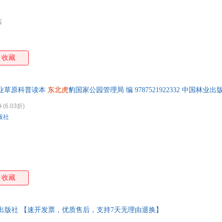
店
收藏
林业草原科普读本
东北虎
豹国家公园管理局 编 9787521922332 中国林业
0
(6.03折)
版社
收藏
武汉出版社 【速开发票，优质售后，支持7天无理由退换】