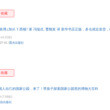
收藏
袁博,(加)E.T.西顿? 著 冯瑞贞, 曹顺发 译 新华书店正版，多仓就近发货
0
(4.31折)
07-01
/
晨光出版社
收藏
中国人自己的国家公园，来了！带孩子探索国家公园里的博物大百科
0
(7.09折)
信出版社