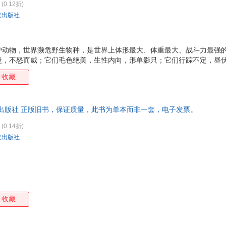
(0.12折)
汉出版社
护动物，世界濒危野生物种，是世界上体形最大、体重最大、战斗力最强
捷，不怒而威；它们毛色绝美，生性内向，形单影只；它们行踪不定，昼
，贵为丛林之王。 本书是世界第一部正面描写东北虎的长篇小说，也是中
收藏
一部动物小说巅峰力作。与前二者不同的是，本书将人类社会、动物社会
从自然变迁与社会变革的视觉，抒写东北虎作为“丛林之王”与人类作为“
题先行的俗套，回归长篇小说讲述故事的本位，其丰富的想象力，高超的
武汉出版社 正版旧书，保证质量，此书为单本而非一套，电子发票。
不可思议的文学魅力，给读者以无与伦比的阅读快感和
(0.14折)
汉出版社
收藏