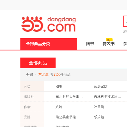
新
窗
口
打
开
无
障
热
碍
说
全部商品分类
图书
特装书
亲
明
页
面,
按
全部商品
Ctrl
加
波
全部
>
东北虎
共
2155
件商品
浪
键
分类
图书
家居家纺
打
开
出版社
东北财经大学出版社
吉林科学技术出版社
导
盲
少年儿童出版社
江苏科学技术出版社
作者
八路
叶圣陶
模
式
中国林业出版社
中信出版社
李虎
钱谦益
品牌
蒲公英童书馆
乐乐趣
天津人民美术出版社
春风文艺出版社
黑鹤
陈虎