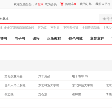
购物车
0
我的订单
我的云书房
欢迎光临当当，请
登录
成为会员
全部
全部分
搜:
多多罗漫画西游记系列
何为道
南明史
不完美传说
十日终焉新生
9.9
尾品汇
图书
签书
电子书
课程
正版教材
特色书城
童装童鞋
电子书
音像
影视
时尚美
母婴用
玩具
文化创意用品
汽车用品
电子书/听书
孕婴服
贵州人民出版社
东北林业大学出版社
东北师范大学出版社
童装童
北京出版社
二十一世纪出版社
中国地图出版社
家居日
科学
张志强
沈石溪
崔钟雷
李硕
家具装
中国中福会出版社
上海文化出版社
东北大学出版社
吉林
杜甫
张秋生
佚名
孙彦
服装
华东师范大学出版社
知识产权出版社
长城出版社
浙江
泰戈尔
格日勒其木格·黑鹤
洋洋兔
徐志
鞋