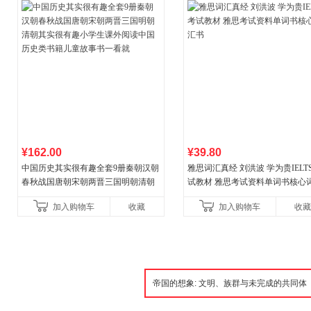
¥162.00
¥39.80
中国历史其实很有趣全套9册秦朝汉朝
雅思词汇真经 刘洪波 学为贵IELT
春秋战国唐朝宋朝两晋三国明朝清朝
试教材 雅思考试资料单词书核心
其实很有趣小学生课外阅读中国历史
书
加入购物车
收藏
加入购物车
收藏
类书籍儿童故事书一看就