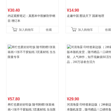
¥30.40
¥14.90
内证观察笔记：真图本中医解剖学纲
走遍中国 图说天下 国家地理
目 增订本
加入购物车
收藏
加入购物车
收藏
¥57.80
¥29.90
再忙也要好好吃饭 随书附赠1张装裱
河清海晏 印特签刷边版（ 2种刷
画+1张不干胶贴纸 3页素材纸 当当限
本随机发货，随书赠品！口碑炸