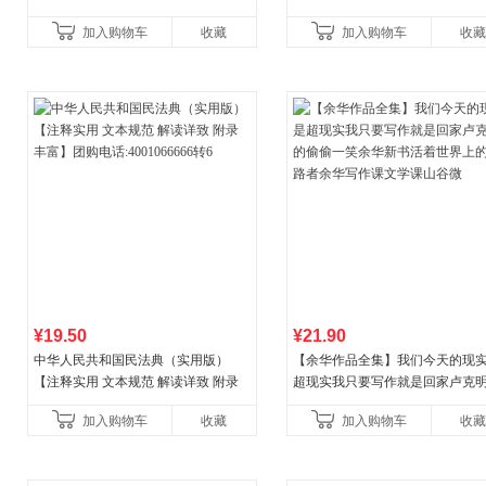
量专享
人气神作，知乎现象级BE言情作
加入购物车
收藏
加入购物车
收藏
200万读者含泪力
¥19.50
¥21.90
中华人民共和国民法典（实用版）
【余华作品全集】我们今天的现
【注释实用 文本规范 解读详致 附录
超现实我只要写作就是回家卢克
丰富】团购电话:4001066666转6
偷偷一笑余华新书活着世界上的
加入购物车
收藏
加入购物车
收藏
者余华写作课文学课山谷微