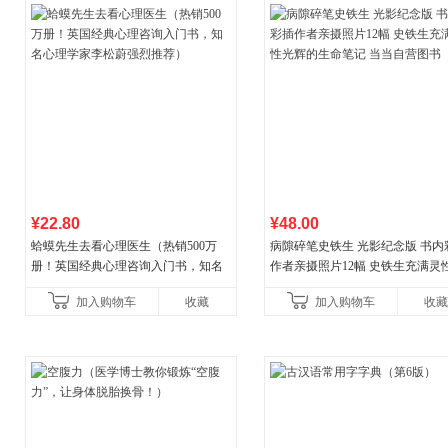
¥22.80
¥48.00
蛤蟆先生去看心理医生（热销500万
病隙碎笔史铁生 光影纪念版 书内
册！英国经典心理咨询入门书，知名
作者亲摄照片12幅 史铁生充满灵
心理学家李松蔚强烈推荐）
辉的生命笔记 当当自营图书
加入购物车
收藏
加入购物车
收藏