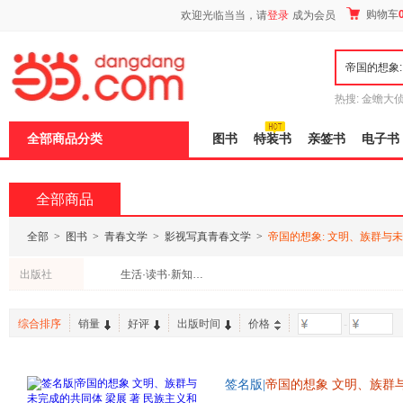
新
购物车
欢迎光临当当，请
登录
成为会员
窗
口
打
开
无
障
热搜:
金蟾大
碍
边带走
耶路
说
全部商品分类
图书
特装书
亲签书
电子书
明
页
面,
按
全部商品
Ctrl
加
波
全部
>
图书
>
青春文学
>
影视写真青春文学
>
帝国的想象: 文明、族群与
浪
键
出版社
生活·读书·新知三联书店
打
开
导
综合排序
销量
好评
出版时间
价格
-
盲
模
式
签名版|
帝国的想象
文明、族群
论 文化
:
中国与世界新论系列丛书