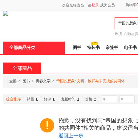
新
购物车
欢迎光临当当，请
登录
成为会员
窗
口
打
开
无
障
热搜:
白狼星
碍
师3
重建秦
说
全部商品分类
图书
特装书
亲签书
电子书
明
页
面,
按
全部商品
Ctrl
加
波
全部
>
图书
>
青春文学
>
帝国的想象: 文明、族群与未完成的共同体
浪
键
打
综合排序
销量
好评
出版时间
价格
-
开
导
盲
模
抱歉，没有找到与“帝国的想象:
式
的共同体”相关的商品，建议适
返回上一步