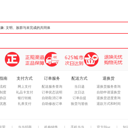
箱包皮
手表饰
运动户
汽车用
食品
手机通
数码影
电脑办
大家电
家用电
指南
支付方式
订单服务
配送方式
退换货
流程
网上支付
配送服务查询
当日递
退换货服务查询
制度
礼品卡支付
订单状态说明
次日达
自助申请退换货
协议
银行转账
自助取消订单
订单自提
退换货进度查询
优惠
礼券支付
自助修改订单
验货与签收
退款方式和时间
联盟
|
当当招商
|
机构销售
|
手机当当
|
官方Blog
|
知