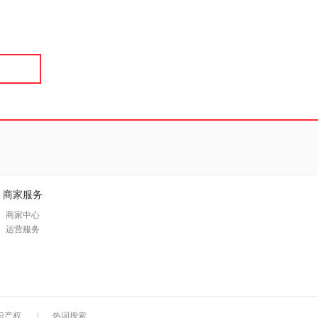
具
品
外
品
讯
音
公
器
商家服务
商家中心
运营服务
识产权
|
热词搜索