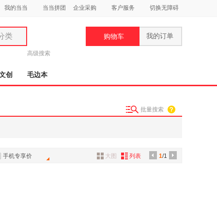
我的当当
当当拼团
企业采购
客户服务
切换无障碍
分类
我的订单
购物车
类
高级搜索
文创
毛边本
批量搜索
妆
品
饰
手机专享价
大图
列表
1
/1
鞋
用
饰