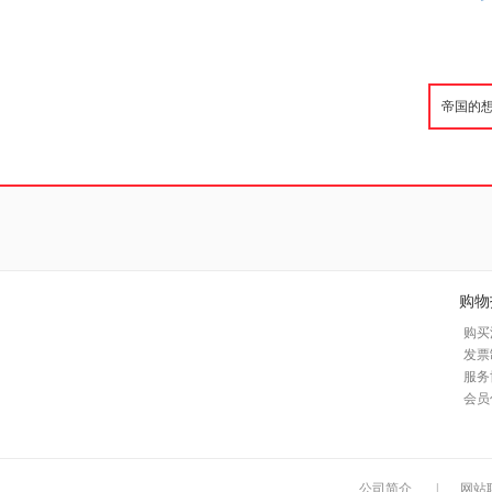
购物
购买
发票
服务
会员
公司简介
|
网站