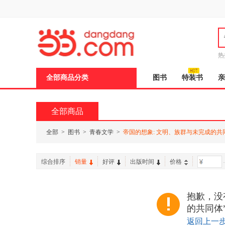
新
窗
口
打
开
无
障
热
碍
说
全部商品分类
图书
特装书
亲
明
页
面,
按
全部商品
Ctrl
加
波
全部
>
图书
>
青春文学
>
帝国的想象: 文明、族群与未完成的共
浪
键
打
综合排序
销量
好评
出版时间
价格
-
开
导
盲
模
抱歉，没
式
的共同体
返回上一