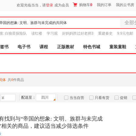
购物车
0
我的订单
我的云书房
欢迎光临当当，请
登录
成为会员
全部
全部分
搜:
白狼星探险队
读红楼
学习观
好妈妈胜过好老师3
重建秦史
9.9元包邮
尾品汇
图书
签书
电子书
课程
正版教材
特色书城
童装童鞋
电子书
音像
影视
时尚美
同体
共
0
件商品
母婴用
玩具
配送至：
四川
孕婴服
当当自营
只看有货
促销
童装童
特卖
预售
入驻商家
家居日
有找到与“帝国的想象: 文明、族群与未完成
家具装
”相关的商品，建议适当减少筛选条件
服装
步
鞋