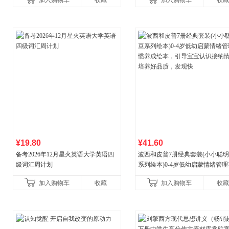
加入购物车
收藏
加入购物车
收藏
¥19.80
¥41.60
备考2026年12月星火英语大学英语四
波西和皮普7册经典套装(小小聪
级词汇周计划
系列绘本)0-4岁低幼启蒙情绪管
养成绘本，引导宝宝认识接纳情
加入购物车
收藏
加入购物车
收藏
养好品质，发现快