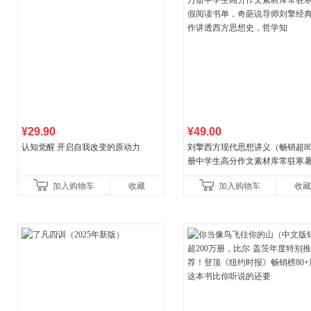
¥29.90
¥49.00
认知觉醒 开启自我改变的原动力
刘擎西方现代思想讲义（畅销超8
册中学生高分作文素材库常驻寒
阅读书单，奇葩说导师刘擎经典
加入购物车
收藏
加入购物车
收藏
讲透西方思想史，哲学知