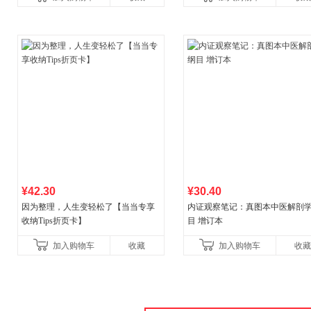
书！）读客经管文库
¥42.30
¥30.40
因为整理，人生变轻松了【当当专享
内证观察笔记：真图本中医解剖
收纳Tips折页卡】
目 增订本
加入购物车
收藏
加入购物车
收藏