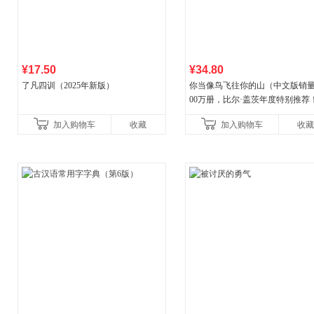
¥17.50
¥34.80
了凡四训（2025年新版）
你当像鸟飞往你的山（中文版销量
00万册，比尔·盖茨年度特别推荐
顶《纽约时报》畅销榜80+周，这
加入购物车
收藏
加入购物车
收藏
比你听说的还要