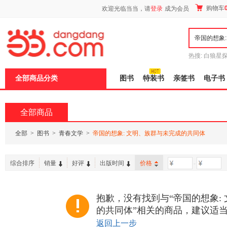
新
购物车
欢迎光临当当，请
登录
成为会员
窗
口
打
开
无
障
热搜:
白狼星
碍
师3
重建秦
说
全部商品分类
图书
特装书
亲签书
电子书
明
页
面,
按
全部商品
Ctrl
加
波
全部
>
图书
>
青春文学
>
帝国的想象: 文明、族群与未完成的共同体
浪
键
打
综合排序
销量
好评
出版时间
价格
-
开
导
盲
模
抱歉，没有找到与“帝国的想象:
式
的共同体”相关的商品，建议适
返回上一步