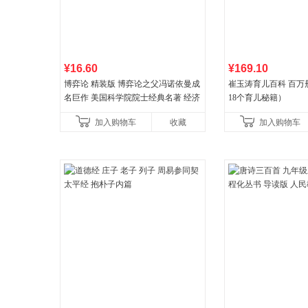
¥16.60
¥169.10
博弈论 精装版 博弈论之父冯诺依曼成
崔玉涛育儿百科 百万
名巨作 美国科学院院士经典名著 经济
18个育儿秘籍）
理论经济学博弈论的诡计策略书籍
加入购物车
收藏
加入购物车