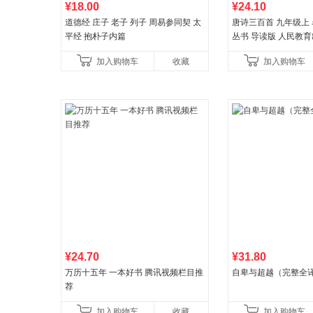
¥18.00
¥24.10
道德经 庄子 老子 列子 周易参同契 太
唐诗三百首 九年级上
平经 抱朴子内篇
丛书 导读版 人民教
加入购物车
收藏
加入购物车
¥24.70
¥31.80
万历十五年 一本好书 腾讯视频栏目推
自卑与超越（完整全
荐
加入购物车
收藏
加入购物车