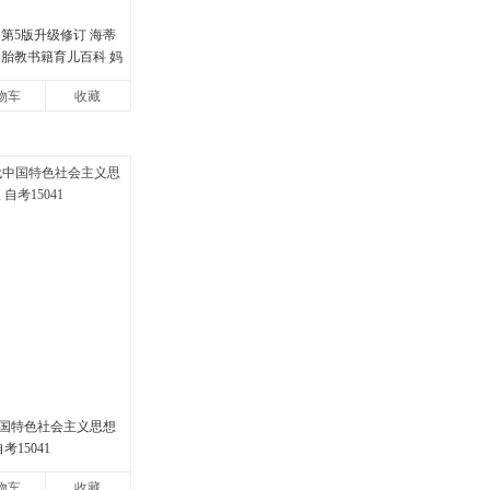
第5版升级修订 海蒂
全胎教书籍育儿百科 妈
怀孕胎教孕产孕期保
物车
收藏
当
国特色社会主义思想
考15041
物车
收藏