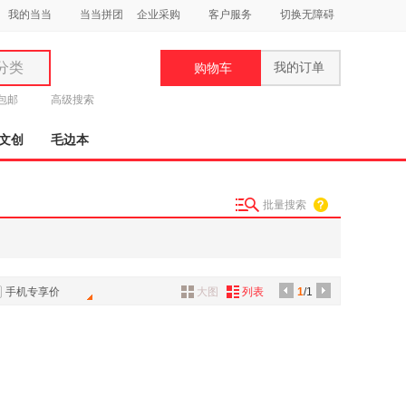
我的当当
当当拼团
企业采购
客户服务
切换无障碍
分类
我的订单
购物车
类
元包邮
高级搜索
文创
毛边本
批量搜索
妆
品
饰
手机专享价
大图
列表
1
/1
鞋
用
饰