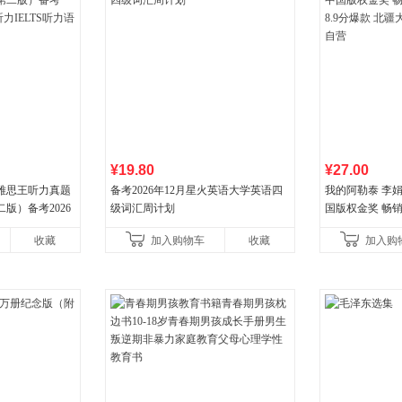
¥19.80
¥27.00
 雅思王听力真题
备考2026年12月星火英语大学英语四
我的阿勒泰 李
版）备考2026
级词汇周计划
国版权金奖 畅销超
LTS听力语料库
分爆款 北疆大
收藏
加入购物车
收藏
加入购