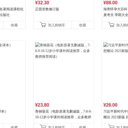
¥32.30
¥88.00
 名著阅读课程化
正面管教修订版
海蒂怀孕大百科 
育出版社
麦考夫 孕期大
妈育婴母婴喂养
收藏
加入购物车
收藏
加入购
健养生百科读物
¥23.80
¥26.00
译本）
青铜葵花（电影原著无删减版，7-8-9-
习近平新时代中
10-12岁小学课外阅读推荐，众多教师
概论 2023新版 自
推荐阅读）
收藏
加入购物车
收藏
加入购