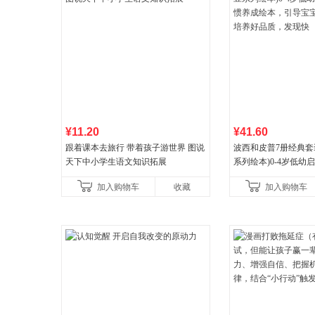
¥11.20
¥41.60
跟着课本去旅行 带着孩子游世界 图说
波西和皮普7册经典套
天下中小学生语文知识拓展
系列绘本)0-4岁低幼
养成绘本，引导宝宝
加入购物车
收藏
加入购物车
养好品质，发现快