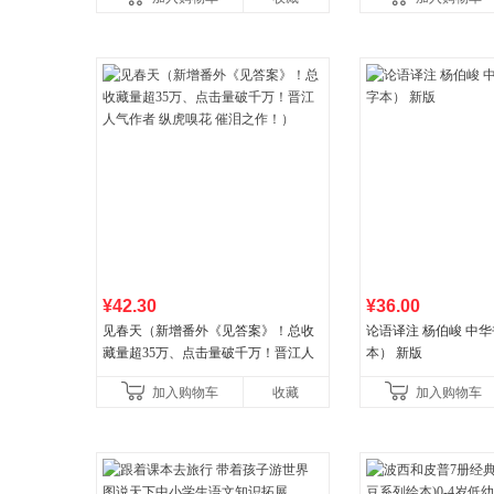
¥42.30
¥36.00
见春天（新增番外《见答案》！总收
论语译注 杨伯峻 中
藏量超35万、点击量破千万！晋江人
本） 新版
气作者 纵虎嗅花 催泪之作！）
加入购物车
收藏
加入购物车