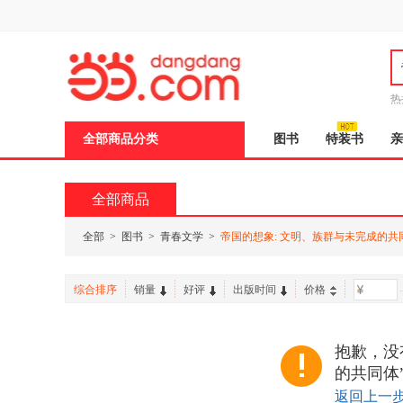
新
窗
口
打
开
无
障
热
碍
说
全部商品分类
图书
特装书
亲
明
页
面,
按
全部商品
Ctrl
加
波
全部
>
图书
>
青春文学
>
帝国的想象: 文明、族群与未完成的共
浪
键
打
综合排序
销量
好评
出版时间
价格
-
开
导
盲
模
抱歉，没
式
的共同体
返回上一