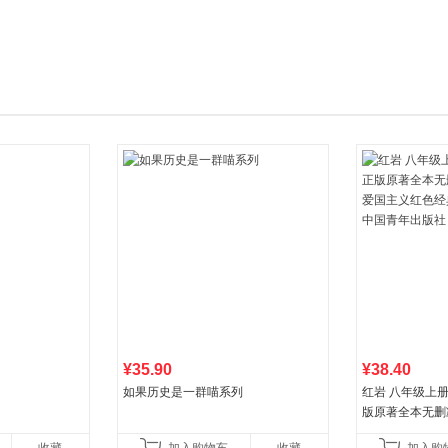
箱包皮
手表饰
运动户
汽车用
食品
手机通
数码影
电脑办
大家电
家用电
¥35.90
¥38.40
如果历史是一群喵系列
红岩 八年级上
版原著全本无删
国主义红色经典