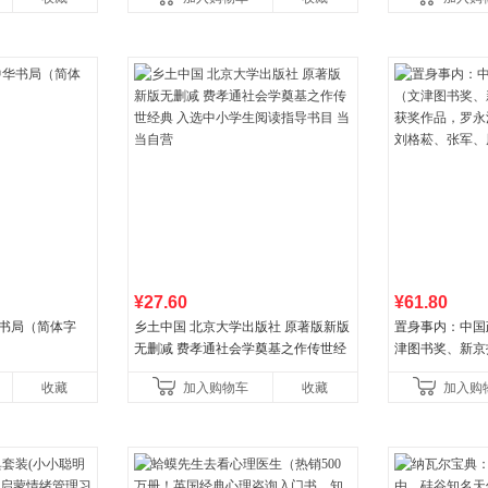
¥27.60
¥61.80
华书局（简体字
乡土中国 北京大学出版社 原著版新版
置身事内：中国
无删减 费孝通社会学奠基之作传世经
津图书奖、新京
典 入选中小学生阅读指导书目 当当自
作品，罗永浩、
收藏
加入购物车
收藏
加入购
营
菘、张军、周黎