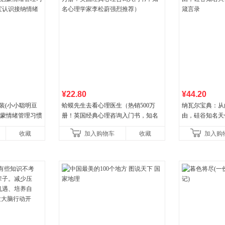
¥22.80
¥44.20
装(小小聪明豆
蛤蟆先生去看心理医生（热销500万
纳瓦尔宝典：从
启蒙情绪管理习惯
册！英国经典心理咨询入门书，知名
由，硅谷知名天
认识接纳情绪培
心理学家李松蔚强烈推荐）
箴言录
收藏
加入购物车
收藏
加入购