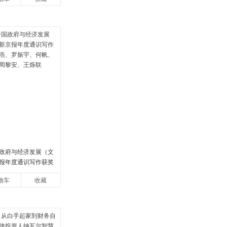
政府与经济发展（文
报年度通识写作获奖
罗振宇、何帆、刘格
物车
收藏
安、王烁联