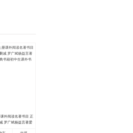
具
品
外
品
讯
音
公
器
册课外阅读名著书目 正
减 罗广斌杨益言著爱
书籍初中生课外书中