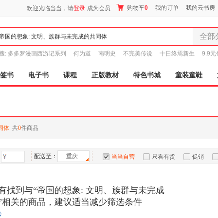
购物车
0
我的订单
我的云书房
欢迎光临当当，请
登录
成为会员
全部
全部分
搜:
多多罗漫画西游记系列
何为道
南明史
不完美传说
十日终焉新生
9.9
尾品汇
图书
签书
电子书
课程
正版教材
特色书城
童装童鞋
电子书
音像
影视
时尚美
同体
共
0
件商品
母婴用
玩具
配送至：
重庆
孕婴服
当当自营
只看有货
促销
童装童
特卖
预售
入驻商家
家居日
有找到与“帝国的想象: 文明、族群与未完成
家具装
”相关的商品，建议适当减少筛选条件
服装
步
鞋