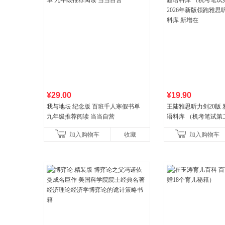
¥29.00
¥19.90
我与地坛 纪念版 百班千人寒假书单
王陆雅思听力剑20版
九年级推荐阅读 当当自营
语料库 （机考笔试第二
年新版领跑雅思听力IE
加入购物车
收藏
加入购物车
新增在