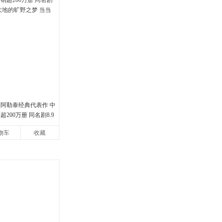
娟阿勒泰经典代表作 中
200万册 同名剧8.9
地的旷野之梦 当当自营
物车
收藏