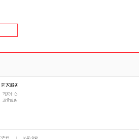
具
品
外
品
讯
音
公
器
商家服务
商家中心
运营服务
识产权
|
热词搜索