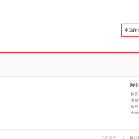
购物
购买
发票
服务
会员
公司简介
|
网站