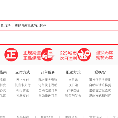
箱包皮
手表饰
运动户
汽车用
食品
手机通
数码影
电脑办
大家电
家用电
指南
支付方式
订单服务
配送方式
退换货
流程
网上支付
配送服务查询
当日递
退换货服务查询
制度
礼品卡支付
订单状态说明
次日达
自助申请退换货
协议
银行转账
自助取消订单
订单自提
退换货进度查询
优惠
礼券支付
自助修改订单
验货与签收
退款方式和时间
联盟
|
当当招商
|
机构销售
|
手机当当
|
官方Blog
|
知