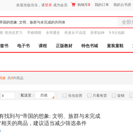
购物车
0
我的订单
我的云书房
欢迎光临当当，请
登录
成为会员
全部
全部分
搜:
怪杰佐罗力
早春晴朗
全球通史
死者从不说谎
吾辈如神
9.9元包邮
尾品汇
图书
签书
电子书
课程
正版教材
特色书城
童装童鞋
电子书
音像
影视
时尚美
同体
共
0
件商品
母婴用
玩具
配送至：
西藏
孕婴服
当当自营
只看有货
促销
童装童
特卖
预售
入驻商家
家居日
有找到与“帝国的想象: 文明、族群与未完成
家具装
”相关的商品，建议适当减少筛选条件
服装
步
鞋