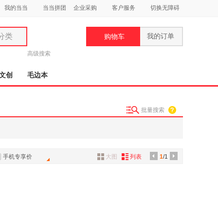
我的当当
当当拼团
企业采购
客户服务
切换无障碍
分类
我的订单
购物车
类
高级搜索
文创
毛边本
批量搜索
妆
品
饰
手机专享价
大图
列表
1
/1
鞋
用
饰