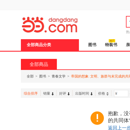
新
窗
口
打
开
无
障
热
碍
说
全部商品分类
图书
特装书
亲
明
页
面,
按
全部商品
Ctrl
加
波
全部
>
图书
>
青春文学
>
帝国的想象: 文明、族群与未完成的共
浪
键
打
综合排序
销量
好评
出版时间
价格
-
开
导
盲
模
抱歉，没
式
的共同体
返回上一