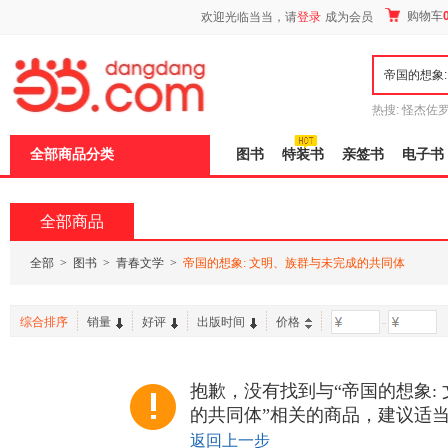
新
购物车
欢迎光临当当，请
登录
成为会员
窗
口
打
开
无
障
热搜:
怪杰佐
碍
谎
吾辈如神
说
全部商品分类
图书
特装书
亲签书
电子书
明
页
面,
按
全部商品
Ctrl
加
波
全部
>
图书
>
青春文学
>
帝国的想象: 文明、族群与未完成的共同体
浪
键
打
综合排序
销量
好评
出版时间
价格
-
开
导
盲
模
抱歉，没有找到与“帝国的想象:
式
的共同体”相关的商品，建议适
返回上一步