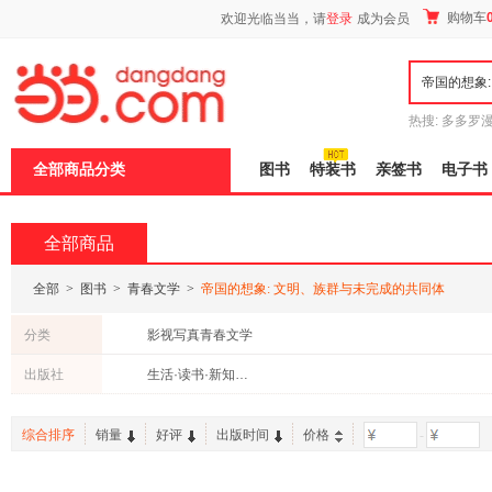
新
购物车
欢迎光临当当，请
登录
成为会员
窗
口
打
开
无
障
热搜:
多多罗
碍
传说
十日终
说
全部商品分类
图书
特装书
亲签书
电子书
明
页
面,
按
全部商品
Ctrl
加
波
全部
>
图书
>
青春文学
>
帝国的想象: 文明、族群与未完成的共同体
浪
键
分类
影视写真青春文学
打
开
出版社
生活·读书·新知三联书店
导
盲
模
综合排序
销量
好评
出版时间
价格
-
式