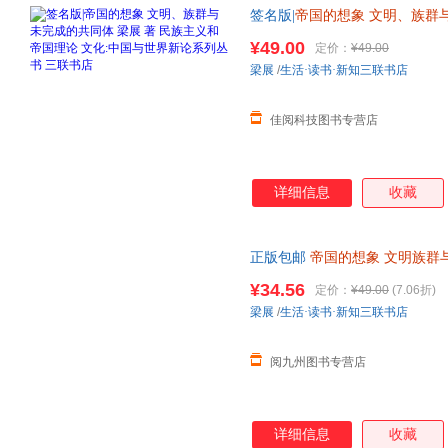
签名版|
帝国的想象
文明、族群
论 文化
:
中国与世界新论系列丛书
¥49.00
定价：
¥49.00
梁展
/
生活·读书·新知三联书店
佳阅科技图书专营店
详细信息
收藏
正版包邮
帝国的想象
文明族群
世界历史知识读物 978710807534
¥34.56
定价：
¥49.00
(7.06折)
梁展
/
生活·读书·新知三联书店
阅九州图书专营店
详细信息
收藏