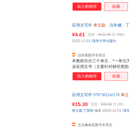
复旦大学出版社
东方出版中心
三秦出
加入购物车
收藏
陕西人民出版社
山东教育出版社
译林出版社
江苏文艺出版社
吉林人
应用文写作
单立勋
、沈冬娜、丁
湖北人民出版社
长江文艺出版社
黑龙江
售后，支持7天无理由退换】
河南大学出版社
¥4.61
河北少年儿童出版社
河北美
定价：
¥121.86
(0.38折)
2015-12-01
/
清华大学出版社
甘肃人民出版社
北京时代华文书局
上海文
中央音乐学院出版社
企业管理出版社
冶金工
品雨斋图书专营店
学苑出版社
安徽人民出版社
安徽教
本教材共分三个单元，*一单元
山西经济出版社
开明出版社
教育科
业应用文书（主要针对财经类院
使用)。本教材涵盖了应用文文
昆仑出版社
气象出版社
浙江文
加入购物车
收藏
式、要素、写法等，还设计了文
海潮出版社
贵州人民出版社
辽宁教
生的掌握与理解，使读者可以有
使用的大多数应用文写作教材相
应用文写作 9787302242178
单立
重培养使用者应用文的写作技能
图书专营店 温馨提示：划线价
院校独立学院、二级学院、普通
¥15.30
定价：
¥30.00
(5.1折)
考，以实物为准。（书名没写全
程教材，也可作为相关职业培训
单立勋
,
丁国祥
编著
/2010-12-01
/
清
北京枫林苑图书专营店