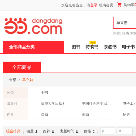
新
购物车
欢迎光临当当，请
登录
成为会员
窗
口
打
开
无
障
热搜:
怪杰佐
碍
谎
吾辈如神
说
全部商品分类
图书
特装书
亲签书
电子书
明
页
面,
按
全部商品
Ctrl
加
波
全部
>
单立勋
浪
键
分类
图书
打
开
出版社
清华大学出版社
中国社会科学出版社
电子工
导
盲
哈尔滨工程大学出版社
北京燕山出版社
高等教
作者
龚勋
蒋勋
杨勇
模
式
湖南人民出版社
人民出版社
华夏出
邢涛
马克斯·韦伯
李子勋
法律出版社
社会科学文献出版社
综合排序
销量
好评
出版时间
价格
-
王岚
柯南道尔
赵治勋