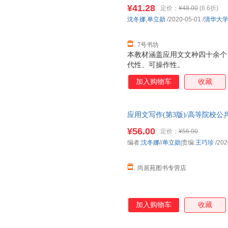
种四十余个，类型齐全多样；所选
¥41.28
定价：
¥48.00
(8.6折)
大学出版社 沈冬娜,单立勋 著
沈冬娜
,
单立勋
/2020-05-01
/
清华大
样；所选例文具有典型性、当代
7号书坊
本教材涵盖应用文文种四十余个
代性、可操作性。
加入购物车
收藏
应用文写作(第3版)/高等院校公
编:王巧珍清华大学（尚居苑好
¥56.00
定价：
¥56.00
编者:
沈冬娜
//
单立勋|
责编:
王巧珍
/202
尚居苑图书专营店
加入购物车
收藏