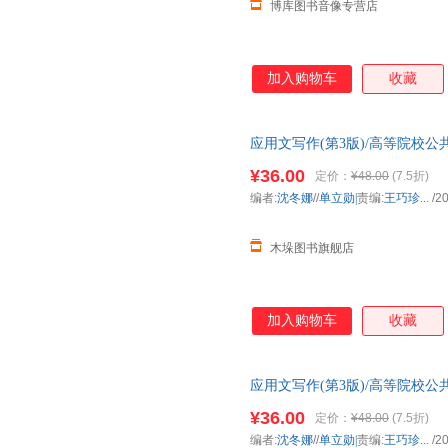
博库图书音像专营店
加入购物车
收藏
应用文写作(第3版)/高等院校
咨询客服
¥36.00
定价：
¥48.00
(7.5折)
编者:
沈冬娜
//
单立勋|
责编:
王巧珍..
.
/2
木垛图书旗舰店
加入购物车
收藏
应用文写作(第3版)/高等院校
¥36.00
定价：
¥48.00
(7.5折)
编者:
沈冬娜
//
单立勋|
责编:
王巧珍..
.
/2