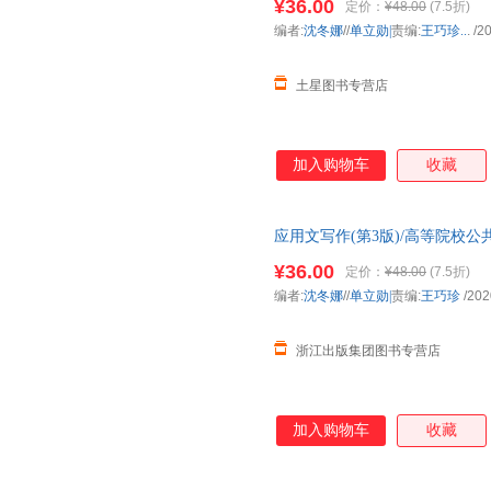
¥36.00
定价：
¥48.00
(7.5折)
编者:
沈冬娜
//
单立勋|
责编:
王巧珍..
.
/2
土星图书专营店
加入购物车
收藏
应用文写作(第3版)/高等院校
¥36.00
定价：
¥48.00
(7.5折)
编者:
沈冬娜
//
单立勋|
责编:
王巧珍
/202
浙江出版集团图书专营店
加入购物车
收藏