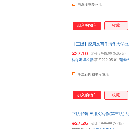
书海图书专营店
加入购物车
收藏
【正版】应用文写作清华大学出版社9
写作与修辞 正版图书，下单速
¥27.10
定价：
¥48.00
(5.65折)
沈冬娜
,
单立勋
著
/2020-05-01
/
清华
字里行间图书专营店
加入购物车
收藏
正版书籍 应用文写作(第三版) 沈
持发票 七天无理由退货让您购
¥27.36
定价：
¥48.00
(5.7折)