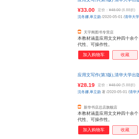
市次日达，团购优惠咨询在线客
¥33.00
定价：
¥48.00
(6.88折)
沈冬娜
,
单立勋
/2020-05-01
/
清华大
天宇阁图书专营店
本教材涵盖应用文文种四十余个
代性、可操作性。
加入购物车
收藏
应用文写作(第3版),清华大学
正规发票 多仓就近发货 85%城市
¥28.19
定价：
¥48.00
(5.88折)
沈冬娜
,
单立勋
著
/2020-05-01
/
清华
新华书店总店旗舰店
本教材涵盖应用文文种四十余个
代性、可操作性。
加入购物车
收藏