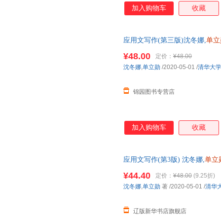
加入购物车
收藏
应用文写作(第三版)沈冬娜,
单立
¥48.00
定价：
¥48.00
沈冬娜
,
单立勋
/2020-05-01
/
清华大
锦园图书专营店
加入购物车
收藏
应用文写作(第3版) 沈冬娜,
单立
新书籍 多仓发货 正规发票
¥44.40
定价：
¥48.00
(9.25折)
沈冬娜
,
单立勋
著
/2020-05-01
/
清华
辽版新华书店旗舰店