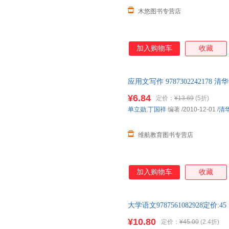
木悠图书专营店
加入购物车
收藏
应用文写作 97873022421
即可】 此书为单本而非一套，
¥6.84
定价：
¥13.69
(5折)
单立勋
,
丁国祥
编著
/2010-12-01
/
清
维航教育图书专营店
加入购物车
收藏
大学语文9787561082928定价:45
¥10.80
定价：
¥45.00
(2.4折)