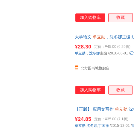
加入购物车
收藏
大学语文
单立勋
，沈冬娜主编 
¥28.30
定价：
¥45.00
(6.29折)
单立勋
，
沈冬娜
主编
/2016-06-01
/
辽
北方图书城旗舰店
加入购物车
收藏
【正版】 应用文写作
单立勋
,沈
¥24.85
定价：
¥35.00
(7.1折)
单立勋
,
沈冬娜
,
丁国祥
/2015-12-01
/