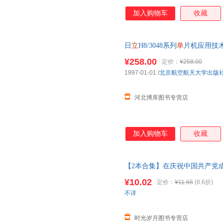
加入购物车
收藏
日
立
H8/3048系列
单
片机应用技术
¥258.00
定价：
¥258.00
1997-01-01
/
北京航空航天大学出版
河北博库图书专营店
加入购物车
收藏
【2本合集】在庆祝中国共产党
仪式上的讲话 32开
单
行本人民
¥10.02
定价：
¥11.66
(8.6折)
不详
时光岁月图书专营店