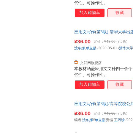
代性、可操作性。
加入购物车
收藏
应用文写作(第3版) 清华大学出
市次日达，团购优惠咨询在线客
¥36.00
定价：
¥48.00
(7.5折)
沈冬娜
,
单立勋
/2020-05-01
/
清华大
文轩网旗舰店
本教材涵盖应用文文种四十余个
代性、可操作性。
加入购物车
收藏
应用文写作(第3版)/高等院校
¥36.00
定价：
¥48.00
(7.5折)
编者:
沈冬娜
//
单立勋|
责编:
王巧珍
/202