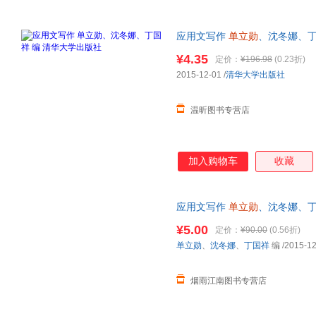
科学出版社
群众出版社
化学工
刘志远
歌野晶午
米切尔·
重庆出版社
人民邮电出版社
中国文
周晓枫
赵进
张健
应用文写作
单立勋
、沈冬娜、丁
辽宁大学出版社
安徽科学技术出版社
机械工
习近平
吴企明
王勇
票，下单前请先咨询客服，欢迎
¥4.35
定价：
¥196.98
(0.23折)
中国宇航出版社
中华书局
施皮里
盛韵
千太阳
2015-12-01
/
清华大学出版社
云南教育出版社
上海交通大学出版社
江西教
刘强
李萌
李可
海南出版社
北京联合出版公司
姜境孝
丰子恺
房龙
温昕图书专营店
民族出版社
生活·读书·新知三联书店
黄山书
丁鹏
陈曦
中国书籍出版社
中国质检出版社
航空工
加入购物车
收藏
上海古籍出版社
苏州大学出版社
中南大
汕头大学出版社
海天出版社
北京日
中共党史出版社
中国广播电视出版社
应用文写作
单立勋
、沈冬娜、丁
文化艺术出版社
正版旧书，保证质量，此书为单
金盾出版社
人民美
¥5.00
定价：
¥90.00
(0.56折)
中国方正出版社
中国妇女出版社
中国和
单立勋
、
沈冬娜
、
丁国祥
编
/2015-12
中国人民大学出版社
中国人事出版社
中国商
中国中医药出版社
北京师范大学出版社
浙江大
烟雨江南图书专营店
四川人民出版社
上海远东出版社
上海书