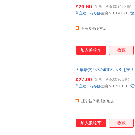
¥20.60
定价：
¥45.00
(4.58折)
单立勋
，
沈冬娜
主编
/2016-06-01
/
暂
蔚蓝图书专营店
加入购物车
收藏
大学语文 9787561082928
全新正版书籍 正规发票
¥27.90
定价：
¥45.00
(6.2折)
单立勋
，
沈冬娜
主编
/2019-01-01
/
辽
辽宁新华书店旗舰店
加入购物车
收藏