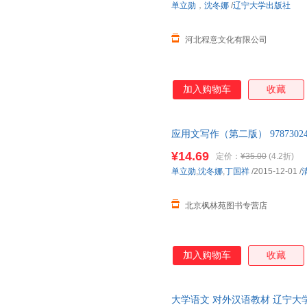
单立勋
，
沈冬娜
/
辽宁大学出版社
河北程意文化有限公司
加入购物车
收藏
应用文写作（第二版） 978730
线价为图书市场价，不是定价！
¥14.69
定价：
¥35.00
(4.2折)
写全多少册的均为单本价格）
单立勋
,
沈冬娜
,
丁国祥
/2015-12-01
/
北京枫林苑图书专营店
加入购物车
收藏
大学语文 对外汉语教材 辽宁大