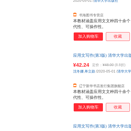
2020-05-01
/
清华大学出版社
书海图书专营店
本教材涵盖应用文文种四十余个
代性、可操作性。
加入购物车
收藏
应用文写作(第3版) 清华大学出版
种四十余个，类型齐全多样；所选
¥42.24
定价：
¥48.00
(8.8折)
大学出版社 沈冬娜,单立勋 著
沈冬娜
,
单立勋
/2020-05-01
/
清华大
样；所选例文具有典型性、当代
辽宁新华书店发行集团旗舰店
本教材涵盖应用文文种四十余个
代性、可操作性。
加入购物车
收藏
应用文写作(第3版) 清华大学出版