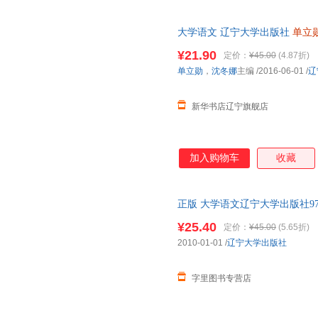
大学语文 辽宁大学出版社
单立
¥21.90
定价：
¥45.00
(4.87折)
单立勋
，
沈冬娜
主编
/2016-06-01
/
辽
新华书店辽宁旗舰店
加入购物车
收藏
正版 大学语文辽宁大学出版社97875
教材 正版图书，下单速发，可
¥25.40
定价：
¥45.00
(5.65折)
2010-01-01
/
辽宁大学出版社
字里图书专营店