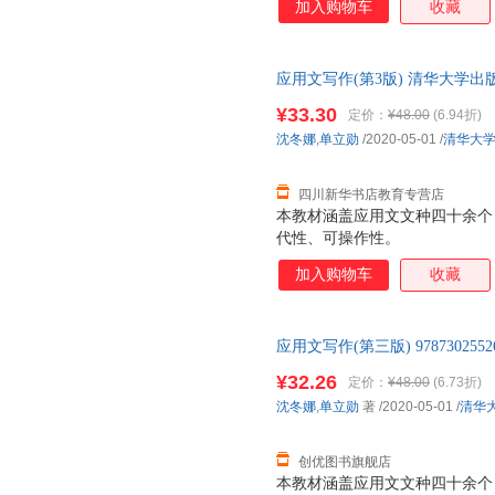
加入购物车
收藏
应用文写作(第3版) 清华大学出
市次日达，团购优惠咨询在线客
¥33.30
定价：
¥48.00
(6.94折)
沈冬娜
,
单立勋
/2020-05-01
/
清华大
四川新华书店教育专营店
本教材涵盖应用文文种四十余个
代性、可操作性。
加入购物车
收藏
应用文写作(第三版) 97873025
¥32.26
定价：
¥48.00
(6.73折)
沈冬娜
,
单立勋
著
/2020-05-01
/
清华
创优图书旗舰店
本教材涵盖应用文文种四十余个