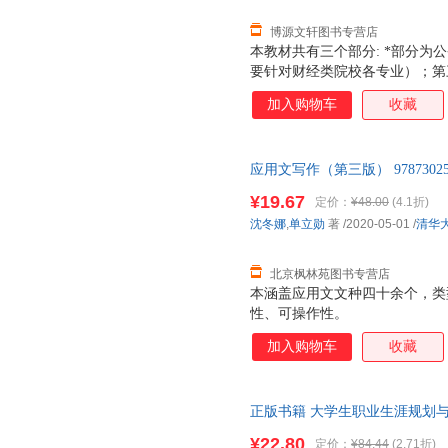
博源文轩图书专营店
本教材共有三个部分: *部分
要针对财经类院校各专业）；第
率选择常用文种，涵盖了应用文
加入购物车
收藏
了各文种的概念、特点、格式、
可操作性的例文，还设计了文体
的掌握与理解，使读者可以有针
应用文写作（第三版） 978730
用的大多数应用写作教材相兼容
线价为图书市场价，不是定价！
知识的同时，更注重培养使用者
¥19.67
定价：
¥48.00
(4.1折)
写全多少册的均为单本价格）
教材适合作为普通高等院校各专
沈冬娜
,
单立勋
著
/2020-05-01
/
清华
也可作为相关职业培训用书和自
北京枫林苑图书专营店
本涵盖应用文文种四十余个，类
性、可操作性。
加入购物车
收藏
正版书籍 大学生职业生涯规划与
票 七天无理由退货让您购物无
¥22.80
定价：
¥84.44
(2.71折)