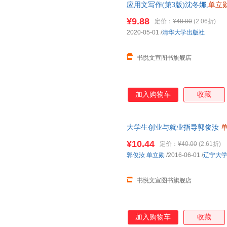
应用文写作(第3版)沈冬娜,
单立
有库房,消毒发货,品质保障.套装
¥9.88
定价：
¥48.00
(2.06折)
2020-05-01
/
清华大学出版社
书悦文宣图书旗舰店
加入购物车
收藏
大学生创业与就业指导郭俊汝
有库房,消毒发货,品质保障.套装
¥10.44
定价：
¥40.00
(2.61折)
郭俊汝
单立勋
/2016-06-01
/
辽宁大
书悦文宣图书旗舰店
加入购物车
收藏