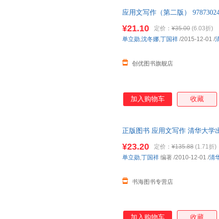
应用文写作（第二版） 978730
七天无理由退货让您购物无忧
¥21.10
定价：
¥35.00
(6.03折)
单立勋
,
沈冬娜
,
丁国祥
/2015-12-01
/
创优图书旗舰店
加入购物车
收藏
正版图书 应用文写作 清华大学出版社
天无理由退货让您购物无忧
¥23.20
定价：
¥135.88
(1.71折)
单立勋
,
丁国祥
编著
/2010-12-01
/
清
书海图书专营店
加入购物车
收藏