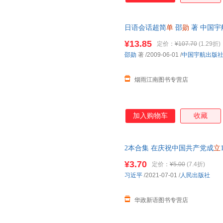
日语会话超简
单
邵
勋
著 中国宇
量，此书为单本而非一套，电子
¥13.85
定价：
¥107.70
(1.29折)
邵勋
著
/2009-06-01
/
中国宇航出版
烟雨江南图书专营店
加入购物车
收藏
2本合集 在庆祝中国共产党成
立
式上的讲话 32开
单
行本 人民出
¥3.70
定价：
¥5.00
(7.4折)
习近平
/2021-07-01
/
人民出版社
华政新语图书专营店