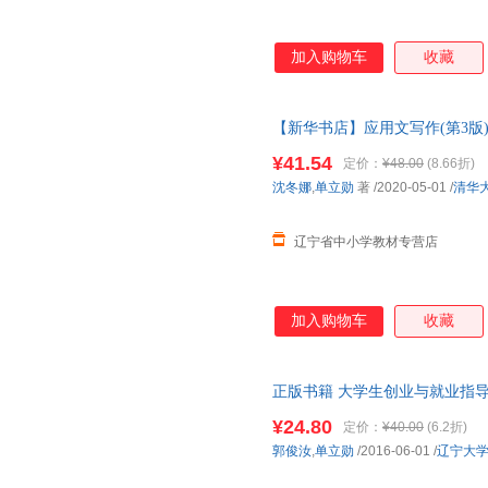
加入购物车
收藏
【新华书店】应用文写作(第3版)
¥41.54
定价：
¥48.00
(8.66折)
沈冬娜
,
单立勋
著
/2020-05-01
/
清华
辽宁省中小学教材专营店
加入购物车
收藏
正版书籍 大学生创业与就业指导
持发票 七天无理由退货让您购
¥24.80
定价：
¥40.00
(6.2折)
郭俊汝
,
单立勋
/2016-06-01
/
辽宁大