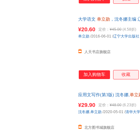
大学语文
单立勋
，沈冬娜主编 
理由退换·企业采购/团购咨询客
¥20.60
定价：
¥45.00
(4.58折)
单立勋
/2016-06-01
/
辽宁大学出版社
人天书店旗舰店
加入购物车
收藏
应用文写作(第3版) 沈冬娜,
单立
籍】 新华书店 正版全新书籍 正
¥29.90
定价：
¥48.00
(6.23折)
沈冬娜
,
单立勋
/2020-05-01
/
清华大
北方图书城旗舰店