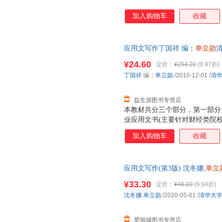
加入购物车
收藏
应用文写作丁国祥 编；
单立勋
清
证质量，此书为单本而非一套，
¥24.60
定价：
¥254.20
(0.97折)
丁国祥
编；
单立勋
/2010-12-01
/
清
益生源图书专营店
本教材共分三个部分，第一部分
业应用文书(主要针对财经类院
材涵盖了应用文文种49个，细
加入购物车
收藏
写法等，还设计了文体沿革小常
解，使读者可以有针对性地进行
应用写作教材相兼容。 本教材
应用文写作(第3版) 沈冬娜,
单立
用文的写作技能，强调实用性。
就近发货，85%城市次日达，
二级学院、普通高校各专业以及
¥33.30
定价：
¥48.00
(6.94折)
为相关职业培训用书和自学者的
沈冬娜
,
单立勋
/2020-05-01
/
清华大
爱阅城图书专营店