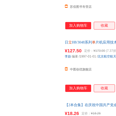
苏佰图书专营店
加入购物车
收藏
日
立
H8/3048系列
单
片机应用技术
线客服，介意
¥127.50
定价：
¥173.00
(7.37折
李勋
编著
/1997-01-01
/
北京航空航
中图创优旗舰店
加入购物车
收藏
【2本合集】在庆祝中国共产党
仪式上的讲话 32开
单
行本人民出
¥18.26
定价：
¥18.26
助请联系客服】