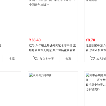
¥38.40
¥8.70
列
红岩 八年级上册课外阅读名著书目 正
红星照耀中国 
版原著全本无删减 罗广斌杨益言著爱
著 原著正版全
国主义红色经典书籍初中生课外书中
外阅读
收藏
加入购物车
收藏
加入购
国青年出版社