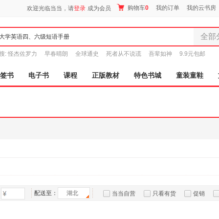
购物车
0
我的订单
我的云书房
欢迎光临当当，请
登录
成为会员
全部
全部分
搜:
怪杰佐罗力
早春晴朗
全球通史
死者从不说谎
吾辈如神
9.9元包邮
尾品汇
图书
签书
电子书
课程
正版教材
特色书城
童装童鞋
电子书
音像
影视
时尚美
母婴用
玩具
孕婴服
童装童
家居日
家具装
配送至：
湖北
当当自营
只看有货
促销
服装
特卖
预售
入驻商家
鞋