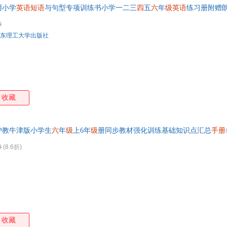
用小学
英语短语
与句型专项训练书小学一二三
四
五
六
年
级英语
练习册附赠
箱包皮
手表饰
0
运动户
东理工大学出版社
汽车用
食品
手机通
数码影
电脑办
收藏
大家电
家用电
沪教牛津版小学生
六
年
级
上6年
级
册同步教材强化训练基础知识点汇总
手册
0
(8.6折)
收藏