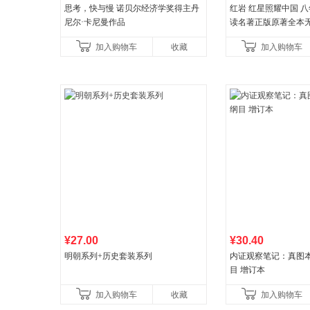
思考，快与慢 诺贝尔经济学奖得主丹
红岩 红星照耀中国 
尼尔·卡尼曼作品
读名著正版原著全本
益言著套装共2册 红
加入购物车
收藏
加入购物车
初中生课外书中国青
¥27.00
¥30.40
明朝系列+历史套装系列
内证观察笔记：真图
目 增订本
加入购物车
收藏
加入购物车