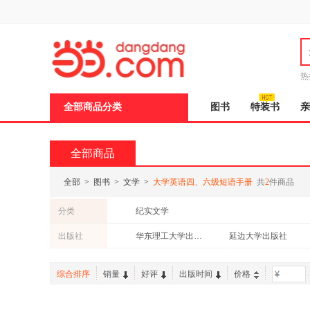
新
窗
口
打
开
无
障
热
碍
说
全部商品分类
图书
特装书
亲
明
页
面,
按
全部商品
Ctrl
加
波
全部
>
图书
>
文学
>
大学英语四、六级短语手册
共
2
件商品
浪
键
分类
纪实文学
打
开
出版社
华东理工大学出版社
延边大学出版社
导
盲
模
综合排序
销量
好评
出版时间
价格
-
式