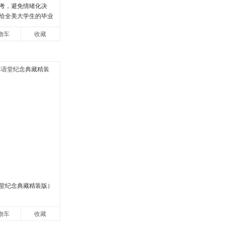
考，避免情绪化决
给全美大学生的毕业
逢人就推荐的热门大
物车
收藏
文库
堂纪念典藏精装版）
物车
收藏