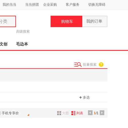
我的当当
当当拼团
企业采购
客户服务
切换无障碍
分类
我的订单
购物车
类
高级搜索
文创
毛边本
批量搜索
妆
品
饰
多选
鞋
用
饰
手机专享价
大图
列表
1
/1