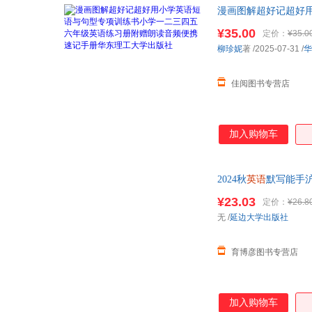
漫画图解超好记超好
华东理工
大学
出版社
¥35.00
定价：
¥35.0
柳珍妮
著
/2025-07-31
/
华
佳阅图书专营店
加入购物车
2024秋
英语
默写能手
中期末检测练习
¥23.03
定价：
¥26.8
无
/
延边大学出版社
育博彦图书专营店
加入购物车