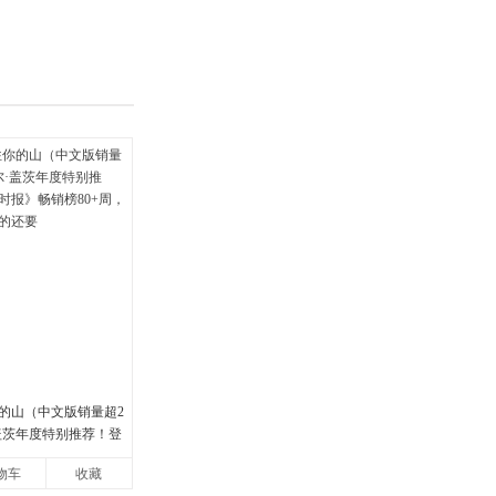
的山（中文版销量超2
·盖茨年度特别推荐！登
畅销榜80+周，这本书
物车
收藏