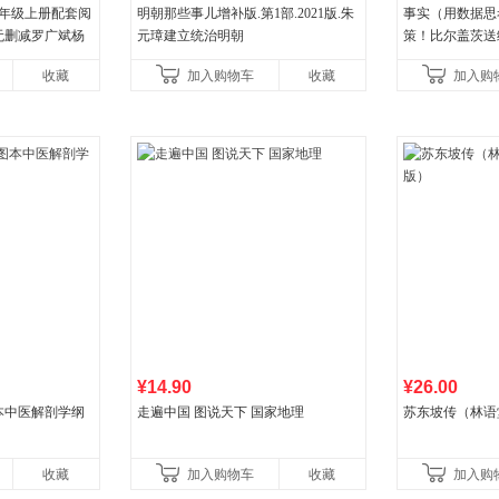
八年级上册配套阅
明朝那些事儿增补版.第1部.2021版.朱
事实（用数据思
无删减罗广斌杨
元璋建立统治明朝
策！比尔盖茨送
色经典阅读书籍
礼物！比尔盖茨
收藏
加入购物车
收藏
加入购
书！）读客经管
¥14.90
¥26.00
本中医解剖学纲
走遍中国 图说天下 国家地理
苏东坡传（林语
收藏
加入购物车
收藏
加入购