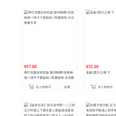
¥57.80
¥31.30
再忙也要好好吃饭 随书附赠1张装裱
龙族3黑月之潮·下
画+1张不干胶贴纸 3页素材纸 当当限
量专享
加入购物车
收藏
加入购物车