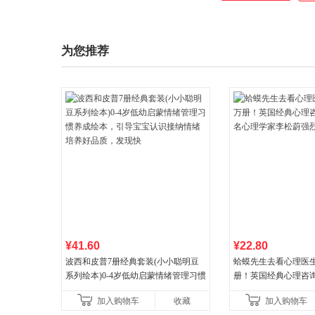
为您推荐
¥41.60
¥22.80
波西和皮普7册经典套装(小小聪明豆
蛤蟆先生去看心理医生
系列绘本)0-4岁低幼启蒙情绪管理习惯
册！英国经典心理咨
养成绘本，引导宝宝认识接纳情绪培
心理学家李松蔚强烈
加入购物车
收藏
加入购物车
养好品质，发现快