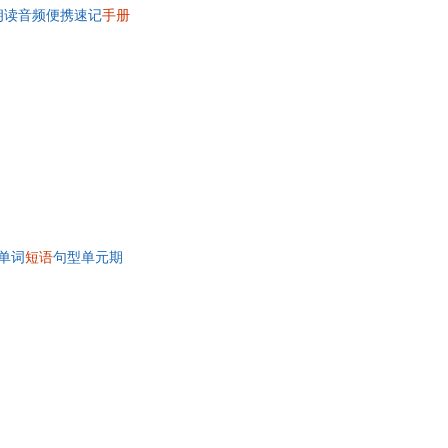
朗读音频便携速记
手册
具
品
外
品
讯
音
公
器
单词
短语
句型单元期