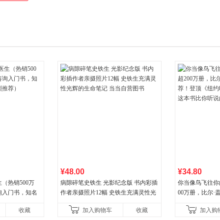
¥48.00
¥34.80
（热销500万
病隙碎笔史铁生 光影纪念版 书内彩插
你当像鸟飞往你
询入门书，知名
作者亲摄照片12幅 史铁生充满灵性光
00万册，比尔
推荐）
辉的生命笔记 当当自营图书
顶《纽约时报》
收藏
加入购物车
收藏
加入购
比你听说的还要