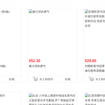
¥52.30
¥29.80
6版）
被讨厌的勇气
刘楚昕新书泥潭
者印签寄语限量
奖作品 现货充
收藏
加入购物车
收藏
加入购
营