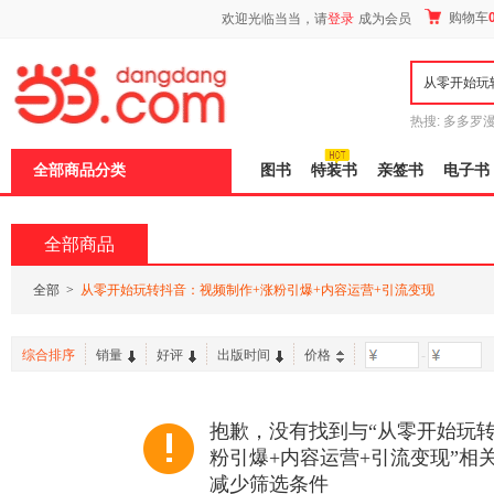
新
购物车
欢迎光临当当，请
登录
成为会员
窗
口
打
开
无
障
热搜:
多多罗
碍
传说
十日终
说
全部商品分类
图书
特装书
亲签书
电子书
明
页
面,
按
全部商品
Ctrl
加
波
全部
>
从零开始玩转抖音：视频制作+涨粉引爆+内容运营+引流变现
浪
键
打
综合排序
销量
好评
出版时间
价格
-
开
导
盲
模
抱歉，没有找到与“从零开始玩
式
粉引爆+内容运营+引流变现”相
减少筛选条件