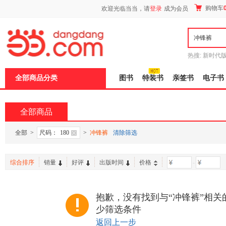
新
购物车
欢迎光临当当，请
登录
成为会员
窗
口
打
开
无
障
热搜:
新时代
碍
有兽焉全集
说
全部商品分类
图书
特装书
亲签书
电子书
明
页
面,
按
全部商品
Ctrl
加
波
全部
>
尺码：
180
>
冲锋裤
清除筛选
浪
键
打
综合排序
销量
好评
出版时间
价格
-
开
导
盲
模
抱歉，没有找到与“冲锋裤”相关
式
少筛选条件
返回上一步