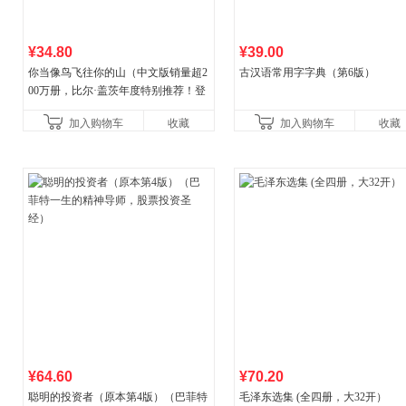
¥34.80
¥39.00
你当像鸟飞往你的山（中文版销量超2
古汉语常用字字典（第6版）
00万册，比尔·盖茨年度特别推荐！登
顶《纽约时报》畅销榜80+周，这本书
加入购物车
收藏
加入购物车
收藏
比你听说的还要
¥64.60
¥70.20
聪明的投资者（原本第4版）（巴菲特
毛泽东选集 (全四册，大32开）