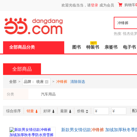
新
购物车
欢迎光临当当，请
登录
成为会员
窗
口
打
开
无
障
热搜:
怪杰佐
碍
谎
吾辈如神
说
全部商品分类
图书
特装书
亲签书
电子书
明
页
面,
按
全部商品
Ctrl
加
波
全部
>
品牌：
统座
>
冲锋裤
清除筛选
浪
键
分类
汽车用品
打
开
导
配
盲
综合排序
销量
好评
最新
价格
-
模
式
新款男女情侣款
冲锋裤
加绒加厚秋冬季