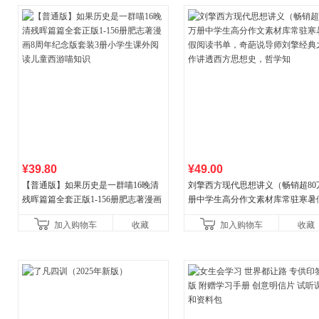
¥39.80
¥49.00
【普通版】如果历史是一群喵16晚清
刘擎西方现代思想讲义（畅销超80
残晖篇篇全套正版1-156册肥志著漫画
册中学生高分作文素材库常驻寒暑
8周年纪念版套装3册小学生课外阅读
阅读书单，奇葩说导师刘擎经典之
加入购物车
收藏
加入购物车
收藏
儿童西游喵知识
讲透西方思想史，哲学知