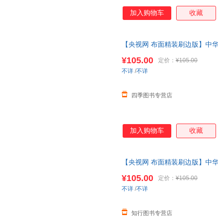
加入购物车
收藏
【央视网 布面精装刷边版】中
祯传万历传 赠图卡+藏书票 中
¥105.00
定价：
¥105.00
开发票
不详
/
不详
四季图书专营店
加入购物车
收藏
【央视网 布面精装刷边版】中
祯传万历传 赠图卡+藏书票 中
¥105.00
定价：
¥105.00
不详
/
不详
知行图书专营店