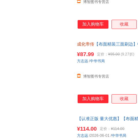
博智图书专营店
加入购物车
收藏
成化帝传
【布面精装三面刷边】
记故事历史人物书籍读懂化成帝
¥87.99
定价：
¥95.00
(9.27折)
方志远
/
中华书局
博智图书专营店
加入购物车
收藏
【认准正版 量大优惠】【布面
著现代文学历史人物传记故事历
¥114.00
定价：
¥114.00
发票 联系客服领取
方志远
/2026-06-01
/
中华书局