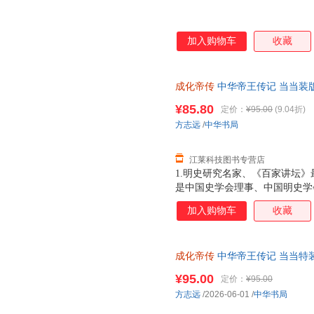
加入购物车
收藏
成化帝传
中华帝王传记 当当装
9787101176766
¥85.80
定价：
¥95.00
(9.04折)
方志远
/
中华书局
江莱科技图书专营店
1.明史研究名家、《百家讲坛
是中国史学会理事、中国明史学
迎的《百家讲坛》主讲人。他以
加入购物车
收藏
帝这位 沉默的帝王 首次被完整
作者细腻讲述了成化帝朱见深的
诸多方面，全方位、多角度展示
成化帝传
中华帝王传记 当当特
理疾患者等不同身份与角色。 3
客服有优惠
大明王朝第八位皇帝，继 仁宣之
¥95.00
定价：
¥95.00
风气的大变，如消费习俗、邻里
方志远
/2026-06-01
/
中华书局
民文学等，成化时期已见其萌芽。