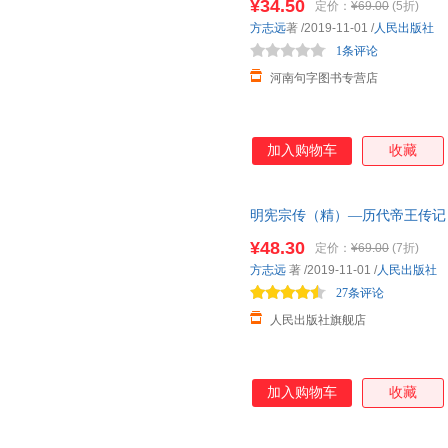
¥34.50
定价：
¥69.00
(5折)
方志远
著
/2019-11-01
/
人民出版社
1条评论
河南句字图书专营店
加入购物车
收藏
明宪宗传（精）—历代帝王传记 
版社旗舰店 明朝明史人物传记
¥48.30
定价：
¥69.00
(7折)
方志远
著
/2019-11-01
/
人民出版社
27条评论
人民出版社旗舰店
加入购物车
收藏