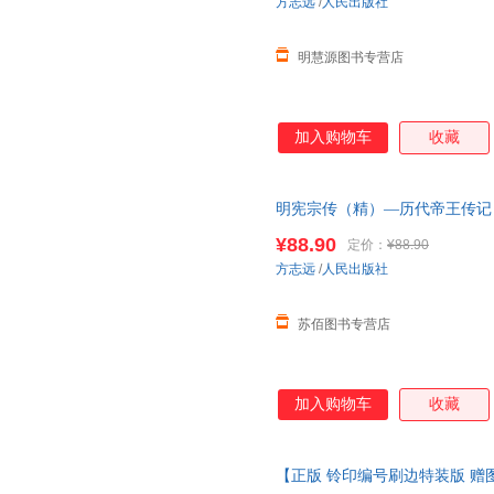
方志远
/
人民出版社
明慧源图书专营店
加入购物车
收藏
明宪宗传（精）—历代帝王传记 
版社 明朝明史人物传记历史书籍
¥88.90
定价：
¥88.90
放心下单，本店所有商品均可开
方志远
/
人民出版社
苏佰图书专营店
加入购物车
收藏
【正版 铃印编号刷边特装版 赠