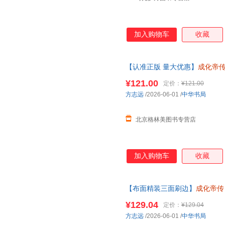
加入购物车
收藏
【认准正版 量大优惠】
成化帝
印本三面刷边附赠环衬藏书票明
¥121.00
定价：
¥121.00
子发票 联系客服领取
方志远
/2026-06-01
/
中华书局
北京格林美图书专营店
加入购物车
收藏
【布面精装三面刷边】
成化帝传
记故事历史人物书籍读懂成化帝
¥129.04
定价：
¥129.04
方志远
/2026-06-01
/
中华书局