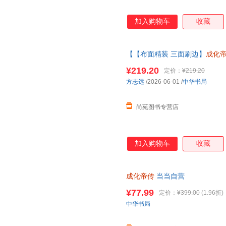
加入购物车
收藏
【【布面精装 三面刷边】
成化
帝王传记方志远著现代文学历史
¥219.20
定价：
¥219.20
内书籍为准】
方志远
/2026-06-01
/
中华书局
尚苑图书专营店
加入购物车
收藏
成化帝传
当当自营
¥77.99
定价：
¥399.00
(1.96折)
中华书局