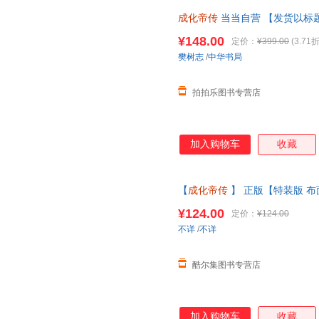
成化帝传
当当自营 【发货以标
¥148.00
定价：
¥399.00
(3.71折
樊树志
/
中华书局
拍拍乐图书专营店
加入购物车
收藏
【
成化帝传
】 正版【特装版 
康著 康熙传 干隆传 朱元璋传
成
¥124.00
定价：
¥124.00
准】
不详
/
不详
酷尔集图书专营店
加入购物车
收藏