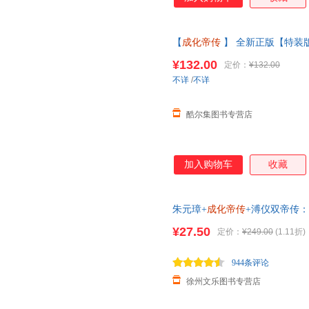
【
成化帝传
】 全新正版【特装
记 吴晗著
成化帝传
张居正大传 
¥132.00
定价：
¥132.00
为准】
不详
/
不详
酷尔集图书专营店
加入购物车
收藏
朱元璋+
成化帝传
+溥仪双帝传
¥27.50
定价：
¥249.00
(1.11折)
944条评论
徐州文乐图书专营店