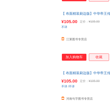
【 布面精装刷边版】中华帝王
历传 赠图卡+藏书票 中国历史
¥105.00
定价：
¥105.00
客服有优惠
不详
江莱图书专营店
加入购物车
收藏
【 布面精装刷边版】中华帝王
历传 赠图卡+藏书票 中国历史
¥105.00
定价：
¥105.00
不详
/
不详
河南句字图书专营店