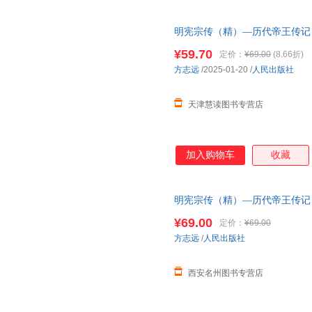
明宪宗传（精）—历代帝王传记 
版店 明朝明史人物传记历史书
¥59.70
定价：
¥69.00
(8.66折)
方志远
/2025-01-20
/
人民出版社
天津慧读图书专营店
加入购物车
收藏
明宪宗传（精）—历代帝王传记 
版社 明朝明史人物传记历史书籍
¥69.00
定价：
¥69.00
版图书 请放心下单，本店所有
方志远
/
人民出版社
西安名州图书专营店