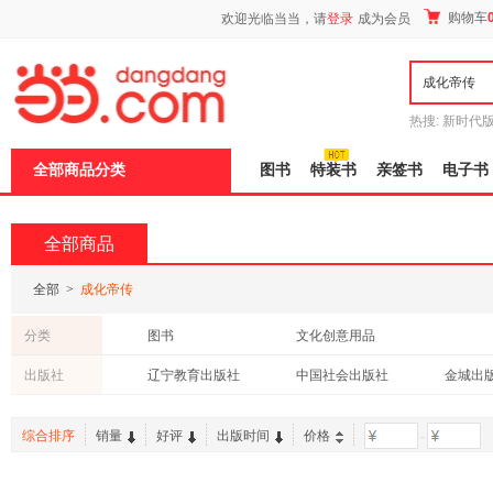
新
购物车
欢迎光临当当，请
登录
成为会员
窗
口
打
开
无
障
热搜:
新时代
碍
有兽焉全集
说
全部商品分类
图书
特装书
亲签书
电子书
明
页
面,
按
全部商品
Ctrl
加
波
全部
>
成化帝传
浪
键
分类
图书
文化创意用品
打
开
出版社
辽宁教育出版社
中国社会出版社
金城出
导
盲
吉林文史出版社
东南大学出版社
学苑出
模
综合排序
销量
好评
出版时间
价格
-
式