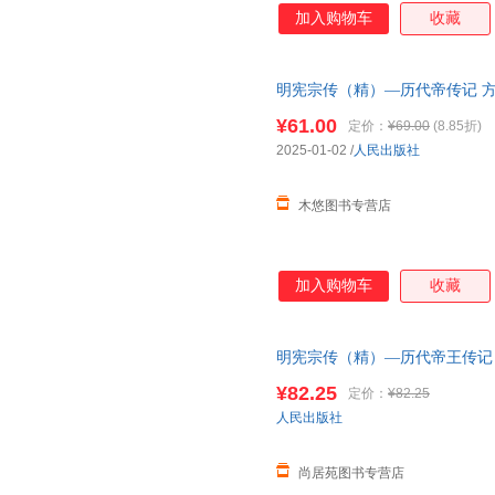
加入购物车
收藏
明宪宗传（精）—历代帝传记 方
人物传记历史书籍中国通史
¥61.00
定价：
¥69.00
(8.85折)
2025-01-02
/
人民出版社
木悠图书专营店
加入购物车
收藏
明宪宗传（精）—历代帝王传记 
版社 明朝明史人物传记历史书籍
¥82.25
定价：
¥82.25
版图书 请放心下单，本店所有
人民出版社
尚居苑图书专营店