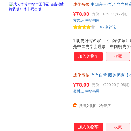
成化帝传
中华帝王传记 当当独
造者 明史名家方志远经典之作
¥78.00
定价：
¥95.00
(8.22折)
皇后、荆襄流民、西北边患、采
方志远
/
中华书局
上朝不议政……一本书读懂明成
1868条评论
1.明史研究名家、《百家讲坛
是中国史学会理事、中国明史学
迎的《百家讲坛》主讲人。他以
加入购物车
收藏
帝这位 沉默的帝王 首次被完整
作者细腻讲述了成化帝朱见深的
诸多方面，全方位、多角度展示
成化帝传
当当自营 团购优惠【
理疾患者等不同身份与角色。 3
售后无忧！
大明王朝第八位皇帝，继 仁宣之
¥78.00
定价：
¥399.00
(1.96折)
风气的大变，如消费习俗、邻里
樊树志
/
中华书局
民文学等，成化时期已见其萌芽。
面
风清文化图书专营店
加入购物车
收藏