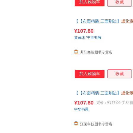
加入购物车
收藏
【【布面精装 三面刷边】
成化
边】刘秀传 中华帝王传记黄留
¥107.80
黄留珠
/
中华书局
典轩商贸图书专营店
加入购物车
收藏
【【布面精装 三面刷边】
成化
秀传 中华帝王传记黄留珠著现
¥107.80
定价：
¥147.00
(7.34折
中华书局
江莱科技图书专营店