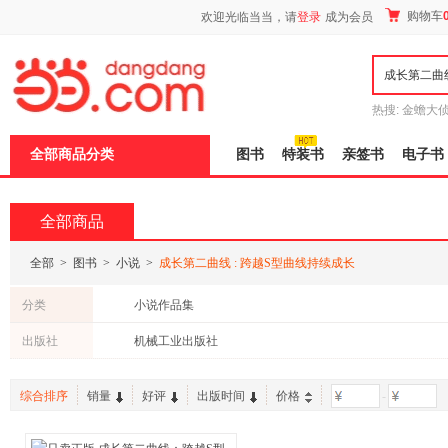
新
购物车
欢迎光临当当，请
登录
成为会员
窗
口
打
开
无
障
热搜:
金蟾大
碍
边带走
耶路
说
全部商品分类
图书
特装书
亲签书
电子书
明
页
面,
按
全部商品
Ctrl
加
波
全部
>
图书
>
小说
>
成长第二曲线 : 跨越S型曲线持续成长
浪
键
分类
小说作品集
打
开
出版社
机械工业出版社
导
盲
模
综合排序
销量
好评
出版时间
价格
-
式