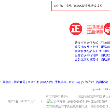
购物指南
支付方式
订单服
购买流程
网上支付
配送服
发票制度
礼品卡支付
订单状
服务协议
银行转账
自助取
会员优惠
礼券支付
自助修
公司简介
|
网站联盟
|
当当招商
|
机构销售
|
手机当当
|
官方Blog
|
知识产权
|
热词搜索
Copyright 2004 
京ICP证041189号
|
出版物经营许可证 新出发
京ICP备17043473号-1
|
京公网安备1101
互联网违法和不良信息举报电话：4001066666-5，