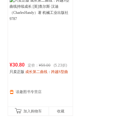
¥30.80
定价：
¥59.00
(5.23折)
只卖正版
成长第二曲线
：
跨越S型曲
线持续成长
[英]查尔斯·汉迪（Charles
Handy）著 机械工业出版社 9787
读趣图书专营店
加入购物车
收藏