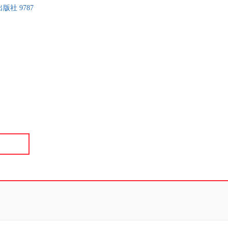
版社 9787
具
品
外
品
讯
音
公
器