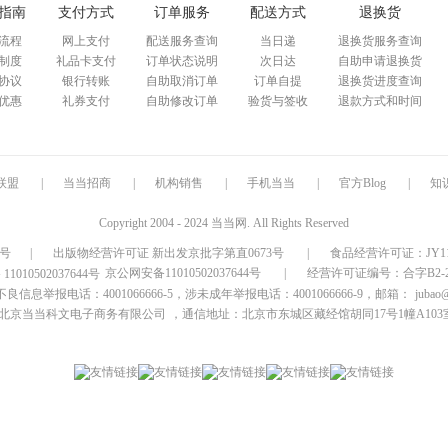
指南
支付方式
订单服务
配送方式
退换货
流程
网上支付
配送服务查询
当日递
退换货服务查询
制度
礼品卡支付
订单状态说明
次日达
自助申请退换货
协议
银行转账
自助取消订单
订单自提
退换货进度查询
优惠
礼券支付
自助修改订单
验货与签收
退款方式和时间
联盟
|
当当招商
|
机构销售
|
手机当当
|
官方Blog
|
知
Copyright 2004 - 2024 当当网. All Rights Reserved
9号
|
出版物经营许可证 新出发京批字第直0673号
|
食品经营许可证：JY1110
京公网安备11010502037644号
|
经营许可证编号：合字B2-20
信息举报电话：4001066666-5，涉未成年举报电话：4001066666-9，邮箱：
jubao
北京当当科文电子商务有限公司
，通信地址：北京市东城区藏经馆胡同17号1幢A103