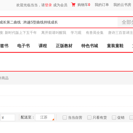
购物车
0
我的订单
我的云书房
欢迎光临当当，请
登录
成为会员
全部
全部分
搜:
新时代版上下五千年
离开前请叫醒我
学习观
有兽焉全集
唐诗三百首译注
尾品汇
图书
签书
电子书
课程
正版教材
特色书城
童装童鞋
电子书
音像
影视
时尚美
件商品
母婴用
玩具
孕婴服
童装童
家居日
家具装
配送至：
江苏
当当自营
只看有货
促销
服装
特卖
预售
入驻商家
鞋