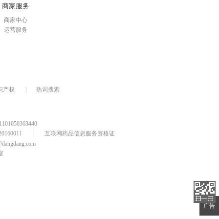
商家服务
商家中心
运营服务
识产权
|
热词搜索
1050363440
160011
|
互联网药品信息服务资格证
@dangdang.com
室
广告