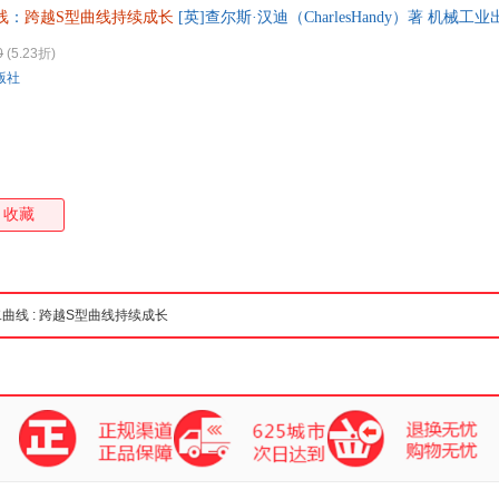
线
：
跨越S型曲线持续成长
[英]查尔斯·汉迪（CharlesHandy）著 机械工业出
箱包皮
手表饰
0
(5.23折)
运动户
版社
汽车用
食品
手机通
数码影
电脑办
收藏
大家电
家用电