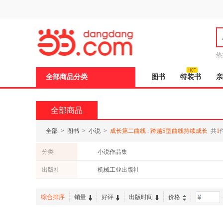
新
窗
口
打
开
无
障
热
碍
邮
说
全部商品分类
图书
特装书
亲
明
页
面,
按
全部商品
Ctrl
加
波
全部
>
图书
>
小说
>
成长第二曲线 : 跨越S型曲线持续成长
共
1
浪
键
分类
小说作品集
打
开
出版社
机械工业出版社
导
盲
模
综合排序
销量
好评
出版时间
价格
-
式