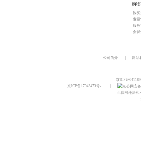
购物
购买
发票
服务
会员
公司简介
|
网站
京ICP证04118
京ICP备17043473号-1
|
互联网违法和不良