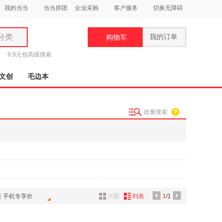
我的当当
当当拼团
企业采购
客户服务
切换无障碍
分类
我的订单
购物车
类
9.9元包
高级搜索
文创
毛边本
批量搜索
妆
品
饰
鞋
用
饰
手机专享价
大图
列表
1
/1