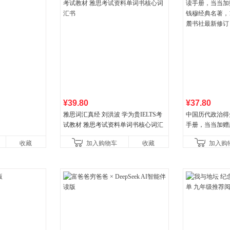
¥39.80
¥37.80
雅思词汇真经 刘洪波 学为贵IELTS考
中国历代政治得
试教材 雅思考试资料单词书核心词汇
手册，当当加赠
书
穆经典名著，19
收藏
加入购物车
收藏
加入购
书社最新修订！