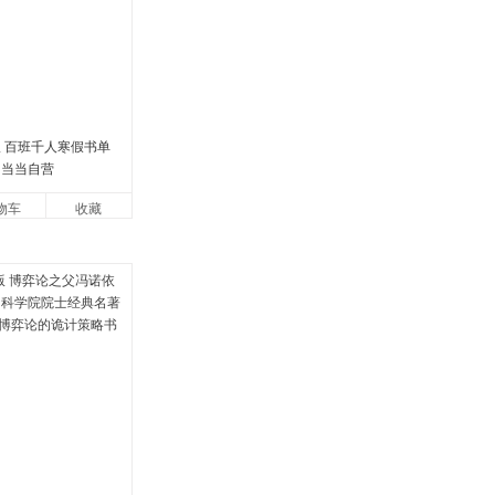
版 百班千人寒假书单
 当当自营
物车
收藏