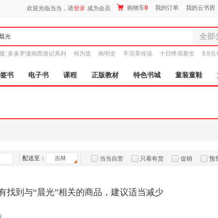
购物车
0
我的订单
我的云书房
欢迎光临当当，请
登录
成为会员
全部
全部分
搜:
多多罗漫画西游记系列
何为道
南明史
不完美传说
十日终焉新生
9.9
尾品汇
图书
签书
电子书
课程
正版教材
特色书城
童装童鞋
电子书
音像
影视
时尚美
母婴用
玩具
孕婴服
配送至：
吉林
当当自营
只看有货
促销
预
童装童
家居日
有找到与“晨光”相关的商品，建议适当减少
家具装
服装
鞋
步