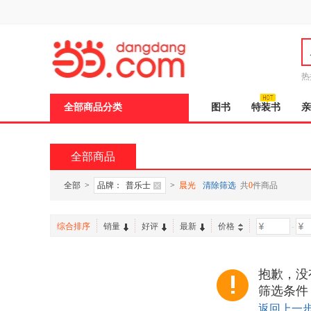
新
窗
口
打
开
无
障
热
碍
说
全部商品分类
图书
特装书
亲
明
页
面,
按
全部商品
Ctrl
加
波
全部
>
品牌：
普乐士
>
晨光
清除筛选
共
0
件商品
浪
键
打
综合排序
销量
好评
最新
价格
-
开
导
盲
模
抱歉，没
式
筛选条件
返回上一