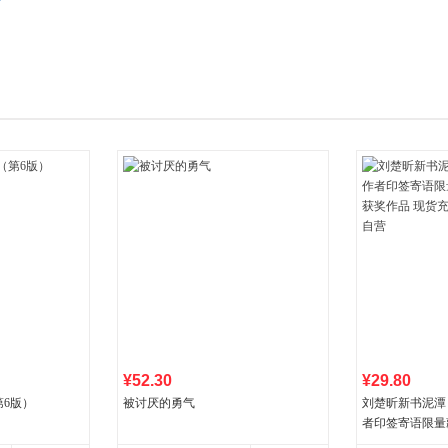
箱包皮
手表饰
运动户
汽车用
食品
手机通
数码影
电脑办
大家电
家用电
¥52.30
¥29.80
6版）
被讨厌的勇气
刘楚昕新书泥潭
者印签寄语限量
奖作品 现货充