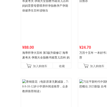
¥88.00
¥24.70
海蒂怀孕大百科 第5版升级修订 海蒂
万历十五年 一本好书
麦考夫 孕期大全胎教书籍育儿百科 妈
荐
妈育婴母婴喂养怀孕胎教孕产孕期保
加入购物车
收藏
加入购物车
健养生百科读物当