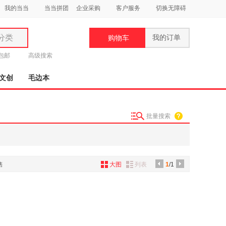
我的当当
当当拼团
企业采购
客户服务
切换无障碍
分类
我的订单
购物车
类
元包邮
高级搜索
文创
毛边本
批量搜索
妆
品
饰
售
大图
列表
1
/1
鞋
用
饰