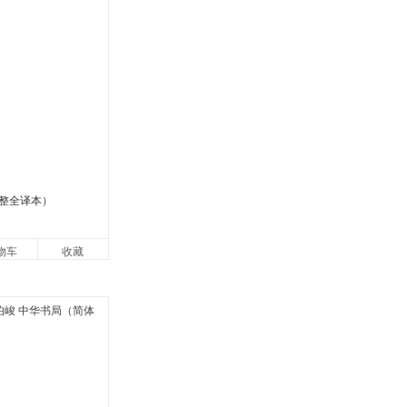
整全译本）
物车
收藏