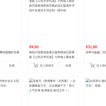
¥9.50
¥31.80
 腾讯视频栏目推
朝花夕拾鲁迅原著正版和西游记原著
自卑与超越（完
版【人民文学任选】七年级上册全新
升级新增思维导图必读正版课外书初
收藏
加入购物车
收藏
加入购
中名著语文书目初一课外阅