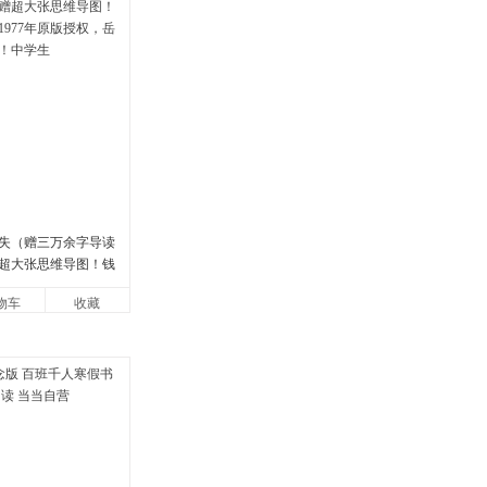
失（赠三万余字导读
超大张思维导图！钱
77年原版授权，岳麓
物车
收藏
中学生