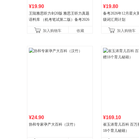
¥19.90
¥19.80
王陆雅思听力剑20版 雅思王听力真题
备考2026年12月星
语料库 （机考笔试第二版）备考2026
级词汇周计划
年新版领跑雅思听力IELTS听力语料库
加入购物车
收藏
加入购物车
新增在
¥24.90
¥169.10
协和专家孕产大百科（汉竹）
崔玉涛育儿百科 百万
18个育儿秘籍）