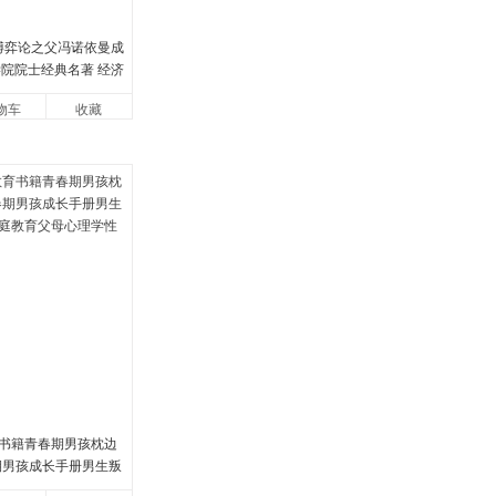
 博弈论之父冯诺依曼成
学院院士经典名著 经济
论的诡计策略书籍
物车
收藏
书籍青春期男孩枕边
春期男孩成长手册男生叛
教育父母心理学性教