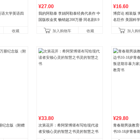
¥27.00
¥16.60
火英语大学英语四
我的阿勒泰 李娟阿勒泰经典代表作 中
博弈论 精装版
国版权金奖 畅销超200万册 同名剧8.9
名巨作 美国科
分爆款 北疆大地的旷野之梦 当当自营
理论经济学博弈
收藏
加入购物车
收藏
加入购
¥33.80
¥29.80
册纪念版（附赠
次第花开：希阿荣博堪布写给现代读
青春期男孩教育
者安顿心灵的智慧之书灵的智慧之书
书10-18岁青
逆期非暴力家庭