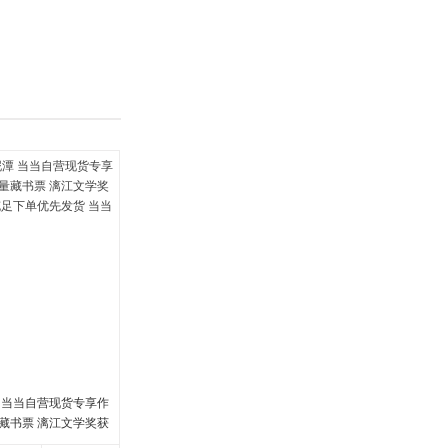
具
品
外
品
讯
音
公
器
 当当自营现货专享作
藏书票 漓江文学奖获
足下单优先发货 当当自