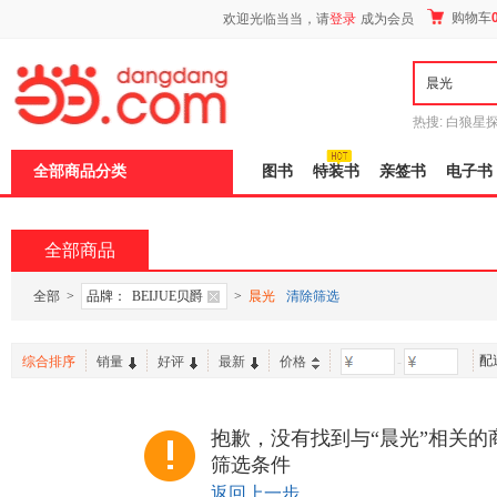
新
购物车
欢迎光临当当，请
登录
成为会员
窗
口
打
开
无
障
热搜:
白狼星
碍
师3
重建秦
说
全部商品分类
图书
特装书
亲签书
电子书
明
页
面,
按
全部商品
Ctrl
加
波
全部
>
品牌：
BEIJUE贝爵
>
晨光
清除筛选
浪
键
打
配
综合排序
销量
好评
最新
价格
-
开
导
盲
模
抱歉，没有找到与“晨光”相关的
式
筛选条件
返回上一步