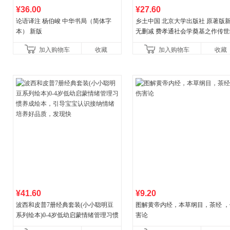
¥36.00
¥27.60
论语译注 杨伯峻 中华书局（简体字
乡土中国 北京大学出版社 原著版
本） 新版
无删减 费孝通社会学奠基之作传世
典 入选中小学生阅读指导书目 当
加入购物车
收藏
加入购物车
收藏
营
¥41.60
¥9.20
波西和皮普7册经典套装(小小聪明豆
图解黄帝内经，本草纲目，茶经 ，
系列绘本)0-4岁低幼启蒙情绪管理习惯
害论
养成绘本，引导宝宝认识接纳情绪培