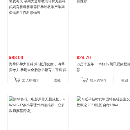
¥88.00
¥24.70
海蒂怀孕大百科 第5版升级修订 海蒂
万历十五年 一本好书 腾讯视频栏
麦考夫 孕期大全胎教书籍育儿百科 妈
荐
妈育婴母婴喂养怀孕胎教孕产孕期保
加入购物车
收藏
加入购物车
收藏
健养生百科读物当