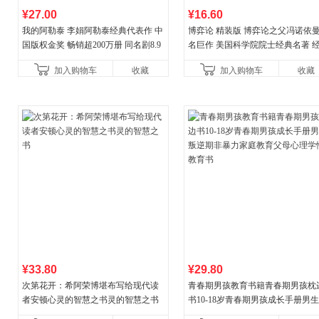
¥27.00
¥16.60
我的阿勒泰 李娟阿勒泰经典代表作 中
博弈论 精装版 博弈论之父冯诺依
国版权金奖 畅销超200万册 同名剧8.9
名巨作 美国科学院院士经典名著 
分爆款 北疆大地的旷野之梦 当当自营
理论经济学博弈论的诡计策略书籍
加入购物车
收藏
加入购物车
收藏
¥33.80
¥29.80
次第花开：希阿荣博堪布写给现代读
青春期男孩教育书籍青春期男孩枕
者安顿心灵的智慧之书灵的智慧之书
书10-18岁青春期男孩成长手册男
逆期非暴力家庭教育父母心理学性