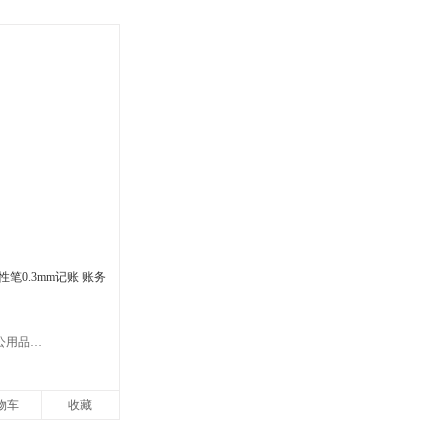
性笔0.3mm记账 账务
百优文仪办公用品专营店
物车
收藏