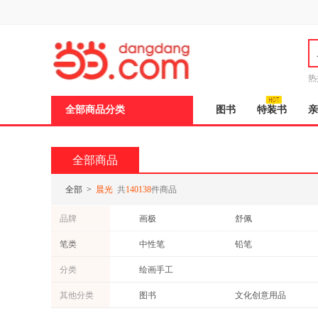
新
窗
口
打
开
无
障
热
碍
说
全部商品分类
图书
特装书
亲
明
页
面,
按
全部商品
Ctrl
加
波
全部
>
晨光
共
140138
件商品
浪
键
品牌
画极
舒佩
打
开
统座
瞬子
笔类
中性笔
铅笔
导
盲
3M
英雄
笔类
记号笔
模
分类
绘画手工
岸木
式
其他分类
图书
文化创意用品
教育音像
玩具童车