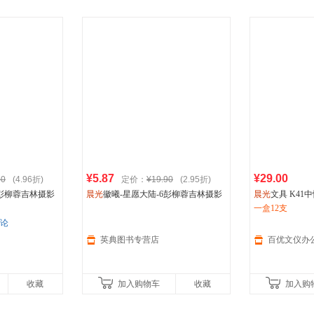
¥5.87
¥29.00
90
(4.96折)
定价：
¥19.90
(2.95折)
6彭柳蓉吉林摄影
晨光
徽曦-星愿大陆-6彭柳蓉吉林摄影
晨光
文具 K41中
出版社9787549819218
中性笔
一盒12支
评论
英典图书专营店
收藏
加入购物车
收藏
加入购