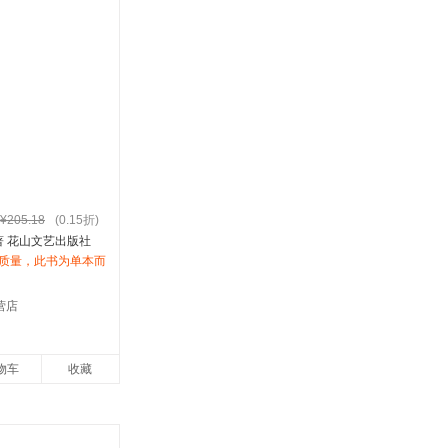
¥205.18
(0.15折)
著 花山文艺出版社
质量，此书为单本而
票。
营店
物车
收藏