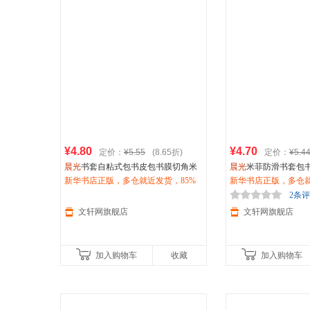
¥4.80
¥4.70
定价：
¥5.55
(8.65折)
定价：
¥5.4
晨光
书套自粘式包书皮包书膜切角米
晨光
米菲防滑书套包书皮
菲(小)10张/包赠姓名贴 其他
新华书店正版，多仓就近发货，85%
0张(中)赠姓名贴 其他
新华书店正版，多仓就
城市次日达，团购优惠咨询在线客
城市次日达，团购优
2条
服！
服！
文轩网旗舰店
文轩网旗舰店
加入购物车
收藏
加入购物车