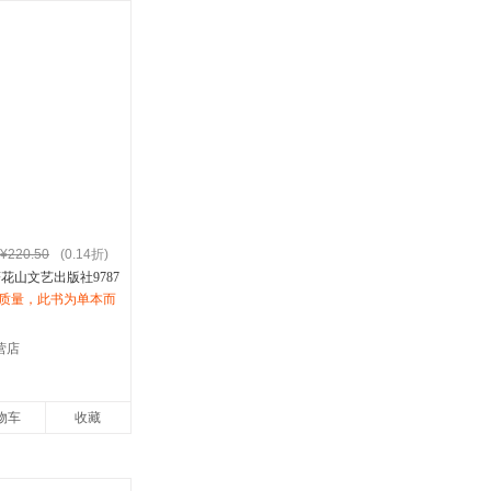
¥220.50
(0.14折)
花山文艺出版社9787
质量，此书为单本而
票！
营店
物车
收藏