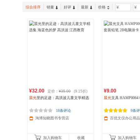
综合排序
销量
好评
最新
价格
-
¥32.00
¥9.00
定价：
¥35.00
(9.15折)
晨光
里的足迹：高洪波儿童文学精选
晨光
文具 HAMP0064
集 海蓝色的梦 高洪波 江西教育
装铅笔 2B电脑涂卡 
18条评论
9条
淘博知晓图书专营店
加入购物车
收藏
加入购物车