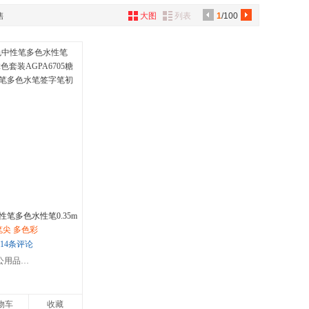
具
售
大图
列表
1
/100
品
外
品
讯
音
公
器
笔多色水性笔0.35m
AGPA6705糖果色学
管笔尖 多色彩
水笔签字笔初高中生
14条评论
百优文仪办公用品专营店
物车
收藏