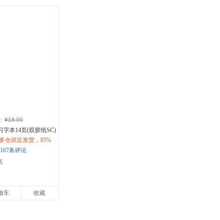
：
¥18.00
习字本14页(双胶纸SC)
多仓就近发货，85%
购优惠咨询在线客
167条评论
店
物车
收藏