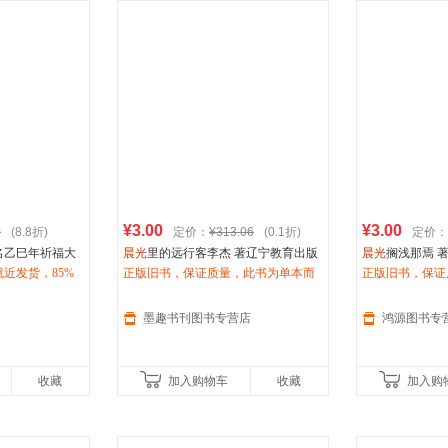
¥3.00
¥3.00
0
(8.8折)
定价：
¥313.06
(0.1折)
定价：
名乙巳年祈福大
晨光
里的远行客李杰 著辽宁教育出版
晨光
搁浅那焉 著
近发货，85%
社9787538288889
正版旧书，保证质量，此书为单本而
551115032
正版旧书，保证
惠咨询在线客
非一套，电子发票！
非一套，电子发
墨趣书刊图书专营店
鸿源图书专
收藏
加入购物车
收藏
加入购