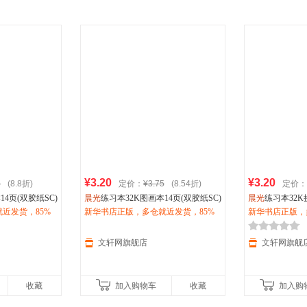
¥3.20
¥3.20
5
(8.8折)
定价：
¥3.75
(8.54折)
定价：
14页(双胶纸SC)
晨光
练习本32K图画本14页(双胶纸SC)
晨光
练习本32K
近发货，85%
10本/包 其他
新华书店正版，多仓就近发货，85%
10本/包 其他
新华书店正版，
惠咨询在线客
城市次日达，团购优惠咨询在线客
城市次日达，团
服！
服！
文轩网旗舰店
文轩网旗舰
收藏
加入购物车
收藏
加入购