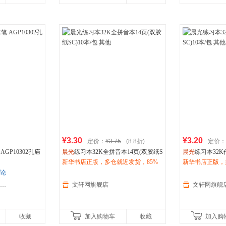
¥3.30
¥3.20
定价：
¥3.75
(8.8折)
定价：
AGP10302孔庙
晨光
练习本32K全拼音本14页(双胶纸S
晨光
练习本32K
C)10本/包 其他
新华书店正版，多仓就近发货，85%
10本/包 其他
新华书店正版，
城市次日达，团购优惠咨询在线客
城市次日达，团
评论
服！
服！
百优文仪办公用品专营店
文轩网旗舰店
文轩网旗舰
收藏
加入购物车
收藏
加入购