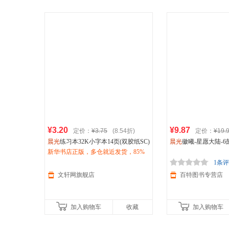
¥3.20
¥9.87
定价：
¥3.75
(8.54折)
定价：
¥19.
晨光
练习本32K小字本14页(双胶纸SC)
晨光
徽曦-星愿大陆-
10本/包 其他
新华书店正版，多仓就近发货，85%
出版社9787549819218
城市次日达，团购优惠咨询在线客
1条
服！
文轩网旗舰店
百特图书专营店
加入购物车
收藏
加入购物车