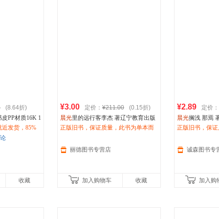
¥3.00
¥2.89
4
(8.64折)
定价：
¥211.00
(0.15折)
定价：
PP材质16K 1
晨光
里的远行客李杰 著辽宁教育出版
晨光
搁浅 那焉 
近发货，85%
社9787538288889
正版旧书，保证质量，此书为单本而
正版旧书，保证
惠咨询在线客
非一套，电子发票！
非一套，电子发
评论
丽德图书专营店
诚森图书专
收藏
加入购物车
收藏
加入购