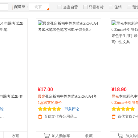
箱包皮
配送至：
北京
当当自营
只看有货
促销
预
手表饰
运动户
汽车用
食品
手机通
数码影
电脑办
大家电
家用电
¥17.00
¥18.90
 电脑考试2B 套
晨光
孔庙祈福中性笔芯AGR670A4考
晨光
本味彩色中性
铅笔
试水笔黑色笔芯7001子弹头0.5
1盒20支的单价
m全针管12色套装
0.35mm 全针
生用手账笔多色
评论
25条评论
文具
百优文仪办公用品专营店
百优文仪办公用品专营店
收藏
加入购物车
收藏
加入购