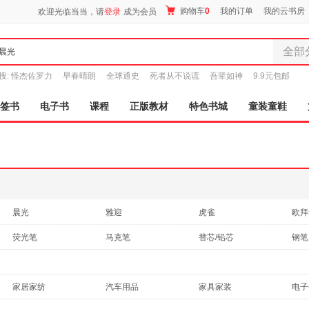
购物车
0
我的订单
我的云书房
欢迎光临当当，请
登录
成为会员
全部
全部分
搜:
怪杰佐罗力
早春晴朗
全球通史
死者从不说谎
吾辈如神
9.9元包邮
尾品汇
图书
签书
电子书
课程
正版教材
特色书城
童装童鞋
电子书
音像
影视
时尚美
母婴用
玩具
晨光
雅迎
虎雀
欧拜
孕婴服
宝诗顿
素界
出极
锦溢
荧光笔
马克笔
替芯/铅芯
钢笔
童装童
贝蒂
枫叶
威艾斯
一正
家居日
宝珠/走珠/签字笔
针管笔
正姿笔
家具装
家居家纺
汽车用品
家具家装
电子
服装
鞋