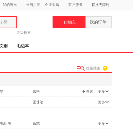
我的当当
当当拼团
企业采购
客户服务
切换无障碍
分类
我的订单
购物车
类
高级搜索
文创
毛边本
批量搜索
妆
品
华
京格
多选
更多
饰
CHE AI REN
圆珠笔
更多
鞋
哈特丽
用
笔用墨水/补充液/墨囊
饰
书/听书
杂志
更多