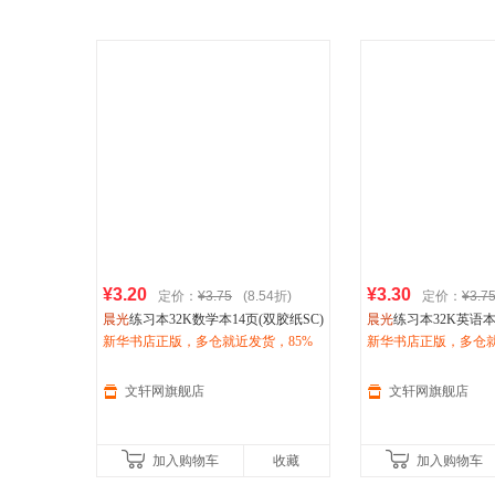
¥3.20
¥3.30
定价：
¥3.75
(8.54折)
定价：
¥3.7
晨光
练习本32K数学本14页(双胶纸SC)
晨光
练习本32K英语本
10本/包 其他
新华书店正版，多仓就近发货，85%
10本/包 其他
新华书店正版，多仓就
城市次日达，团购优惠咨询在线客
城市次日达，团购优
服！
服！
文轩网旗舰店
文轩网旗舰店
加入购物车
收藏
加入购物车