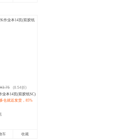
¥3.75
(8.54折)
作业本14页(双胶纸SC)
多仓就近发货，85%
购优惠咨询在线客
店
物车
收藏