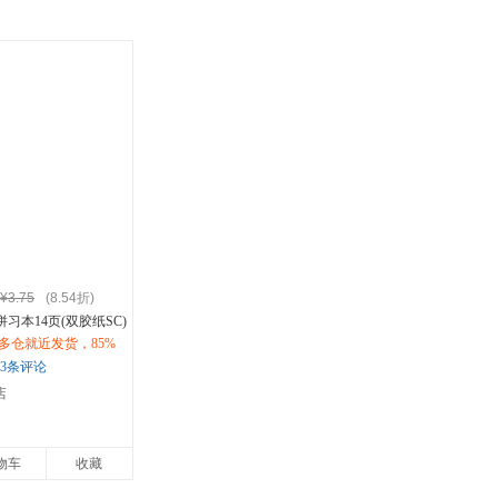
¥3.75
(8.54折)
拼习本14页(双胶纸SC)
多仓就近发货，85%
购优惠咨询在线客
3条评论
店
物车
收藏