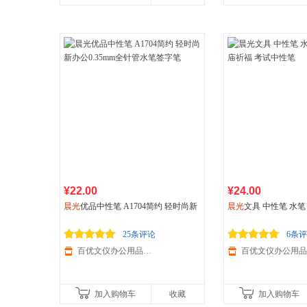
¥22.00
¥24.00
晨光
优品中性笔 A1704简约 轻时尚新
晨光
文具 中性笔 水笔 
办公0.35mm全针管水笔签字笔
祈福 考试中性笔
25条评论
6条
百优文仪办公用品专营店
加入购物车
收藏
加入购物车