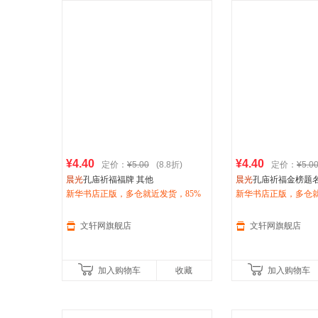
¥4.40
¥4.40
定价：
¥5.00
(8.8折)
定价：
¥5.0
晨光
孔庙祈福福牌 其他
晨光
孔庙祈福金榜题
新华书店正版，多仓就近发货，85%
典纪念摆件 其他
新华书店正版，多仓就
城市次日达，团购优惠咨询在线客
城市次日达，团购优
服！
服！
文轩网旗舰店
文轩网旗舰店
加入购物车
收藏
加入购物车