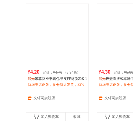
¥4.20
¥4.30
定价：
¥4.70
(8.94折)
定价：
¥5.0
晨光
米菲防滑书套包书皮PP材质25K 1
晨光
拔盖直液式本味中性
0张(小)赠姓名贴 其他
新华书店正版，多仓就近发货，85%
1(红鸢)红0.5mm(支) 
新华书店正版，多仓就
城市次日达，团购优惠咨询在线客
城市次日达，团购优
服！
服！
文轩网旗舰店
文轩网旗舰店
加入购物车
收藏
加入购物车