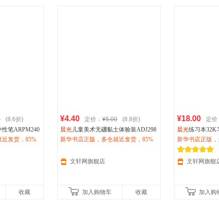
¥4.40
¥18.00
0
(8.6折)
定价：
¥5.00
(8.8折)
定价
笔ARPM240
晨光
儿童美术无硼黏土体验装ADJ298
晨光
练习本32K
其他
近发货，85%
54(袋) 其他
新华书店正版，多仓就近发货，85%
10本/包 其他
新华书店正版，
惠咨询在线客
城市次日达，团购优惠咨询在线客
城市次日达，团
服！
服！
文轩网旗舰店
文轩网旗舰
收藏
加入购物车
收藏
加入购