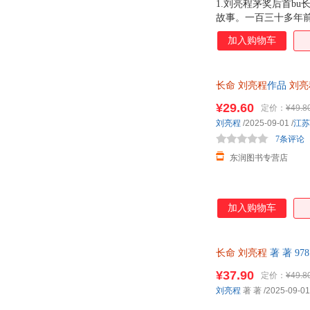
1.刘亮程茅奖后首bu
故事。一百三十多年
繁衍成一个大家族。
加入购物车
父亲。这个关于恐惧
岁时，故事终于睁开眼
死。 我们时时刻刻
长命
刘亮程
作品
刘亮
了许多鬼，可没有鬼
土
¥29.60
定价：
¥49.8
刘亮程
/2025-09-01
/
江苏
7条评论
东润图书专营店
加入购物车
长命
刘亮程
著 著 97
¥37.90
定价：
¥49.8
刘亮程
著 著
/2025-09-01