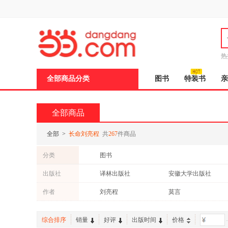
新
窗
口
打
开
无
障
热
碍
说
全部商品分类
图书
特装书
亲
明
页
面,
按
全部商品
Ctrl
加
波
全部
>
长命刘亮程
共
267
件商品
浪
键
分类
图书
打
开
出版社
译林出版社
安徽大学出版社
导
盲
作者
刘亮程
莫言
模
式
综合排序
销量
好评
出版时间
价格
-