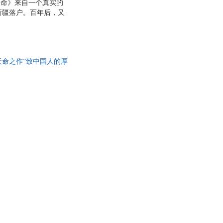
《长命》来自一个真实的
新疆落户。百年后，又
在那里找回幼年丢失的
的情感来。直到我六十
地、有人有鬼、有生有
老时见鬼。《长命》写
“天命之作”致中国人的厚