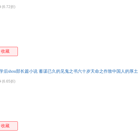
0
(6.72折)
收藏
学后shou部长篇小说 蓄谋已久的见鬼之书六十岁天命之作致中国人的厚土
购联系在线客服有优惠
0
(6.65折)
收藏