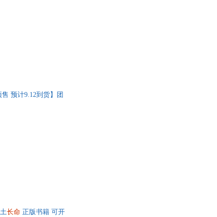
 预计9.12到货】团
厚土
长命
正版书籍 可开