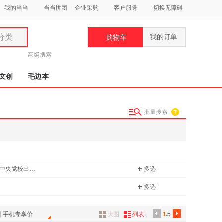
我的当当
当当拼团
企业采购
客户服务
切换无障碍
分类
我的订单
购物车
类
高级搜索
文创
毛边本
批量搜索
妆
品
饰
中共中央党校出版社
多选
鞋
用
多选
饰
手机专享价
大图
列表
1
/5