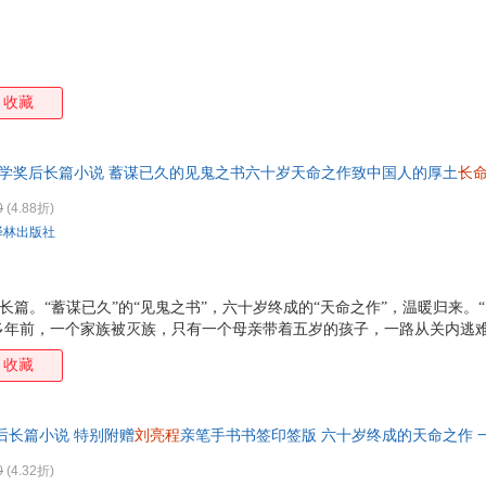
收藏
学奖后长篇小说 蓄谋已久的见鬼之书六十岁天命之作致中国人的厚土
长
5%城市次日达，团购优惠咨询在线客服！
0
(4.88折)
译林出版社
u部长篇。“蓄谋已久”的“见鬼之书”，六十岁终成的“天命之作”，温暖归来
多年前，一个家族被灭族，只有一个母亲带着五岁的孩子，一路从关内逃
家族。我们家也有一段兴衰史，我也有黑夜‘见鬼’的恐惧童年，也回老家
收藏
于恐惧、死与生的悠长故事，在我心里躺了十年，它在等我长老， 长出地
睁开眼睛。” 2.首度叩动生死结界，打开一个人与亡灵相依共生的世界
们时时刻刻把祖先、把逝者祭在庙堂，也沉在心底。人生在世，两头见鬼，
后长篇小说 特别附赠
刘亮程
亲笔手书书签印签版 六十岁终成的天命之作 
，可没有鬼的现实，是不完整的现实，所以说，这
0
(4.32折)