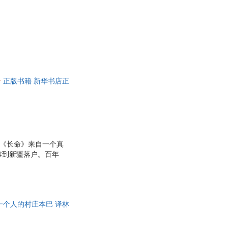
命
正版书籍 新华书店正
。“《长命》来自一个真
难到新疆落户。百年
祭祖，在那里找回幼年
老天荒的情感来。直到
——有天有地、有人有
小时见鬼，老时见鬼。
一个人的村庄本巴 译林