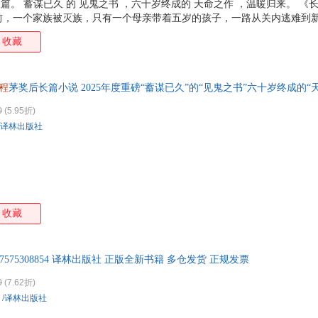
长篇。 蓄谋已久 的 见鬼之书 ，六十岁终成的 天命之作 ，温暖归来。 
前，一个家族被灭族，只有一个母亲带着五岁的孩子，一路从关内逃难到
我们家也有一段兴衰史，我也有黑夜 见鬼 的恐惧童年，也回老家祭祖，
收藏
、死与生的悠长故事，在我心里躺了十年，它在等我长老， 长出地老天荒
睛。 2.首度叩动生死结界，打开一个人与亡灵相依共生的世界 有天有
把祖先、把逝者祭在庙堂，也沉在心底。人生在世，两头见鬼，小时见鬼，
程
茅奖后长篇小说 2025年度重磅“蓄谋已久”的“见鬼之书”六十岁终成的
的现实，是不完整的现实，所以说，这是一部现实主义
0
(5.95折)
译林出版社
收藏
87575308854 译林出版社 正版全新书籍 多仓发货 正规发票
0
(7.62折)
/
译林出版社