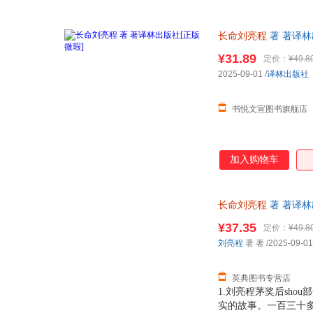
长命刘亮程
著 著译林
购
¥31.89
定价：
¥49.8
2025-09-01
/
译林出版社
书悦文宣图书旗舰店
加入购物车
长命刘亮程
著 著译林出版
¥37.35
定价：
¥49.8
刘亮程
著 著
/2025-09-01
英典图书专营店
1.刘亮程茅奖后sho
实的故事。一百三十