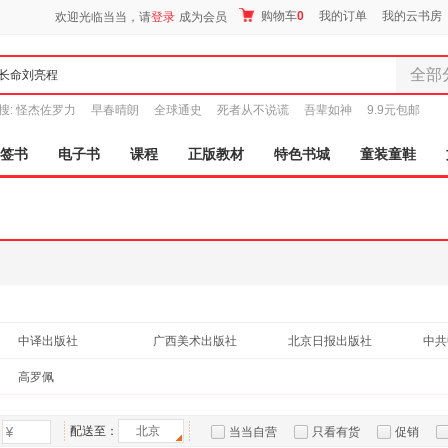
购物车
0
我的订单
我的云书房
欢迎光临当当，请
登录
成为会员
全部
全部分
搜:
怪杰佐罗力
早春晴朗
全球通史
死者从不说谎
吾辈如神
9.9元包邮
尾品汇
图书
签书
电子书
课程
正版教材
特色书城
童装童鞋
电子书
音像
影视
时尚美
母婴用
玩具
孕婴服
中译出版社
广西美术出版社
北京日报出版社
童装童
家居日
高罗佩
家具装
服装
配送至：
北京
当当自营
只看有货
促销
鞋