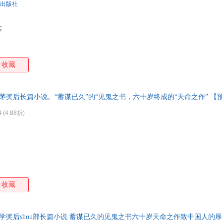
出版社
店
收藏
茅奖后长篇小说。“蓄谋已久”的“见鬼之书，六十岁终成的“天命之作” 【预售
服
0
(4.88折)
收藏
学奖后shou部长篇小说 蓄谋已久的见鬼之书六十岁天命之作致中国人的