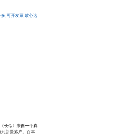
具
品
多多,可开发票,放心选
外
品
讯
音
公
器
。“《长命》来自一个真
难到新疆落户。百年