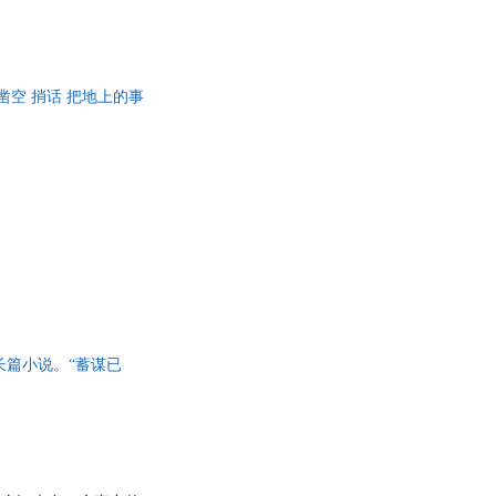
祭祖，在那里找回幼年丢
天荒的情感来。直到我
—有天有地、有人有
小时见鬼，老时见鬼。
凿空 捎话 把地上的事
长篇小说。“蓄谋已
代。