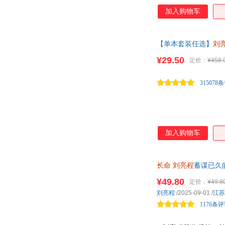
后，又繁衍成一个大家
加入购物车
失的父亲。这个关于
六十岁时，故事终于睁
鬼、有生有死。“我
【单本套装任选】
刘
《长命》写了许多鬼
往天上聊
¥29.50
定价：
¥458.
315078
加入购物车
长命
刘亮程
蓄谋已久
久”的“见鬼之书，六
¥49.80
定价：
¥49.8
刘亮程
/2025-09-01
/
江苏
1176条