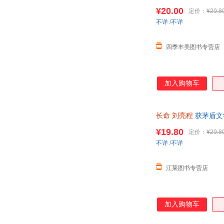
发票，保证正版
¥20.00
定价：
¥29.8
不详
/
不详
四季丰美图书专营店
加入购物车
长命
刘亮程
获茅盾文
发票】 可开发票，团
¥19.80
定价：
¥29.8
不详
/
不详
江莱图书专营店
加入购物车