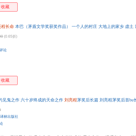
族。我们家也有一段兴衰史，我也有黑夜'见鬼'的恐惧童年，也回老家
收藏
恐惧、死与生的悠长故事，在我心里躺了十年，它在等我长老， 长出地老
开眼睛。” 2.首度叩动生死结界，打开一个人与亡灵相依共生的世界—
们时时刻刻把祖先、把逝者祭在庙堂，也沉在心底。人生在世，两头见鬼，
亮程长命
本巴（茅盾文学奖获奖作品） 一个人的村庄 大地上的家乡 虚土 
，可没有鬼的现实，是不完整的现实，所以说，这是
00
(0.65折)
条评论
收藏
的见鬼之作 六十岁终成的天命之作
刘亮程
茅奖后长篇 刘亮程茅奖后首bu
十岁终成的“天命之作”。中国人的一生，是土上的一世，和土下的千秋万
0
译林出版社
评论