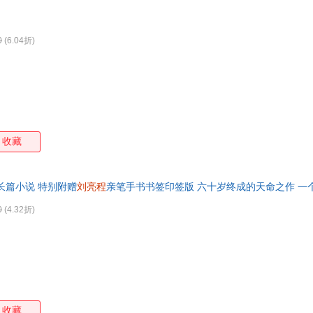
0
(6.04折)
收藏
长篇小说 特别附赠
刘亮程
亲笔手书书签印签版 六十岁终成的天命之作 一
可开发票
0
(4.32折)
收藏