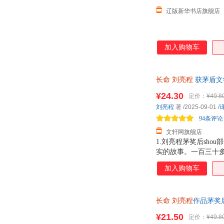
辽版新华书店旗舰店
加入购物车
长命
刘亮程
获茅盾文
版，多仓就近发货，8
¥24.30
定价：
¥49.8
刘亮程
著
/2025-09-01
/
94条评论
文轩网旗舰店
1.刘亮程茅奖后sho
实的故事。一百三十
后，又繁衍成一个大
加入购物车
丢失的父亲。这个关
我六十岁时，故事终于
鬼、有生有死。“我
长命
刘亮程
作品茅奖
《长命》写了许多鬼
出版社正版
¥21.50
定价：
¥49.8