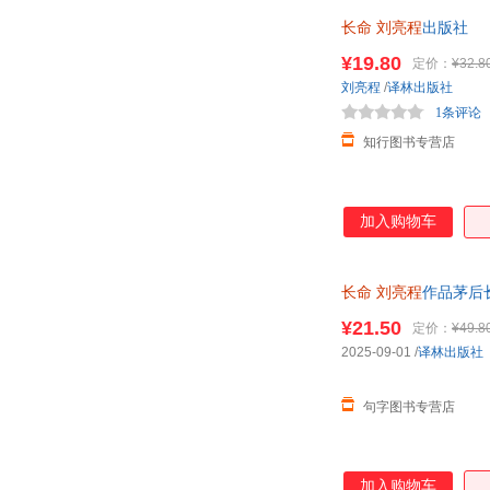
长命
刘亮程
出版社
¥19.80
定价：
¥32.8
刘亮程
/
译林出版社
1条评论
知行图书专营店
加入购物车
长命
刘亮程
作品茅后
版社正版 全新正版，
¥21.50
定价：
¥49.8
2025-09-01
/
译林出版社
句字图书专营店
加入购物车