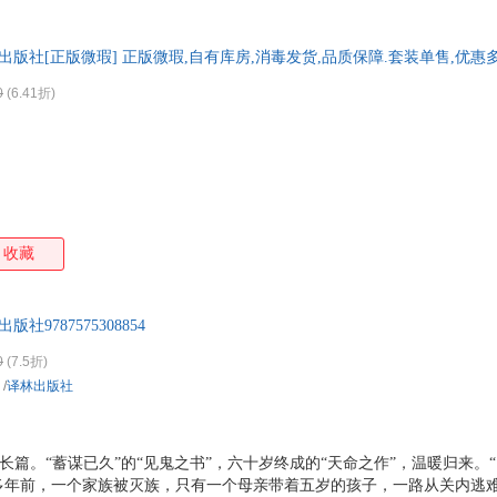
特卖
预售
入驻商家
箱包皮
手表饰
出版社[正版微瑕] 正版微瑕,自有库房,消毒发货,品质保障.套装单售,优惠
运动户
0
(6.41折)
汽车用
食品
手机通
数码影
电脑办
大家电
收藏
家用电
社9787575308854
0
(7.5折)
/
译林出版社
u部长篇。“蓄谋已久”的“见鬼之书”，六十岁终成的“天命之作”，温暖归来
多年前，一个家族被灭族，只有一个母亲带着五岁的孩子，一路从关内逃